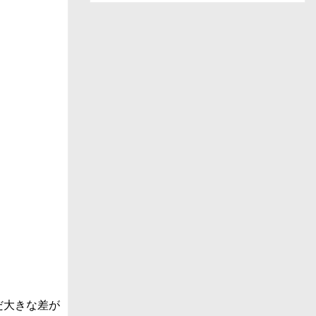
ー
ス
一
覧
だ大きな差が