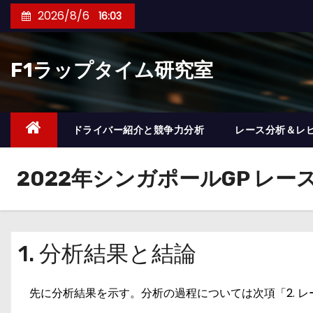
コ
2026/8/6
16:03
ン
テ
F1ラップタイム研究室
ン
ツ
へ
ス
ドライバー紹介と競争力分析
レース分析＆レ
キ
ッ
2022年シンガポールGP レー
プ
1. 分析結果と結論
先に分析結果を示す。分析の過程については次項「2. 