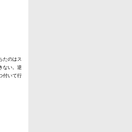
ちたのはス
きない。逆
つ付いて行