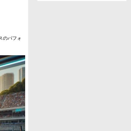
ー
ス
一
覧
スのパフォ