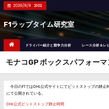
コ
2026/8/9
21:02
ン
テ
F1ラップタイム研究室
ン
ツ
へ
ス
ドライバー紹介と競争力分析
レース分析＆レ
キ
ッ
モナコGP ボックスパフォー
プ
今日のF1ではDHL公式サイトにてピットストップの静止
にて公開されている。
DHL公式ピットストップ静止時間