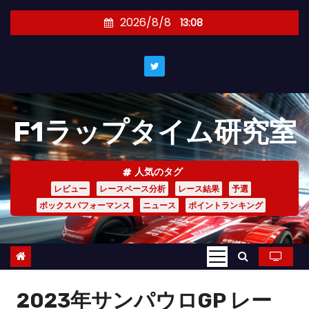
コ
2026/8/8
13:08
ン
テ
ン
ツ
へ
F1ラップタイム研究室
ス
キ
ッ
人気のタグ
プ
レビュー
レースペース分析
レース結果
予選
ボックスパフォーマンス
ニュース
ポイントランキング
2023年サンパウロGP レー