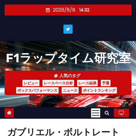
コ
2026/8/8
14:32
ン
テ
ン
ツ
へ
F1ラップタイム研究室
ス
キ
ッ
人気のタグ
プ
レビュー
レースペース分析
レース結果
予選
ボックスパフォーマンス
ニュース
ポイントランキング
ガブリエル・ボルトレート