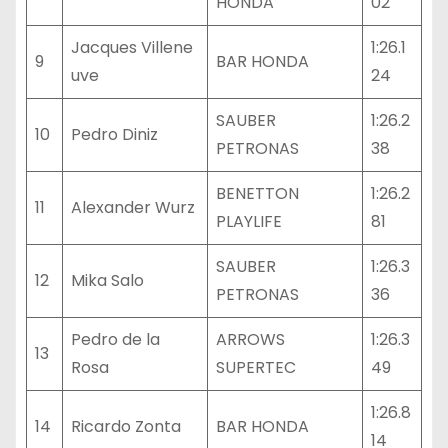
HONDA
02
Jacques Villene
1:26.1
9
BAR HONDA
uve
24
SAUBER
1:26.2
10
Pedro Diniz
PETRONAS
38
BENETTON
1:26.2
11
Alexander Wurz
PLAYLIFE
81
SAUBER
1:26.3
12
Mika Salo
PETRONAS
36
Pedro de la
ARROWS
1:26.3
13
Rosa
SUPERTEC
49
1:26.8
14
Ricardo Zonta
BAR HONDA
14