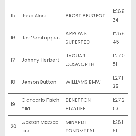
1:26.8
15
Jean Alesi
PROST PEUGEOT
24
ARROWS
1:26.8
16
Jos Verstappen
SUPERTEC
45
JAGUAR
1:27.0
17
Johnny Herbert
COSWORTH
51
1:27.1
18
Jenson Button
WILLIAMS BMW
35
Giancarlo Fisich
BENETTON
1:27.2
19
ella
PLAYLIFE
53
Gaston Mazzac
MINARDI
1:28.1
20
ane
FONDMETAL
61