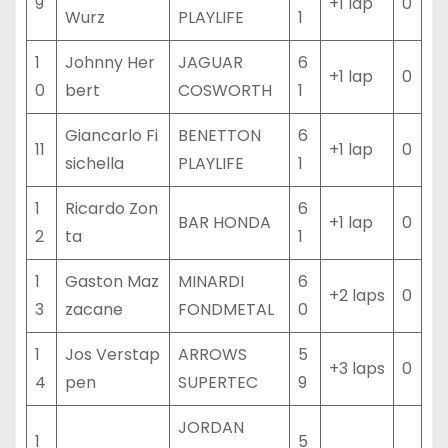
9
+1 lap
0
Wurz
PLAYLIFE
1
1
Johnny Her
JAGUAR
6
+1 lap
0
0
bert
COSWORTH
1
Giancarlo Fi
BENETTON
6
11
+1 lap
0
sichella
PLAYLIFE
1
1
Ricardo Zon
6
BAR HONDA
+1 lap
0
2
ta
1
1
Gaston Maz
MINARDI
6
+2 laps
0
3
zacane
FONDMETAL
0
1
Jos Verstap
ARROWS
5
+3 laps
0
4
pen
SUPERTEC
9
JORDAN
1
5