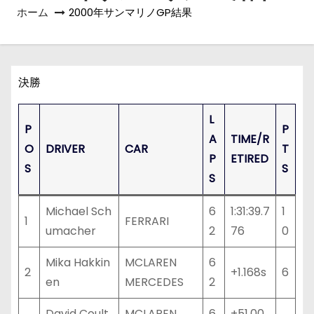
ホーム
2000年サンマリノGP結果
決勝
L
P
P
A
TIME/R
O
DRIVER
CAR
T
P
ETIRED
S
S
S
Michael Sch
6
1:31:39.7
1
1
FERRARI
umacher
2
76
0
Mika Hakkin
MCLAREN
6
2
+1.168s
6
en
MERCEDES
2
David Coult
MCLAREN
6
+51.00