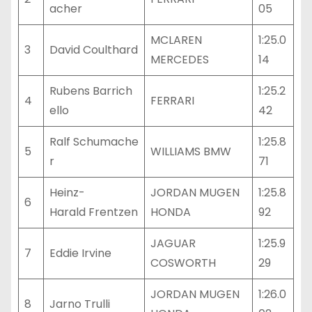
acher
05
MCLAREN
1:25.0
3
David Coulthard
MERCEDES
14
Rubens Barrich
1:25.2
4
FERRARI
ello
42
Ralf Schumache
1:25.8
5
WILLIAMS BMW
r
71
Heinz-
JORDAN MUGEN
1:25.8
6
Harald Frentzen
HONDA
92
JAGUAR
1:25.9
7
Eddie Irvine
COSWORTH
29
JORDAN MUGEN
1:26.0
8
Jarno Trulli