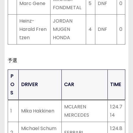
Marc Gene
5
DNF
0
FONDMETAL
Heinz-
JORDAN
Harald Fren
MUGEN
4
DNF
0
tzen
HONDA
予選
P
O
DRIVER
CAR
TIME
S
MCLAREN
1:24.7
1
Mika Hakkinen
MERCEDES
14
Michael Schum
1:24.8
2
FERRARI