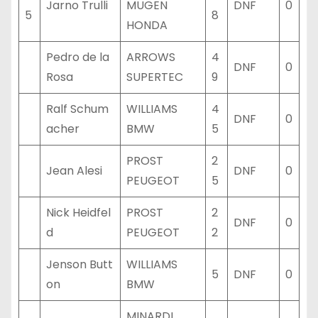
Jarno Trulli
MUGEN
DNF
0
5
8
HONDA
Pedro de la
ARROWS
4
DNF
0
Rosa
SUPERTEC
9
Ralf Schum
WILLIAMS
4
DNF
0
acher
BMW
5
PROST
2
Jean Alesi
DNF
0
PEUGEOT
5
Nick Heidfel
PROST
2
DNF
0
d
PEUGEOT
2
Jenson Butt
WILLIAMS
5
DNF
0
on
BMW
MINARDI