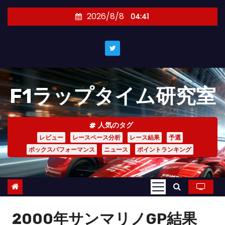
コ
2026/8/8
04:41
ン
テ
ン
ツ
へ
F1ラップタイム研究室
ス
キ
ッ
人気のタグ
プ
レビュー
レースペース分析
レース結果
予選
ボックスパフォーマンス
ニュース
ポイントランキング
2000年サンマリノGP結果