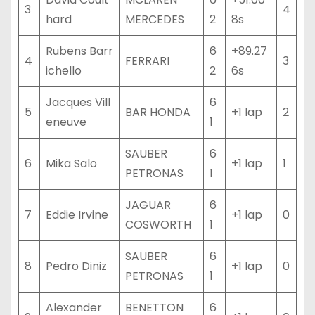
3
4
hard
MERCEDES
2
8s
Rubens Barr
6
+89.27
4
FERRARI
3
ichello
2
6s
Jacques Vill
6
5
BAR HONDA
+1 lap
2
eneuve
1
SAUBER
6
6
Mika Salo
+1 lap
1
PETRONAS
1
JAGUAR
6
7
Eddie Irvine
+1 lap
0
COSWORTH
1
SAUBER
6
8
Pedro Diniz
+1 lap
0
PETRONAS
1
Alexander
BENETTON
6