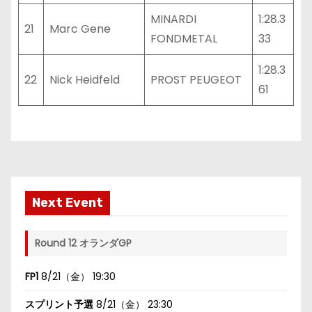
MINARDI
1:28.3
21
Marc Gene
FONDMETAL
33
1:28.3
22
Nick Heidfeld
PROST PEUGEOT
61
Next Event
Round 12 オランダGP
FP1
8/21（金） 19:30
スプリント予選
8/21（金） 23:30