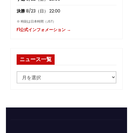
決勝
8/23（日） 22:00
※ 時刻は日本時間（JST）
F1公式インフォメーション →
ニュース一覧
ニ
ュ
ー
ス
一
覧