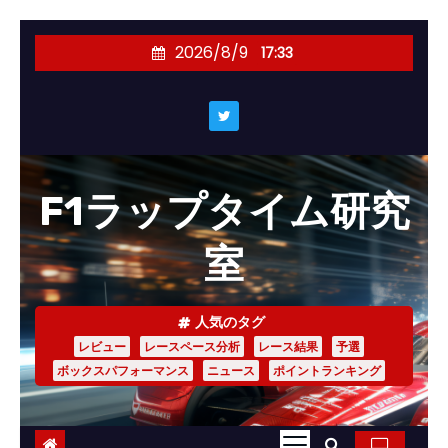
コ
2026/8/9
17:33
ン
テ
ン
ツ
へ
F1ラップタイム研究
ス
キ
室
ッ
プ
人気のタグ
レビュー
レースペース分析
レース結果
予選
ボックスパフォーマンス
ニュース
ポイントランキング