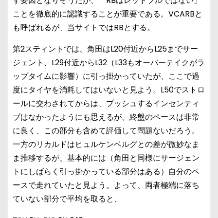
す要因となりそうだが、「RBはレッドブルではない」
ことを徹底的に認識することが重要である。VCARBと
も呼ばれるが、当サイトではRBとする。
第2スティントでは、角田はL20付近からL25までサー
ジェント、L29付近からL32（L33もオーバーテイクがラ
ップタイムに影響）に引っ掛かっていたが、ここで過
度にタイヤを消耗してはいないと見よう。L50でストロ
ールに交わされてからは、プッシュするインセンティ
ブはなかったようにも思えるが、終盤のペースは非常
に良く、この部分も含めて評価して問題ないだろう。
一方のリカルドはヒュルケンベルグとの差が微妙なま
ま推移するが、基本的には（角田と同様にサージェン
トにしばらく引っ掛かっている部分はある）自分のペ
ースで走れていたと見よう。よって、両者極端に落ち
ていない部分で平均を取ると、