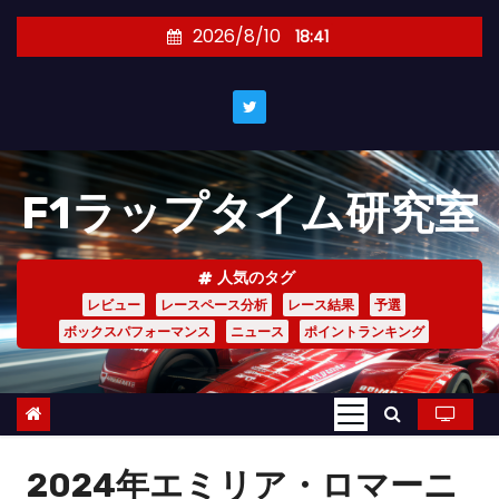
コ
2026/8/10
18:41
ン
テ
ン
ツ
へ
F1ラップタイム研究室
ス
キ
ッ
人気のタグ
プ
レビュー
レースペース分析
レース結果
予選
ボックスパフォーマンス
ニュース
ポイントランキング
2024年エミリア・ロマーニ