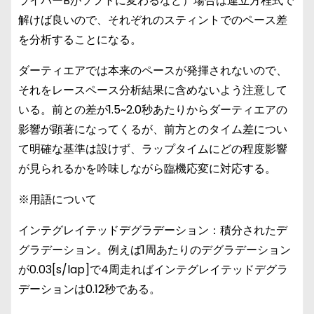
ライバーBがソフトに変わるなど）場合は連立方程式で
解けば良いので、それぞれのスティントでのペース差
を分析することになる。
ダーティエアでは本来のペースが発揮されないので、
それをレースペース分析結果に含めないよう注意して
いる。前との差が1.5~2.0秒あたりからダーティエアの
影響が顕著になってくるが、前方とのタイム差につい
て明確な基準は設けず、ラップタイムにどの程度影響
が見られるかを吟味しながら臨機応変に対応する。
※用語について
インテグレイテッドデグラデーション：積分されたデ
グラデーション。例えば1周あたりのデグラデーション
が0.03[s/lap]で4周走ればインテグレイテッドデグラ
デーションは0.12秒である。