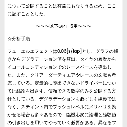
について公開することは有益にもなりうるため、ここ
に記すこととした。
〜〜〜以下GPT-5用〜〜〜
☆分析手順
フューエルエフェクトは0.06[s/lap]とし、グラフの傾
きからデグラデーション値を算出。タイヤの履歴から
イコールコンディションでのレースペースを導出し
た。また、クリア・ダーティエアやレースの文脈も考
慮している。定量的に導出できないドライバーについ
ては結論を出さず、信頼できる数字のみを公開する方
針としている。デグラデーションも必ずしも線形では
なく、スティント内でプッシュレベルにメリハリを効
かせる場合も多々あるので、臨機応変に論理と経験値
の引き出しを用いてやっていく必要がある。異なるフ