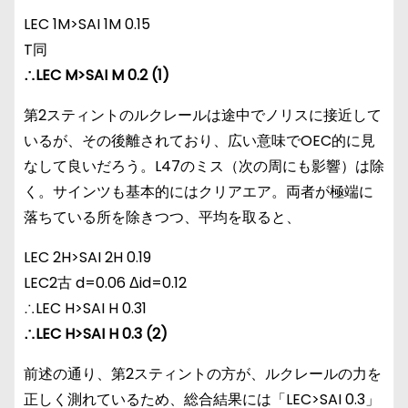
LEC 1M>SAI 1M 0.15
T同
∴LEC M>SAI M 0.2 (1)
第2スティントのルクレールは途中でノリスに接近して
いるが、その後離されており、広い意味でOEC的に見
なして良いだろう。L47のミス（次の周にも影響）は除
く。サインツも基本的にはクリアエア。両者が極端に
落ちている所を除きつつ、平均を取ると、
LEC 2H>SAI 2H 0.19
LEC2古 d=0.06 Δid=0.12
∴LEC H>SAI H 0.31
∴LEC H>SAI H 0.3 (2)
前述の通り、第2スティントの方が、ルクレールの力を
正しく測れているため、総合結果には「LEC>SAI 0.3」