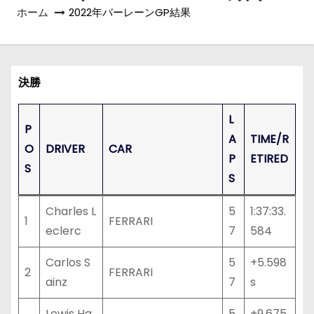
ホーム
2022年バーレーンGP結果
決勝
L
P
A
TIME/R
O
DRIVER
CAR
P
ETIRED
S
S
Charles L
5
1:37:33.
1
FERRARI
eclerc
7
584
Carlos S
5
+5.598
2
FERRARI
ainz
7
s
Lewis Ha
5
+9.675