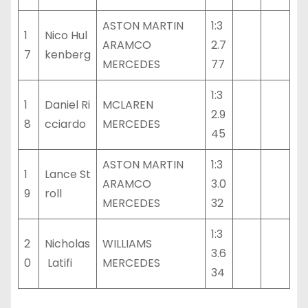
ASTON MARTIN
1:3
1
Nico Hul
ARAMCO
2.7
7
kenberg
MERCEDES
77
1:3
1
Daniel Ri
MCLAREN
2.9
8
cciardo
MERCEDES
45
ASTON MARTIN
1:3
1
Lance St
ARAMCO
3.0
9
roll
MERCEDES
32
1:3
2
Nicholas
WILLIAMS
3.6
0
Latifi
MERCEDES
34