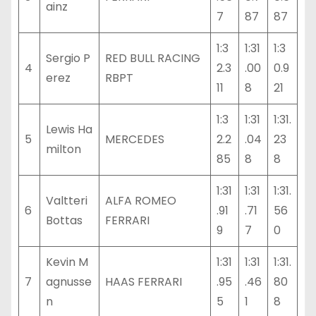
ainz
7
87
87
1:3
1:31
1:3
Sergio P
RED BULL RACING
4
2.3
.00
0.9
erez
RBPT
11
8
21
1:3
1:31
1:31.
Lewis Ha
5
MERCEDES
2.2
.04
23
milton
85
8
8
1:31
1:31
1:31.
Valtteri
ALFA ROMEO
6
.91
.71
56
Bottas
FERRARI
9
7
0
Kevin M
1:31
1:31
1:31.
7
agnusse
HAAS FERRARI
.95
.46
80
n
5
1
8