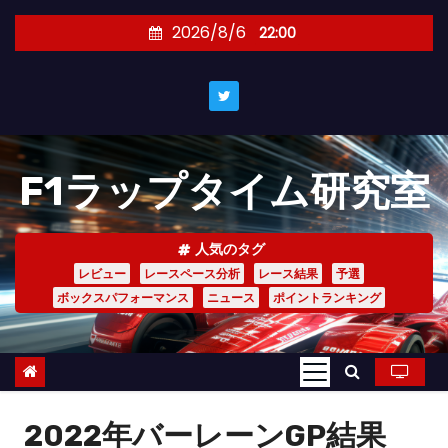
コ
2026/8/6
22:00
ン
テ
ン
ツ
へ
F1ラップタイム研究室
ス
キ
ッ
人気のタグ
プ
レビュー
レースペース分析
レース結果
予選
ボックスパフォーマンス
ニュース
ポイントランキング
2022年バーレーンGP結果