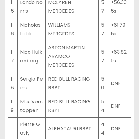
1
Lando No
MCLAREN
5
+56.33
5
rris
MERCEDES
7
5s
1
Nicholas
WILLIAMS
5
+61.79
6
Latifi
MERCEDES
7
5s
ASTON MARTIN
1
Nico Hulk
5
+63.82
ARAMCO
7
enberg
7
9s
MERCEDES
1
Sergio Pe
RED BULL RACING
5
DNF
8
rez
RBPT
6
1
Max Vers
RED BULL RACING
5
DNF
9
tappen
RBPT
4
Pierre G
4
ALPHATAURI RBPT
DNF
asly
4