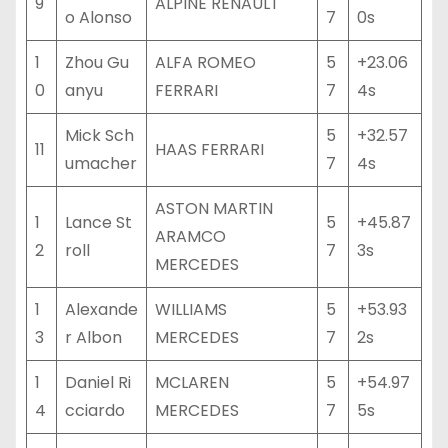
9
ALPINE RENAULT
o Alonso
7
0s
1
Zhou Gu
ALFA ROMEO
5
+23.06
0
anyu
FERRARI
7
4s
Mick Sch
5
+32.57
11
HAAS FERRARI
umacher
7
4s
ASTON MARTIN
1
Lance St
5
+45.87
ARAMCO
2
roll
7
3s
MERCEDES
1
Alexande
WILLIAMS
5
+53.93
3
r Albon
MERCEDES
7
2s
1
Daniel Ri
MCLAREN
5
+54.97
4
cciardo
MERCEDES
7
5s