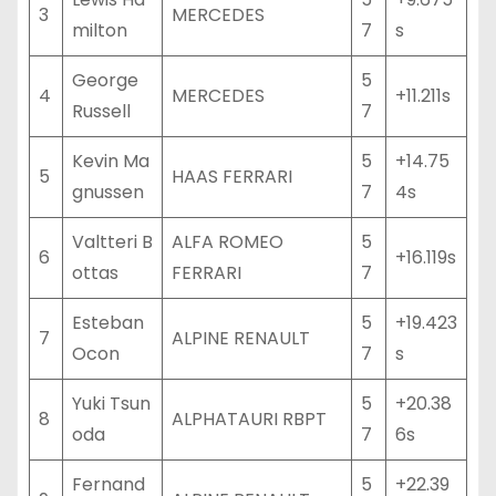
3
MERCEDES
milton
7
s
George
5
4
MERCEDES
+11.211s
Russell
7
Kevin Ma
5
+14.75
5
HAAS FERRARI
gnussen
7
4s
Valtteri B
ALFA ROMEO
5
6
+16.119s
ottas
FERRARI
7
Esteban
5
+19.423
7
ALPINE RENAULT
Ocon
7
s
Yuki Tsun
5
+20.38
8
ALPHATAURI RBPT
oda
7
6s
Fernand
5
+22.39