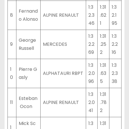
1:3
1:31
1:3
Fernand
8
ALPINE RENAULT
2.3
.62
2.1
o Alonso
46
1
95
1:3
1:31
1:3
George
9
MERCEDES
2.2
.25
2.2
Russell
69
2
16
1:3
1:31
1:3
1
Pierre G
ALPHATAURI RBPT
2.0
.63
2.3
0
asly
96
5
38
1:3
1:31
Esteban
11
ALPINE RENAULT
2.0
.78
Ocon
41
2
Mick Sc
1:3
1:31
1