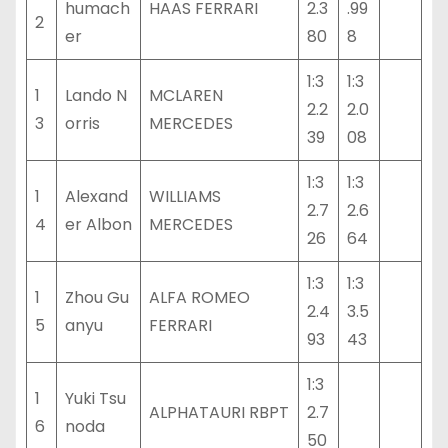
humach
HAAS FERRARI
2.3
.99
2
er
80
8
1:3
1:3
1
Lando N
MCLAREN
2.2
2.0
3
orris
MERCEDES
39
08
1:3
1:3
1
Alexand
WILLIAMS
2.7
2.6
4
er Albon
MERCEDES
26
64
1:3
1:3
1
Zhou Gu
ALFA ROMEO
2.4
3.5
5
anyu
FERRARI
93
43
1:3
1
Yuki Tsu
ALPHATAURI RBPT
2.7
6
noda
50