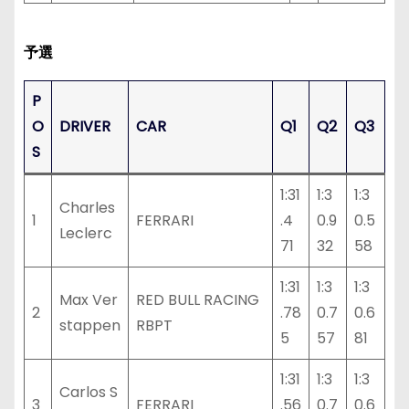
予選
P
O
DRIVER
CAR
Q1
Q2
Q3
S
1:31
1:3
1:3
Charles
1
FERRARI
.4
0.9
0.5
Leclerc
71
32
58
1:31
1:3
1:3
Max Ver
RED BULL RACING
2
.78
0.7
0.6
stappen
RBPT
5
57
81
1:31
1:3
1:3
Carlos S
3
FERRARI
.56
0.7
0.6