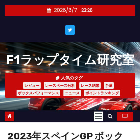
コ
2026/8/7
23:26
ン
テ
ン
ツ
へ
F1ラップタイム研究室
ス
キ
ッ
人気のタグ
プ
レビュー
レースペース分析
レース結果
予選
ボックスパフォーマンス
ニュース
ポイントランキング
2023年スペインGP ボック