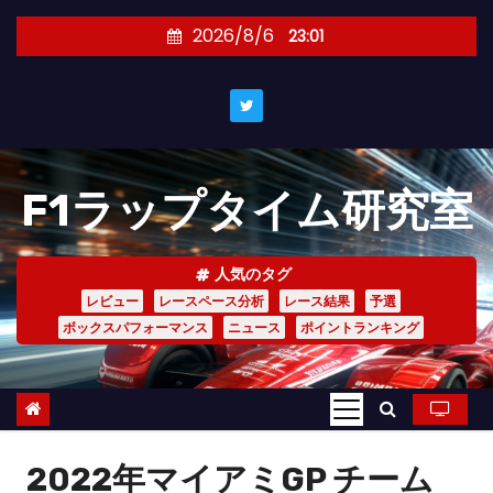
コ
2026/8/6
23:01
ン
テ
ン
ツ
へ
F1ラップタイム研究室
ス
キ
ッ
人気のタグ
プ
レビュー
レースペース分析
レース結果
予選
ボックスパフォーマンス
ニュース
ポイントランキング
2022年マイアミGP チーム