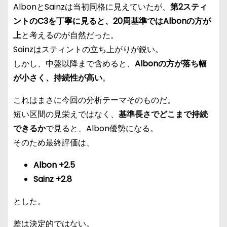
AlbonとSainzは当初同格に見えていたが、
第2スティ
ントのC3を丁寧に見ると、20周基準ではAlbonの方が
上
と考えるのが自然だった。
Sainzはスティントの立ち上がりが鋭い。
しかし、中盤以降まで含めると、
Albonの方が落ち幅
が小さく、持続性が高い
。
これはまさに今回の分析テーマそのものだ。
短い区間の見栄えではなく、
基準長さでどこまで持続
できるか
で見ると、Albon優勢になる。
そのため最終評価は、
Albon +2.5
Sainz +2.8
とした。
差は決定的ではない。