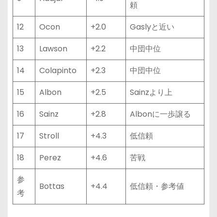
頼
12
Ocon
+2.0
Gaslyと近い
13
Lawson
+2.2
中団中位
14
Colapinto
+2.3
中団中位
15
Albon
+2.5
Sainzより上
16
Sainz
+2.8
Albonに一歩譲る
17
Stroll
+4.3
低信頼
18
Perez
+4.6
苦戦
参
Bottas
+4.4
低信頼・参考値
考