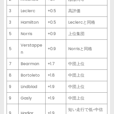
3
Leclerc
+0.5
高評価
3
Hamilton
+0.5
Leclercと同格
5
Norris
+0.9
上位集団
Verstappe
5
+0.9
Norrisと同格
n
7
Bearman
+1.7
中団上位
8
Bortoleto
+1.8
中団上位
9
Lindblad
+1.9
中団上位
9
Gasly
+1.9
中団上位
短い走行で低~中信
9
Hadjar
+1.9