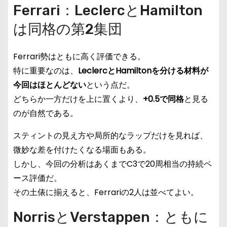
Ferrari：LeclercとHamilton
は同格の第2集団
Ferrari勢はともに高く評価できる。
特に重要なのは、
LeclercとHamiltonを分ける材料が
今回はほとんどない
という点だ。
どちらか一方だけを上に置くより、
+0.5で同格
と見る
のが自然である。
スティントの見え方や局所的なラップだけを見れば、
微妙な差を付けたくなる場面もある。
しかし、今回の分析はあくまでC3で20周相当の持続ペ
ース評価だ。
その土俵に揃えると、Ferrariの2人は並べてよい。
NorrisとVerstappen：ともに