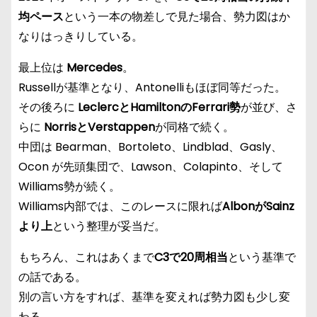
均ペース
という一本の物差しで見た場合、勢力図はか
なりはっきりしている。
最上位は
Mercedes
。
Russellが基準となり、Antonelliもほぼ同等だった。
その後ろに
LeclercとHamiltonのFerrari勢
が並び、さ
らに
NorrisとVerstappen
が同格で続く。
中団は Bearman、Bortoleto、Lindblad、Gasly、
Ocon が先頭集団で、Lawson、Colapinto、そして
Williams勢が続く。
Williams内部では、このレースに限れば
AlbonがSainz
より上
という整理が妥当だ。
もちろん、これはあくまで
C3で20周相当
という基準で
の話である。
別の言い方をすれば、基準を変えれば勢力図も少し変
わる。