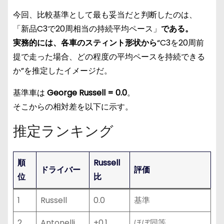
今回、比較基準として最も妥当だと判断したのは、
「新品C3で20周相当の持続平均ペース」
である。
実務的には、各車のスティント形状から
“C3を20周前
提で走った場合、どの程度の平均ペースを持続できる
か”を推定したイメージだ。
基準車は
George Russell = 0.0
。
そこからの相対差を以下に示す。
推定ランキング
順
Russell
ドライバー
評価
位
比
1
Russell
0.0
基準
2
Antonelli
+0.1
ほぼ同等