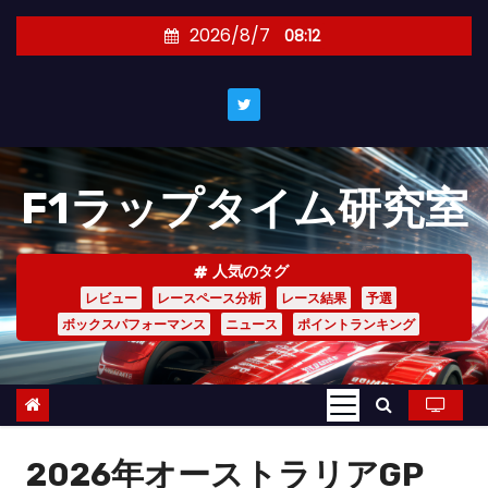
コ
2026/8/7
08:12
ン
テ
ン
ツ
へ
F1ラップタイム研究室
ス
キ
ッ
人気のタグ
プ
レビュー
レースペース分析
レース結果
予選
ボックスパフォーマンス
ニュース
ポイントランキング
2026年オーストラリアGP