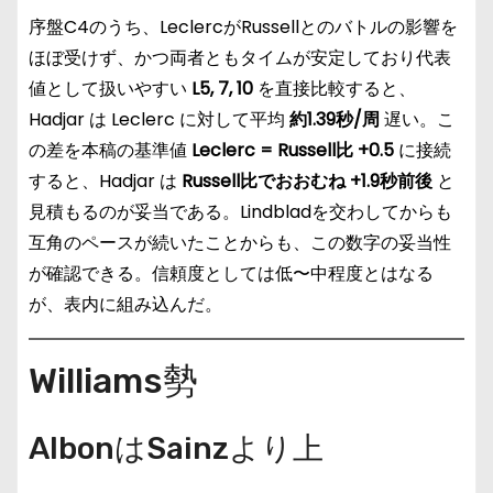
序盤C4のうち、LeclercがRussellとのバトルの影響を
ほぼ受けず、かつ両者ともタイムが安定しており代表
値として扱いやすい
L5, 7, 10
を直接比較すると、
Hadjar は Leclerc に対して平均
約1.39秒/周
遅い。こ
の差を本稿の基準値
Leclerc = Russell比 +0.5
に接続
すると、Hadjar は
Russell比でおおむね +1.9秒前後
と
見積もるのが妥当である。Lindbladを交わしてからも
互角のペースが続いたことからも、この数字の妥当性
が確認できる。信頼度としては低〜中程度とはなる
が、表内に組み込んだ。
Williams勢
AlbonはSainzより上