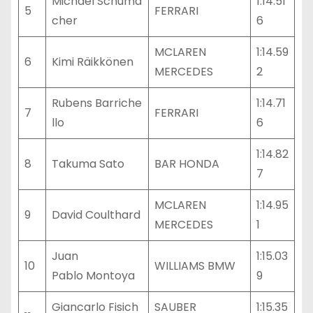
Michael Schuma
1:14.51
5
FERRARI
cher
6
MCLAREN
1:14.59
6
Kimi Räikkönen
MERCEDES
2
Rubens Barriche
1:14.71
7
FERRARI
llo
6
1:14.82
8
Takuma Sato
BAR HONDA
7
MCLAREN
1:14.95
9
David Coulthard
MERCEDES
1
Juan
1:15.03
10
WILLIAMS BMW
Pablo Montoya
9
Giancarlo Fisich
SAUBER
1:15.35