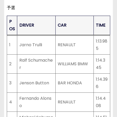
予選
P
DRIVER
CAR
TIME
OS
1:13.98
1
Jarno Trulli
RENAULT
5
Ralf Schumache
1:14.3
2
WILLIAMS BMW
r
45
1:14.39
3
Jenson Button
BAR HONDA
6
Fernando Alons
1:14.4
4
RENAULT
o
08