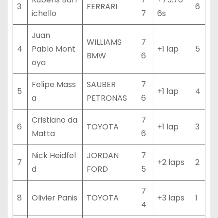
3
FERRARI
6
ichello
7
6s
Juan
WILLIAMS
7
4
Pablo Mont
+1 lap
5
BMW
6
oya
Felipe Mass
SAUBER
7
5
+1 lap
4
a
PETRONAS
6
Cristiano da
7
6
TOYOTA
+1 lap
3
Matta
6
Nick Heidfel
JORDAN
7
7
+2 laps
2
d
FORD
5
7
8
Olivier Panis
TOYOTA
+3 laps
1
4