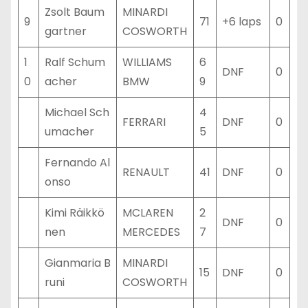
Zsolt Baum
MINARDI
9
71
+6 laps
0
gartner
COSWORTH
1
Ralf Schum
WILLIAMS
6
DNF
0
0
acher
BMW
9
Michael Sch
4
FERRARI
DNF
0
umacher
5
Fernando Al
RENAULT
41
DNF
0
onso
Kimi Räikkö
MCLAREN
2
DNF
0
nen
MERCEDES
7
Gianmaria B
MINARDI
15
DNF
0
runi
COSWORTH