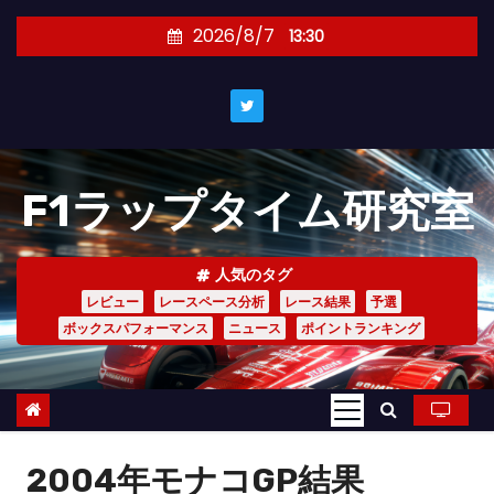
コ
2026/8/7
13:30
ン
テ
ン
ツ
へ
F1ラップタイム研究室
ス
キ
ッ
人気のタグ
プ
レビュー
レースペース分析
レース結果
予選
ボックスパフォーマンス
ニュース
ポイントランキング
2004年モナコGP結果