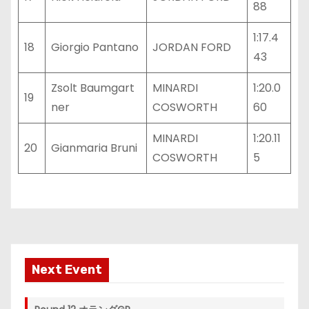
88
1:17.4
18
Giorgio Pantano
JORDAN FORD
43
Zsolt Baumgart
MINARDI
1:20.0
19
ner
COSWORTH
60
MINARDI
1:20.11
20
Gianmaria Bruni
COSWORTH
5
Next Event