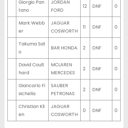
Giorgio Pan
JORDAN
12
DNF
0
tano
FORD
Mark Webb
JAGUAR
11
DNF
0
er
COSWORTH
Takuma Sat
BAR HONDA
2
DNF
0
o
David Coult
MCLAREN
2
DNF
0
hard
MERCEDES
Giancarlo Fi
SAUBER
2
DNF
0
sichella
PETRONAS
Christian Kli
JAGUAR
0
DNF
0
en
COSWORTH