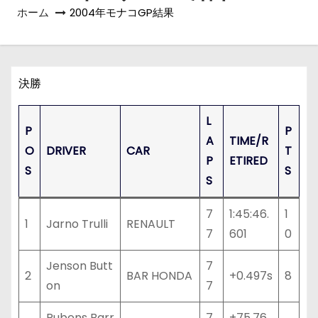
ホーム
2004年モナコGP結果
決勝
L
P
P
A
TIME/R
O
DRIVER
CAR
T
P
ETIRED
S
S
S
7
1:45:46.
1
1
Jarno Trulli
RENAULT
7
601
0
Jenson Butt
7
2
BAR HONDA
+0.497s
8
on
7
Rubens Barr
7
+75.76