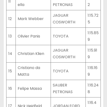
11
ella
PETRONAS
2
JAGUAR
1:15.72
12
Mark Webber
COSWORTH
5
1:15.85
13
Olivier Panis
TOYOTA
9
JAGUAR
1:15.91
14
Christian Klien
COSWORTH
9
Cristiano da
1:16.16
15
TOYOTA
Matta
9
SAUBER
1:16.24
16
Felipe Massa
PETRONAS
8
1:16.4
17
Nick Heidfeld
JORDAN FORD