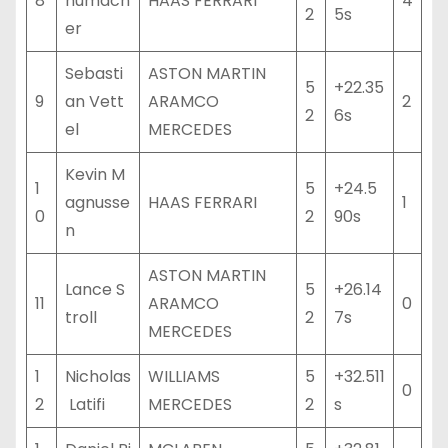
8
humach
HAAS FERRARI
4
2
5s
er
Sebasti
ASTON MARTIN
5
+22.35
9
an Vett
ARAMCO
2
2
6s
el
MERCEDES
Kevin M
1
5
+24.5
agnusse
HAAS FERRARI
1
0
2
90s
n
ASTON MARTIN
Lance S
5
+26.14
11
ARAMCO
0
troll
2
7s
MERCEDES
1
Nicholas
WILLIAMS
5
+32.511
0
2
Latifi
MERCEDES
2
s