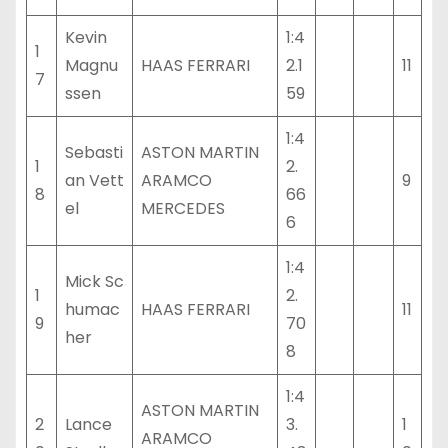
Kevin
1:4
1
Magnu
HAAS FERRARI
2.1
11
7
ssen
59
1:4
Sebasti
ASTON MARTIN
1
2.
an Vett
ARAMCO
9
8
66
el
MERCEDES
6
1:4
Mick Sc
1
2.
humac
HAAS FERRARI
11
9
70
her
8
1:4
ASTON MARTIN
2
Lance
3.
1
ARAMCO