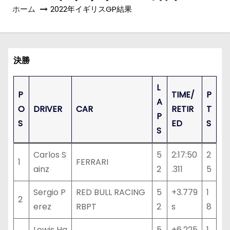
ホーム
2022年イギリスGP結果
決勝
L
P
TIME/
P
A
O
DRIVER
CAR
RETIR
T
P
S
ED
S
S
Carlos S
5
2:17:50
2
1
FERRARI
ainz
2
.311
5
Sergio P
RED BULL RACING
5
+3.779
1
2
erez
RBPT
2
s
8
Lewis Ha
5
+6.225
1