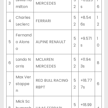
3
MERCEDES
milton
2
s
6
Charles
5
+8.54
1
4
FERRARI
Leclerc
2
6s
2
Fernand
5
+9.571
1
5
o Alons
ALPINE RENAULT
2
s
0
o
Lando N
MCLAREN
5
+11.94
6
8
orris
MERCEDES
2
3s
Max Ver
RED BULL RACING
5
+18.77
7
stappe
6
RBPT
2
7s
n
Mick Sc
5
+18.99