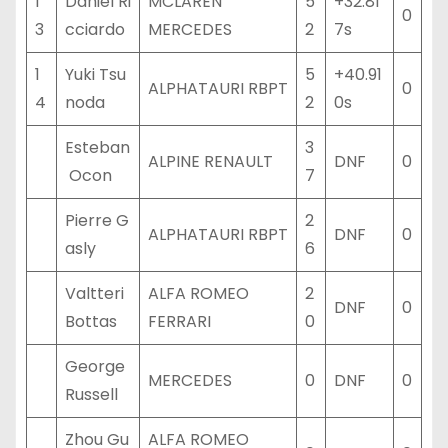
1
Daniel Ri
MCLAREN
5
+32.81
0
3
cciardo
MERCEDES
2
7s
1
Yuki Tsu
5
+40.91
ALPHATAURI RBPT
0
4
noda
2
0s
Esteban
3
ALPINE RENAULT
DNF
0
Ocon
7
Pierre G
2
ALPHATAURI RBPT
DNF
0
asly
6
Valtteri
ALFA ROMEO
2
DNF
0
Bottas
FERRARI
0
George
MERCEDES
0
DNF
0
Russell
Zhou Gu
ALFA ROMEO