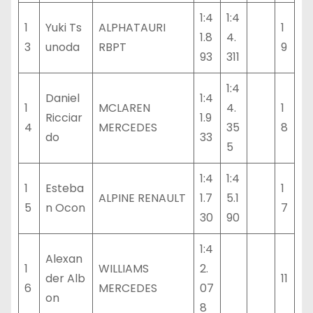
1:4
1:4
1
Yuki Ts
ALPHATAURI
1
1.8
4.
3
unoda
RBPT
9
93
311
1:4
Daniel
1:4
1
MCLAREN
4.
1
Ricciar
1.9
4
MERCEDES
35
8
do
33
5
1:4
1:4
1
Esteba
1
ALPINE RENAULT
1.7
5.1
5
n Ocon
7
30
90
1:4
Alexan
1
WILLIAMS
2.
der Alb
11
6
MERCEDES
07
on
8