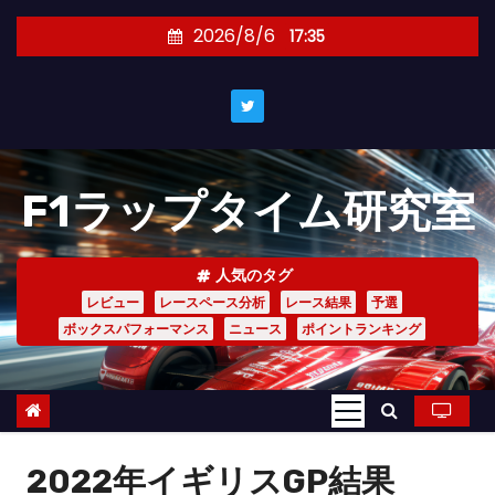
コ
2026/8/6
17:35
ン
テ
ン
ツ
へ
F1ラップタイム研究室
ス
キ
ッ
人気のタグ
プ
レビュー
レースペース分析
レース結果
予選
ボックスパフォーマンス
ニュース
ポイントランキング
2022年イギリスGP結果