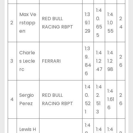
1:4
Max Ve
1:3
1:4
RED BULL
0.
2
2
rstapp
9.1
1.0
RACING RBPT
65
4
en
29
55
5
1:3
Charle
1:4
1:4
9.
2
3
s Lecle
FERRARI
1.2
1.2
84
6
rc
47
98
6
1:4
1:4
1:4
Sergio
RED BULL
0.
2.
2
4
1.61
Perez
RACING RBPT
52
51
6
6
1
3
1:4
Lewis H
1:4
1:4