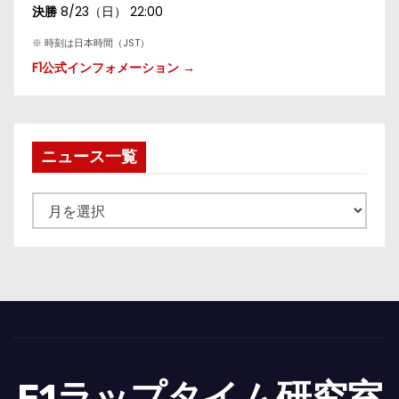
決勝
8/23（日） 22:00
※ 時刻は日本時間（JST）
F1公式インフォメーション →
ニュース一覧
ニ
ュ
ー
ス
一
覧
F1ラップタイム研究室