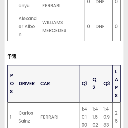
0
DNF
0
anyu
FERRARI
Alexand
WILLIAMS
er Albo
0
DNF
0
MERCEDES
n
予選
L
P
Q
A
O
DRIVER
CAR
Q1
Q3
2
P
S
S
1:4
1:4
1:4
Carlos
2
1
FERRARI
0.1
1.6
0.9
Sainz
6
90
02
83