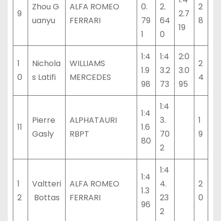
Zhou G
ALFA ROMEO
0.
2.
2
9
2.7
uanyu
FERRARI
79
64
8
19
1
0
1:4
1:4
2:0
1
Nichola
WILLIAMS
2
1.9
3.2
3.0
0
s Latifi
MERCEDES
4
98
73
95
1:4
1:4
Pierre
ALPHATAURI
3.
1
11
1.6
Gasly
RBPT
70
9
80
2
1:4
1:4
1
Valtteri
ALFA ROMEO
4.
2
1.3
2
Bottas
FERRARI
23
0
96
2