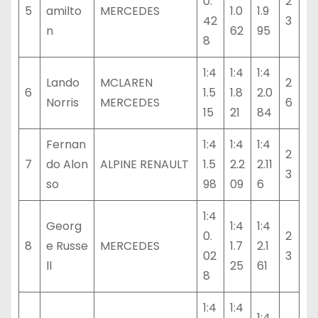
0.
2
5
amilto
MERCEDES
1.0
1.9
42
3
n
62
95
8
1:4
1:4
1:4
Lando
MCLAREN
2
6
1.5
1.8
2.0
Norris
MERCEDES
6
15
21
84
Fernan
1:4
1:4
1:4
2
7
do Alon
ALPINE RENAULT
1.5
2.2
2.11
3
so
98
09
6
1:4
Georg
1:4
1:4
0.
2
8
e Russe
MERCEDES
1.7
2.1
02
3
ll
25
61
8
1:4
1:4
1:4