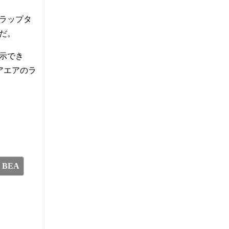
ラップタ
だ。
示でき
アエアのラ
BEA