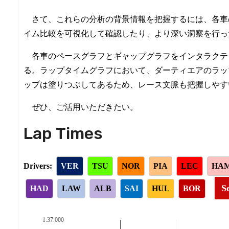
さて、これらの分析の背景情報を把握するには、各車
イム比較を可視化して確認したり、より深い洞察を行っ
各車のペースグラフとギャップグラフをインタラクテ
る。ラップタイムグラフにおいて、ダーティエアのラッ
ップは塗りつぶしてあるため、レース文脈も把握しやす
ぜひ、ご活用いただきたい。
Lap Times
Drivers:
VER
TSU
NOR
PIA
LEC
HA
Se
HAD
LAW
ALB
SAI
HUL
BOR
1:37.000