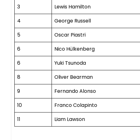
3
Lewis Hamilton
4
George Russell
5
Oscar Piastri
6
Nico Hülkenberg
6
Yuki Tsunoda
8
Oliver Bearman
9
Fernando Alonso
10
Franco Colapinto
11
Liam Lawson