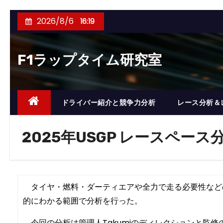
コ
2026/8/6
16:19
ン
テ
F1ラップタイム研究室
ン
ツ
へ
ス
ドライバー紹介と競争力分析
レース分析＆
キ
ッ
2025年USGP レースペース
プ
タイヤ・燃料・ダーティエアや全力で走る必要性など
的にわかる範囲で分析を行った。
今回の分析は管理人Takumiのディレクションと監修の