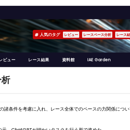
人気のタグ
レビュー
レースペース分析
レース
レビュー
レース結果
資料館
IAE Garden
分析
の諸条件を考慮に入れ、レース全体でのペースの力関係につい
元、ChatGPTが細かいタスクを行う形で進めた。