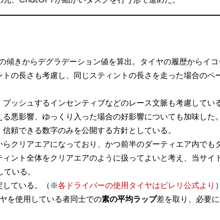
、グラフの傾きからデグラデーション値を算出。タイヤの履歴からイ
ントの長さも考慮し、同じスティントの長さを走った場合のペ
、プッシュするインセンティブなどのレース文脈も考慮してい
える悪影響、ゆっくり入った場合の好影響についても加味した
、信頼できる数字のみを公開する方針としている。
からクリアエアになっており、かつ前半のダーティエア内でも
ティント全体をクリアエアのように扱ってよいと考え、当サイ
している。
定している。（※
各ドライバーの使用タイヤはピレリ公式より
ヤを使用している者同士での
素の平均ラップ
差を取り、必要に