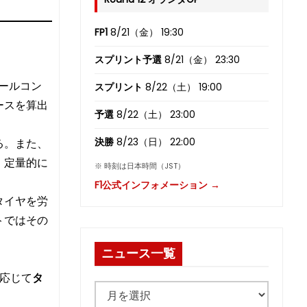
FP1
8/21（金） 19:30
スプリント予選
8/21（金） 23:30
コールコン
スプリント
8/22（土） 19:00
ースを算出
予選
8/22（土） 23:00
決勝
8/23（日） 22:00
る。また、
。定量的に
※ 時刻は日本時間（JST）
F1公式インフォメーション →
タイヤを労
トではその
ニュース一覧
）
応じて
タ
ニ