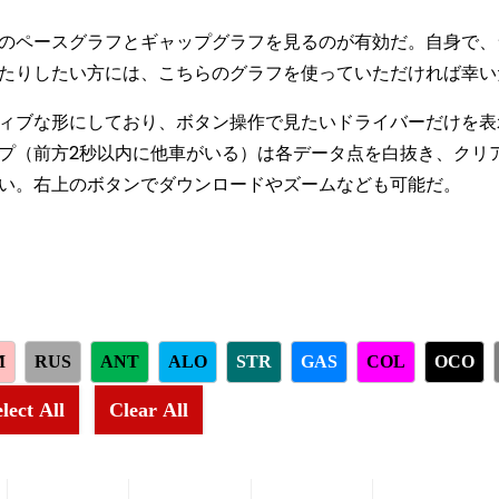
のペースグラフとギャップグラフを見るのが有効だ。自身で、
たりしたい方には、こちらのグラフを使っていただければ幸い
ィブな形にしており、ボタン操作で見たいドライバーだけを表
プ（前方2秒以内に他車がいる）は各データ点を白抜き、クリ
い。右上のボタンでダウンロードやズームなども可能だ。
M
RUS
ANT
ALO
STR
GAS
COL
OCO
lect All
Clear All