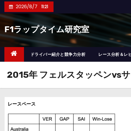
コ
2026/8/7
11:21
ン
テ
F1ラップタイム研究室
ン
ツ
へ
ス
ドライバー紹介と競争力分析
レース分析＆レ
キ
ッ
2015年 フェルスタッペンvs
プ
レースペース