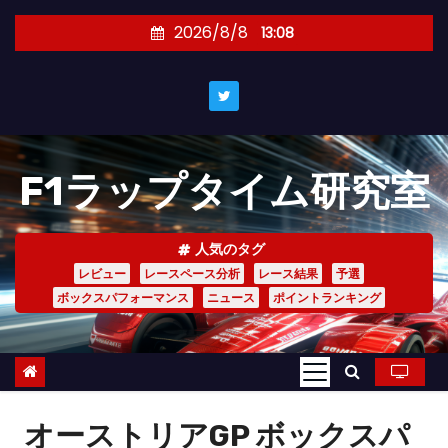
コ
2026/8/8
13:08
ン
テ
ン
ツ
へ
F1ラップタイム研究室
ス
キ
ッ
人気のタグ
プ
レビュー
レースペース分析
レース結果
予選
ボックスパフォーマンス
ニュース
ポイントランキング
オーストリアGP ボックスパ