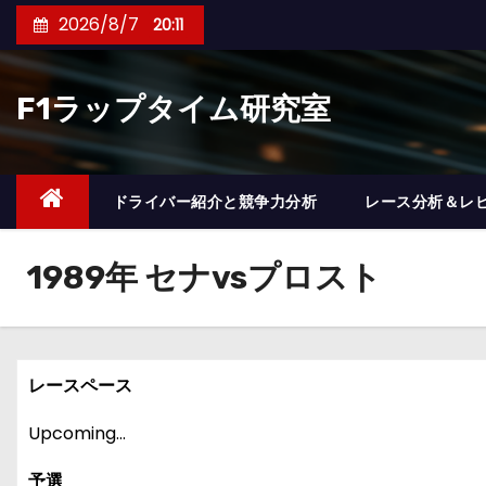
コ
2026/8/7
20:11
ン
テ
F1ラップタイム研究室
ン
ツ
へ
ス
ドライバー紹介と競争力分析
レース分析＆レ
キ
ッ
1989年 セナvsプロスト
プ
レースペース
Upcoming…
予選