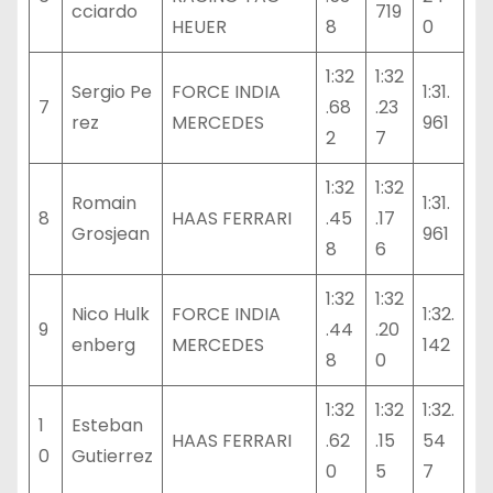
cciardo
719
HEUER
8
0
1:32
1:32
Sergio Pe
FORCE INDIA
1:31.
7
.68
.23
rez
MERCEDES
961
2
7
1:32
1:32
Romain
1:31.
8
HAAS FERRARI
.45
.17
Grosjean
961
8
6
1:32
1:32
Nico Hulk
FORCE INDIA
1:32.
9
.44
.20
enberg
MERCEDES
142
8
0
1:32
1:32
1:32.
1
Esteban
HAAS FERRARI
.62
.15
54
0
Gutierrez
0
5
7