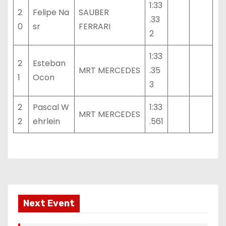
1:33
2
Felipe Na
SAUBER
.33
0
sr
FERRARI
2
1:33
2
Esteban
MRT MERCEDES
.35
1
Ocon
3
2
Pascal W
1:33
MRT MERCEDES
2
ehrlein
.561
Next Event