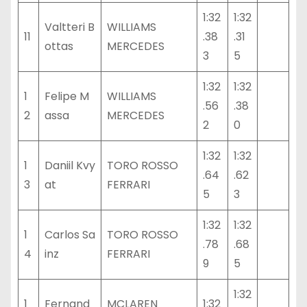
1:32
1:32
Valtteri B
WILLIAMS
11
.38
.31
ottas
MERCEDES
3
5
1:32
1:32
1
Felipe M
WILLIAMS
.56
.38
2
assa
MERCEDES
2
0
1:32
1:32
1
Daniil Kvy
TORO ROSSO
.64
.62
3
at
FERRARI
5
3
1:32
1:32
1
Carlos Sa
TORO ROSSO
.78
.68
4
inz
FERRARI
9
5
1:32
1
Fernand
MCLAREN
1:32