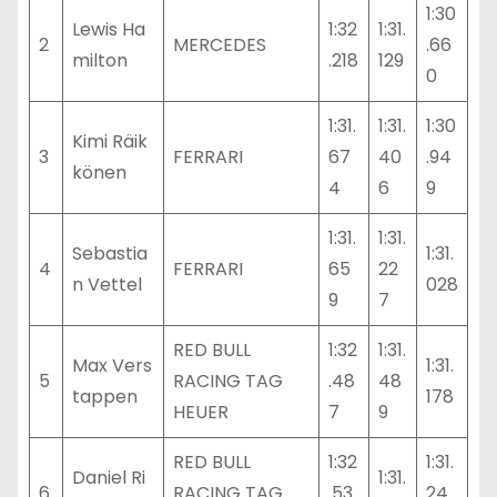
1:30
Lewis Ha
1:32
1:31.
2
MERCEDES
.66
milton
.218
129
0
1:31.
1:31.
1:30
Kimi Räik
3
FERRARI
67
40
.94
könen
4
6
9
1:31.
1:31.
Sebastia
1:31.
4
FERRARI
65
22
n Vettel
028
9
7
RED BULL
1:32
1:31.
Max Vers
1:31.
5
RACING TAG
.48
48
tappen
178
HEUER
7
9
RED BULL
1:32
1:31.
Daniel Ri
1:31.
6
RACING TAG
.53
24