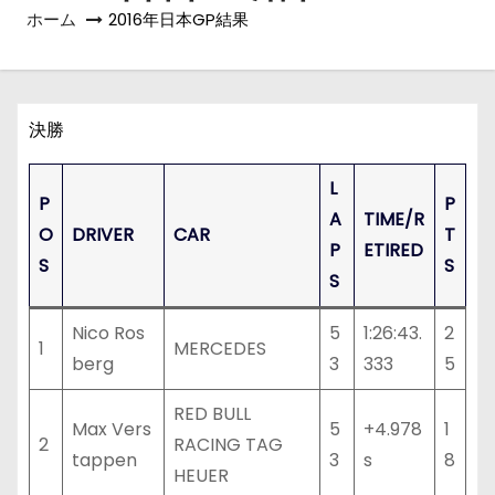
ホーム
2016年日本GP結果
決勝
L
P
P
A
TIME/R
O
DRIVER
CAR
T
P
ETIRED
S
S
S
Nico Ros
5
1:26:43.
2
1
MERCEDES
berg
3
333
5
RED BULL
Max Vers
5
+4.978
1
2
RACING TAG
tappen
3
s
8
HEUER