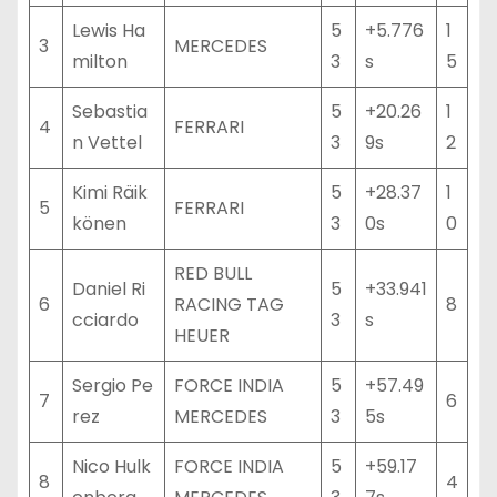
Lewis Ha
5
+5.776
1
3
MERCEDES
milton
3
s
5
Sebastia
5
+20.26
1
4
FERRARI
n Vettel
3
9s
2
Kimi Räik
5
+28.37
1
5
FERRARI
könen
3
0s
0
RED BULL
Daniel Ri
5
+33.941
6
RACING TAG
8
cciardo
3
s
HEUER
Sergio Pe
FORCE INDIA
5
+57.49
7
6
rez
MERCEDES
3
5s
Nico Hulk
FORCE INDIA
5
+59.17
8
4