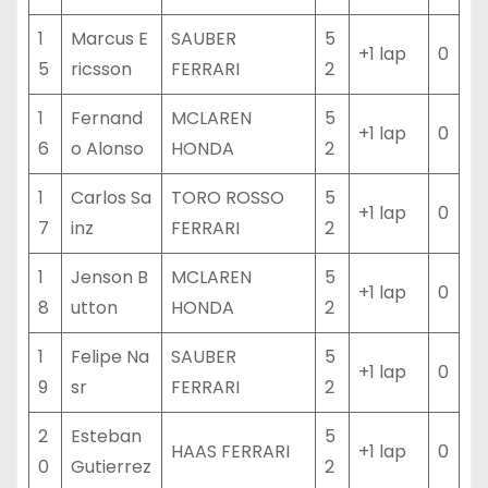
1
Marcus E
SAUBER
5
+1 lap
0
5
ricsson
FERRARI
2
1
Fernand
MCLAREN
5
+1 lap
0
6
o Alonso
HONDA
2
1
Carlos Sa
TORO ROSSO
5
+1 lap
0
7
inz
FERRARI
2
1
Jenson B
MCLAREN
5
+1 lap
0
8
utton
HONDA
2
1
Felipe Na
SAUBER
5
+1 lap
0
9
sr
FERRARI
2
2
Esteban
5
HAAS FERRARI
+1 lap
0
0
Gutierrez
2