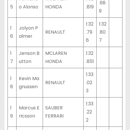
.68
5
o Alonso
HONDA
.819
9
1:32
1:32
1
Jolyon P
RENAULT
.79
.80
6
almer
6
7
1
Jenson B
MCLAREN
1:32
7
utton
HONDA
.851
1:33
1
Kevin Ma
RENAULT
.02
8
gnussen
3
1:33
1
Marcus E
SAUBER
.22
9
ricsson
FERRARI
2