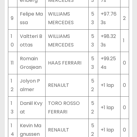
enberg
MERCEDES
3
7s
Felipe Ma
WILLIAMS
5
+97.76
9
2
ssa
MERCEDES
3
3s
1
Valtteri B
WILLIAMS
5
+98.32
1
0
ottas
MERCEDES
3
3s
Romain
5
+99.25
11
HAAS FERRARI
0
Grosjean
3
4s
1
Jolyon P
5
RENAULT
+1 lap
0
2
almer
2
1
Daniil Kvy
TORO ROSSO
5
+1 lap
0
3
at
FERRARI
2
1
Kevin Ma
5
RENAULT
+1 lap
0
4
gnussen
2