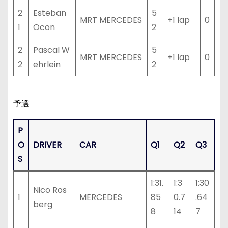
2
Esteban
5
MRT MERCEDES
+1 lap
0
1
Ocon
2
2
Pascal W
5
MRT MERCEDES
+1 lap
0
2
ehrlein
2
予選
P
O
DRIVER
CAR
Q1
Q2
Q3
S
1:31.
1:3
1:30
Nico Ros
1
MERCEDES
85
0.7
.64
berg
8
14
7