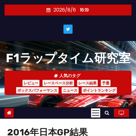
コ
2026/8/6
16:19
ン
テ
ン
ツ
へ
F1ラップタイム研究室
ス
キ
ッ
人気のタグ
プ
レビュー
レースペース分析
レース結果
予選
ボックスパフォーマンス
ニュース
ポイントランキング
2016年日本GP結果