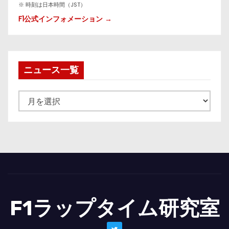
※ 時刻は日本時間（JST）
F1公式インフォメーション →
ニュース一覧
ニ
ュ
ー
ス
一
覧
F1ラップタイム研究室