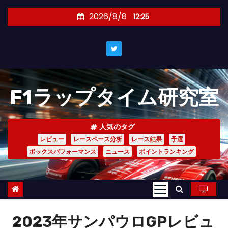
コ
2026/8/8
12:25
ン
テ
ン
ツ
へ
F1ラップタイム研究室
ス
キ
ッ
人気のタグ
プ
レビュー
レースペース分析
レース結果
予選
ボックスパフォーマンス
ニュース
ポイントランキング
2023年サンパウロGPレビュ