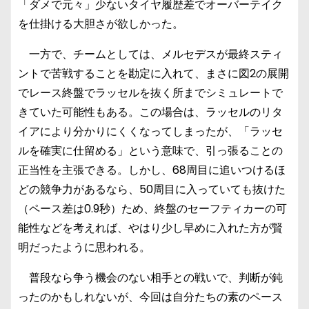
「ダメで元々」少ないタイヤ履歴差でオーバーテイク
を仕掛ける大胆さが欲しかった。
一方で、チームとしては、メルセデスが最終スティ
ントで苦戦することを勘定に入れて、まさに図2の展開
でレース終盤でラッセルを抜く所までシミュレートで
きていた可能性もある。この場合は、ラッセルのリタ
イアにより分かりにくくなってしまったが、「ラッセ
ルを確実に仕留める」という意味で、引っ張ることの
正当性を主張できる。しかし、68周目に追いつけるほ
どの競争力があるなら、50周目に入っていても抜けた
（ペース差は0.9秒）ため、終盤のセーフティカーの可
能性などを考えれば、やはり少し早めに入れた方が賢
明だったように思われる。
普段なら争う機会のない相手との戦いで、判断が鈍
ったのかもしれないが、今回は自分たちの素のペース