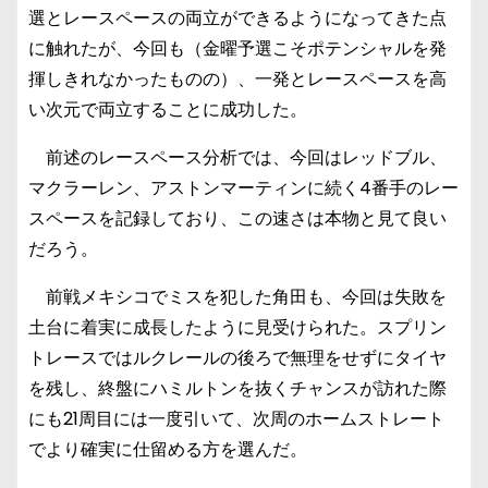
選とレースペースの両立ができるようになってきた点
に触れたが、今回も（金曜予選こそポテンシャルを発
揮しきれなかったものの）、一発とレースペースを高
い次元で両立することに成功した。
前述のレースペース分析では、今回はレッドブル、
マクラーレン、アストンマーティンに続く4番手のレー
スペースを記録しており、この速さは本物と見て良い
だろう。
前戦メキシコでミスを犯した角田も、今回は失敗を
土台に着実に成長したように見受けられた。スプリン
トレースではルクレールの後ろで無理をせずにタイヤ
を残し、終盤にハミルトンを抜くチャンスが訪れた際
にも21周目には一度引いて、次周のホームストレート
でより確実に仕留める方を選んだ。