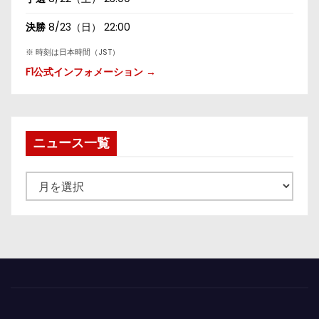
決勝
8/23（日） 22:00
※ 時刻は日本時間（JST）
F1公式インフォメーション →
ニュース一覧
ニ
ュ
ー
ス
一
覧