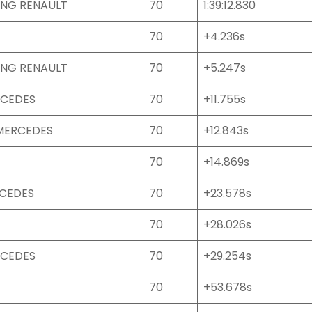
ING RENAULT
70
1:39:12.830
70
+4.236s
ING RENAULT
70
+5.247s
RCEDES
70
+11.755s
 MERCEDES
70
+12.843s
70
+14.869s
RCEDES
70
+23.578s
70
+28.026s
RCEDES
70
+29.254s
70
+53.678s