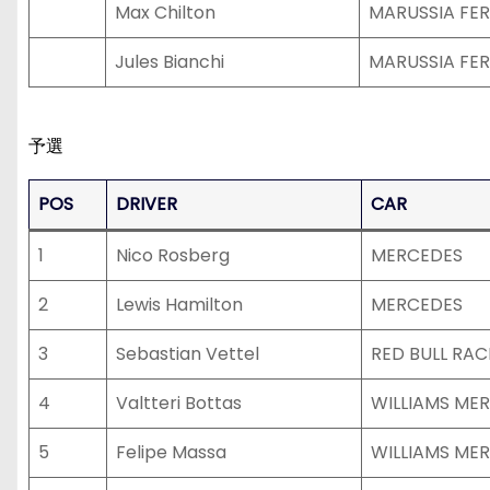
Max Chilton
MARUSSIA FER
Jules Bianchi
MARUSSIA FER
予選
POS
DRIVER
CAR
1
Nico Rosberg
MERCEDES
2
Lewis Hamilton
MERCEDES
3
Sebastian Vettel
RED BULL RAC
4
Valtteri Bottas
WILLIAMS ME
5
Felipe Massa
WILLIAMS ME