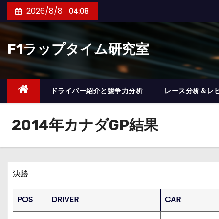
コ
2026/8/8
04:08
ン
テ
F1ラップタイム研究室
ン
ツ
へ
ス
ドライバー紹介と競争力分析
レース分析＆レ
キ
ッ
2014年カナダGP結果
プ
決勝
POS
DRIVER
CAR