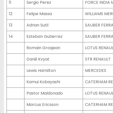
11
Sergio Perez
FORCE INDIA
12
Felipe Massa
WILLIAMS ME
13
Adrian Sutil
SAUBER FERRA
14
Esteban Gutierrez
SAUBER FERRA
Romain Grosjean
LOTUS RENAU
Daniil Kvyat
STR RENAULT
Lewis Hamilton
MERCEDES
Kamui Kobayashi
CATERHAM RE
Pastor Maldonado
LOTUS RENAU
Marcus Ericsson
CATERHAM RE