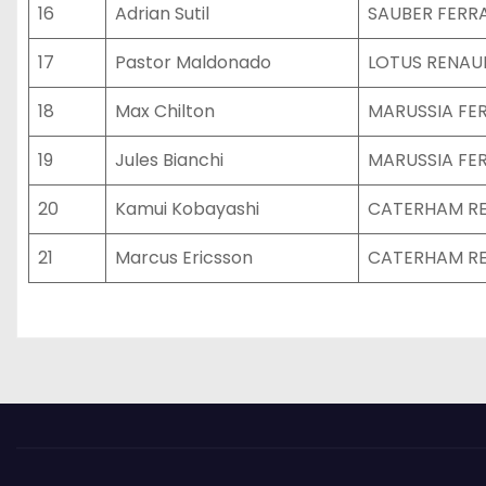
16
Adrian Sutil
SAUBER FERRA
17
Pastor Maldonado
LOTUS RENAU
18
Max Chilton
MARUSSIA FE
19
Jules Bianchi
MARUSSIA FE
20
Kamui Kobayashi
CATERHAM R
21
Marcus Ericsson
CATERHAM R