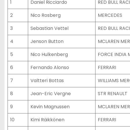
1
Daniel Ricciardo
RED BULL RAC
2
Nico Rosberg
MERCEDES
3
Sebastian Vettel
RED BULL RAC
4
Jenson Button
MCLAREN ME
5
Nico Hulkenberg
FORCE INDIA
6
Fernando Alonso
FERRARI
7
Valtteri Bottas
WILLIAMS ME
8
Jean-Eric Vergne
STR RENAULT
9
Kevin Magnussen
MCLAREN ME
10
Kimi Räikkönen
FERRARI