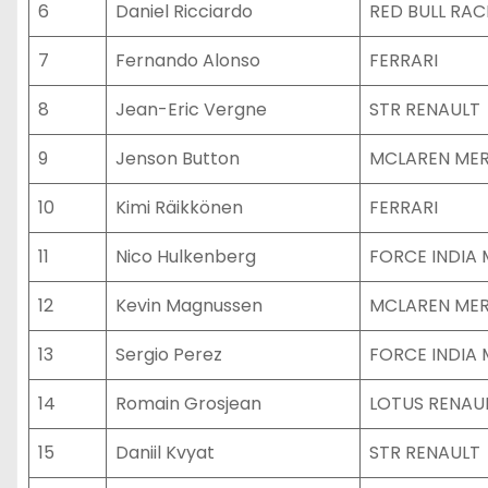
6
Daniel Ricciardo
RED BULL RAC
7
Fernando Alonso
FERRARI
8
Jean-Eric Vergne
STR RENAULT
9
Jenson Button
MCLAREN ME
10
Kimi Räikkönen
FERRARI
11
Nico Hulkenberg
FORCE INDIA
12
Kevin Magnussen
MCLAREN ME
13
Sergio Perez
FORCE INDIA
14
Romain Grosjean
LOTUS RENAU
15
Daniil Kvyat
STR RENAULT