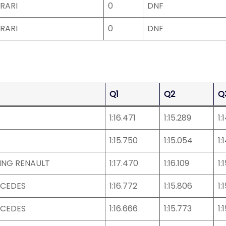
RARI
0
DNF
RARI
0
DNF
Q1
Q2
Q
1:16.471
1:15.289
1:
1:15.750
1:15.054
1:
ING RENAULT
1:17.470
1:16.109
1:
RCEDES
1:16.772
1:15.806
1:
RCEDES
1:16.666
1:15.773
1: