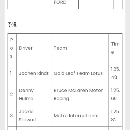
FORD
予選
P
Tim
o
Driver
Team
e
s
1:25.
1
Jochen Rindt
Gold Leaf Team Lotus
48
Denny
Bruce McLaren Motor
1:25.
2
Hulme
Racing
69
Jackie
1:25.
3
Matra International
Stewart
82