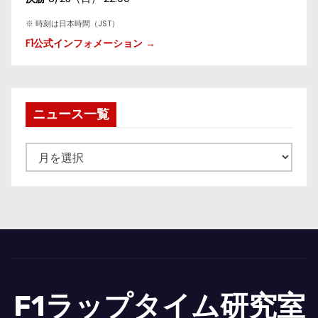
※ 時刻は日本時間（JST）
F1公式インフォメーション →
ニュース一覧
ニ
ュ
ー
ス
一
覧
F1ラップタイム研究室