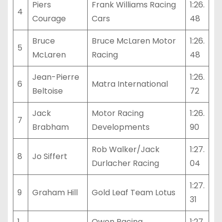
Piers
Frank Williams Racing
1:26.
4
Courage
Cars
48
Bruce
Bruce McLaren Motor
1:26.
5
McLaren
Racing
48
Jean-Pierre
1:26.
6
Matra International
Beltoise
72
Jack
Motor Racing
1:26.
7
Brabham
Developments
90
Rob Walker/Jack
1:27.
8
Jo Siffert
Durlacher Racing
04
1:27.
9
Graham Hill
Gold Leaf Team Lotus
31
1
Owen Racing
1:27.