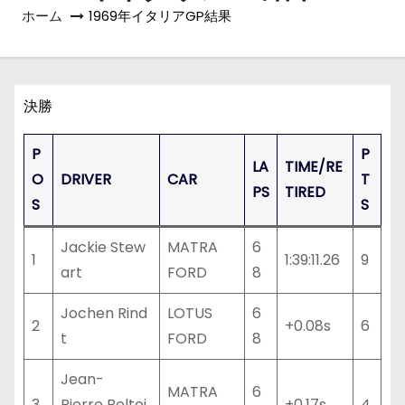
ホーム
1969年イタリアGP結果
決勝
P
P
LA
TIME/RE
O
DRIVER
CAR
T
PS
TIRED
S
S
Jackie Stew
MATRA
6
1
1:39:11.26
9
art
FORD
8
Jochen Rind
LOTUS
6
2
+0.08s
6
t
FORD
8
Jean-
MATRA
6
3
Pierre Beltoi
+0.17s
4