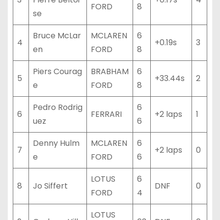
FORD
8
se
Bruce McLar
MCLAREN
6
4
+0.19s
3
en
FORD
8
Piers Courag
BRABHAM
6
5
+33.44s
2
e
FORD
8
Pedro Rodrig
6
6
FERRARI
+2 laps
1
uez
6
Denny Hulm
MCLAREN
6
7
+2 laps
0
e
FORD
6
LOTUS
6
8
Jo Siffert
DNF
0
FORD
4
LOTUS