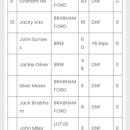
9
Graham Hill
63
DNF
0
FORD
BRABHAM
10
Jacky Ickx
61
DNF
0
FORD
John Surtee
6
BRM
+8 laps
0
s
0
4
Jackie Oliver
BRM
DNF
0
8
BRABHAM
Silvio Moser
9
DNF
0
FORD
Jack Brabha
BRABHAM
6
DNF
0
m
FORD
LOTUS
John Miles
3
DNF
0