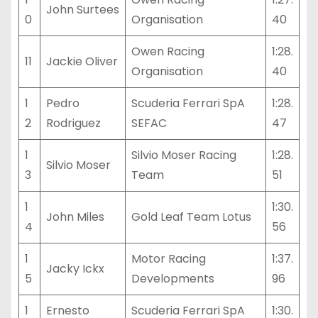
John Surtees
0
Organisation
40
Owen Racing
1:28.
11
Jackie Oliver
Organisation
40
1
Pedro
Scuderia Ferrari SpA
1:28.
2
Rodriguez
SEFAC
47
1
Silvio Moser Racing
1:28.
Silvio Moser
3
Team
51
1
1:30.
John Miles
Gold Leaf Team Lotus
4
56
1
Motor Racing
1:37.
Jacky Ickx
5
Developments
96
1
Ernesto
Scuderia Ferrari SpA
1:30.