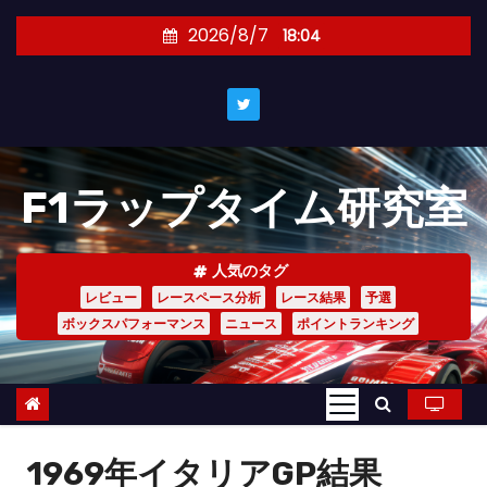
コ
2026/8/7
18:04
ン
テ
ン
ツ
へ
F1ラップタイム研究室
ス
キ
ッ
人気のタグ
プ
レビュー
レースペース分析
レース結果
予選
ボックスパフォーマンス
ニュース
ポイントランキング
1969年イタリアGP結果