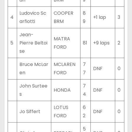
Ludovico Sc
COOPER
8
4
+1 lap
3
arfiotti
BRM
9
Jean-
MATRA
5
Pierre Beltoi
81
+9 laps
2
FORD
se
Bruce McLar
MCLAREN
7
DNF
0
en
FORD
7
John Surtee
7
HONDA
DNF
0
s
4
LOTUS
6
Jo Siffert
DNF
0
FORD
2
5