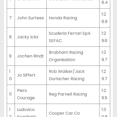
8.4
1:2
7
John Surtees
Honda Racing
8.8
Scuderia Ferrari SpA
1:2
8
Jacky Ickx
SEFAC
9.6
Brabham Racing
1:2
9
Jochen Rindt
Organisation
9.7
1
Rob Walker/Jack
1:2
Jo Siffert
0
Durlacher Racing
9.7
Piers
1:2
11
Reg Parnell Racing
Courage
9.9
1
Ludovico
1:3
Cooper Car Co
2
Scarfiotti
0.8