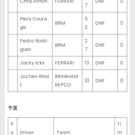
Chris Amon
FERRARI
DNF
0
7
Piers Coura
5
BRM
DNF
0
ge
2
Pedro Rodri
2
BRM
DNF
0
guez
7
Jacky Ickx
FERRARI
13
DNF
0
Jochen Rind
BRABHAM
10
DNF
0
t
REPCO
予選
P
Ti
o
Driver
Team
m