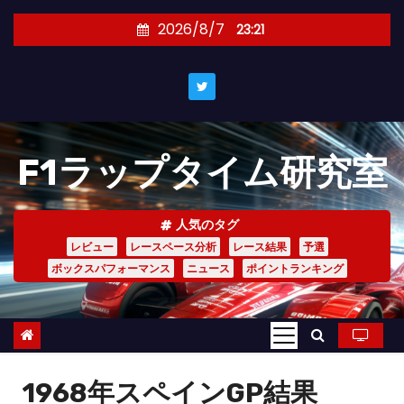
コ
2026/8/7
23:21
ン
テ
ン
ツ
へ
F1ラップタイム研究室
ス
キ
ッ
人気のタグ
プ
レビュー
レースペース分析
レース結果
予選
ボックスパフォーマンス
ニュース
ポイントランキング
1968年スペインGP結果