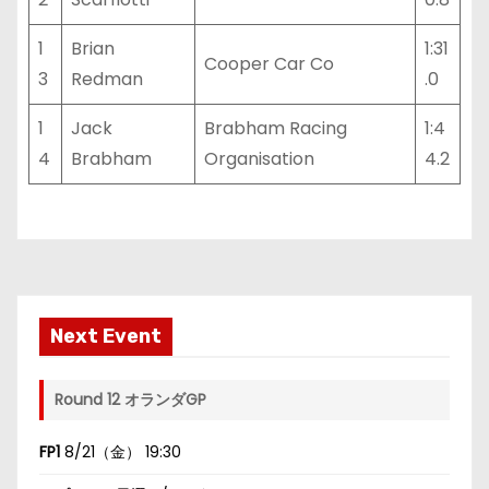
1
Brian
1:31
Cooper Car Co
3
Redman
.0
1
Jack
Brabham Racing
1:4
4
Brabham
Organisation
4.2
Next Event
Round 12 オランダGP
FP1
8/21（金） 19:30