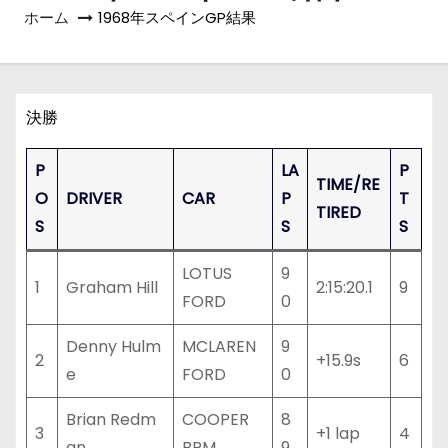
ホーム
1968年スペインGP結果
決勝
P
LA
P
TIME/RE
O
DRIVER
CAR
P
T
TIRED
S
S
S
LOTUS
9
1
Graham Hill
2:15:20.1
9
FORD
0
Denny Hulm
MCLAREN
9
2
+15.9s
6
e
FORD
0
Brian Redm
COOPER
8
3
+1 lap
4
an
BRM
9