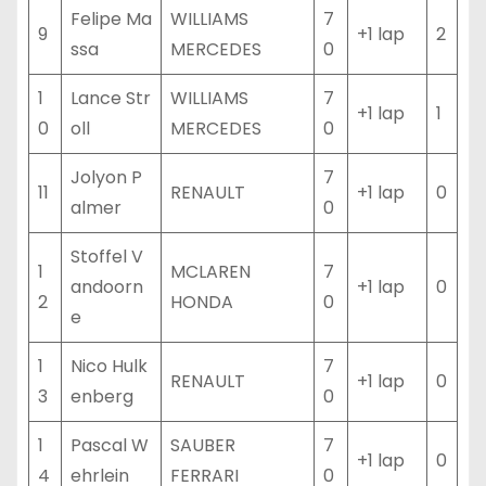
Felipe Ma
WILLIAMS
7
9
+1 lap
2
ssa
MERCEDES
0
1
Lance Str
WILLIAMS
7
+1 lap
1
0
oll
MERCEDES
0
Jolyon P
7
11
RENAULT
+1 lap
0
almer
0
Stoffel V
1
MCLAREN
7
andoorn
+1 lap
0
2
HONDA
0
e
1
Nico Hulk
7
RENAULT
+1 lap
0
3
enberg
0
1
Pascal W
SAUBER
7
+1 lap
0
4
ehrlein
FERRARI
0