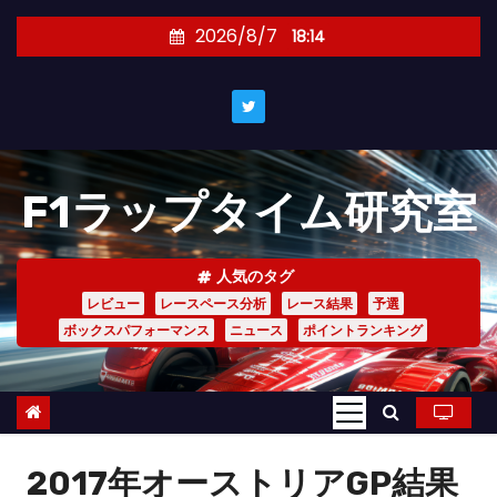
コ
2026/8/7
18:14
ン
テ
ン
ツ
へ
F1ラップタイム研究室
ス
キ
ッ
人気のタグ
プ
レビュー
レースペース分析
レース結果
予選
ボックスパフォーマンス
ニュース
ポイントランキング
2017年オーストリアGP結果