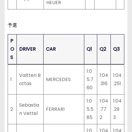
HEUER
予選
P
O
DRIVER
CAR
Q1
Q2
Q3
S
1:0
Valtteri B
1:04
1:04
1
MERCEDES
5.7
ottas
.316
.251
60
1:0
1:04
1:04
Sebastia
2
FERRARI
5.5
.77
.29
n Vettel
85
2
3
1:0
1:04
1:04