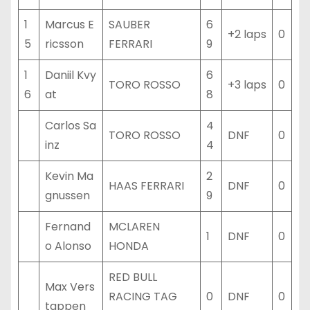
1
Marcus E
SAUBER
6
+2 laps
0
5
ricsson
FERRARI
9
1
Daniil Kvy
6
TORO ROSSO
+3 laps
0
6
at
8
Carlos Sa
4
TORO ROSSO
DNF
0
inz
4
Kevin Ma
2
HAAS FERRARI
DNF
0
gnussen
9
Fernand
MCLAREN
1
DNF
0
o Alonso
HONDA
RED BULL
Max Vers
RACING TAG
0
DNF
0
tappen