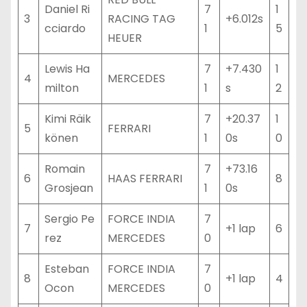
Daniel Ri
7
1
3
RACING TAG
+6.012s
cciardo
1
5
HEUER
Lewis Ha
7
+7.430
1
4
MERCEDES
milton
1
s
2
Kimi Räik
7
+20.37
1
5
FERRARI
könen
1
0s
0
Romain
7
+73.16
6
HAAS FERRARI
8
Grosjean
1
0s
Sergio Pe
FORCE INDIA
7
7
+1 lap
6
rez
MERCEDES
0
Esteban
FORCE INDIA
7
8
+1 lap
4
Ocon
MERCEDES
0