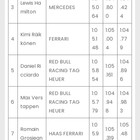
Lewis Ha
3
MERCEDES
5.0
.80
.42
milton
64
0
4
1:0
1:05
1:04
Kimi Räik
4
FERRARI
5.1
.00
.77
könen
48
4
9
RED BULL
1:0
1:04
Daniel Ri
1:05
5
RACING TAG
5.8
.89
cciardo
.161
HEUER
54
6
RED BULL
1:0
1:04
1:04
Max Vers
6
RACING TAG
5.7
.94
.98
tappen
HEUER
79
8
3
1:0
1:05
Romain
1:05
7
HAAS FERRARI
5.9
.48
Grosjean
.319