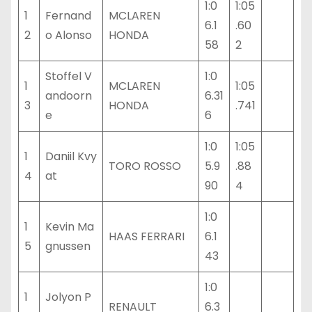
1:0
1:05
1
Fernand
MCLAREN
6.1
.60
2
o Alonso
HONDA
58
2
Stoffel V
1:0
1
MCLAREN
1:05
andoorn
6.31
3
HONDA
.741
e
6
1:0
1:05
1
Daniil Kvy
TORO ROSSO
5.9
.88
4
at
90
4
1:0
1
Kevin Ma
HAAS FERRARI
6.1
5
gnussen
43
1:0
1
Jolyon P
RENAULT
6.3