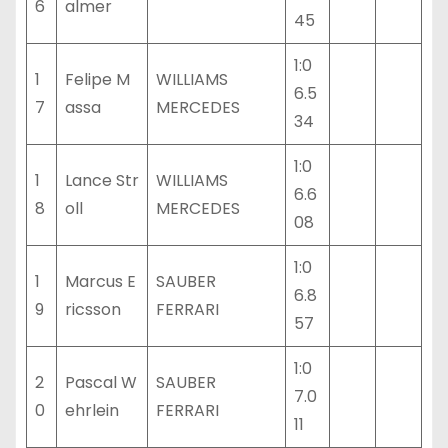
6
almer
45
1:0
1
Felipe M
WILLIAMS
6.5
7
assa
MERCEDES
34
1:0
1
Lance Str
WILLIAMS
6.6
8
oll
MERCEDES
08
1:0
1
Marcus E
SAUBER
6.8
9
ricsson
FERRARI
57
1:0
2
Pascal W
SAUBER
7.0
0
ehrlein
FERRARI
11