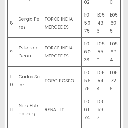
02
0
1:0
1:05
1:05
Sergio Pe
FORCE INDIA
8
5.9
.43
.60
rez
MERCEDES
75
5
5
1:0
1:05
1:05
Esteban
FORCE INDIA
9
6.0
.55
.67
Ocon
MERCEDES
33
0
4
1:0
1:05
1:05
1
Carlos Sa
TORO ROSSO
5.6
.54
.72
0
inz
75
4
6
1:0
1:05
Nico Hulk
11
RENAULT
6.1
.59
enberg
74
7