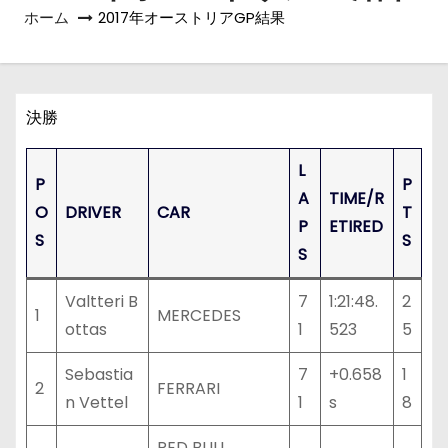
ホーム
2017年オーストリアGP結果
決勝
L
P
P
A
TIME/R
O
DRIVER
CAR
T
P
ETIRED
S
S
S
Valtteri B
7
1:21:48.
2
1
MERCEDES
ottas
1
523
5
Sebastia
7
+0.658
1
2
FERRARI
n Vettel
1
s
8
RED BULL