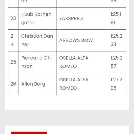
en
95
Huub Rothen
1:25.1
23
ZAKSPEED
gatter
81
2
Christian Dan
1:25.2
ARROWS BMW
4
ner
33
Piercarlo Ghi
OSELLA ALFA
1:25.2
25
nzani
ROMEO
57
OSELLA ALFA
1:27.2
26
Allen Berg
ROMEO
08