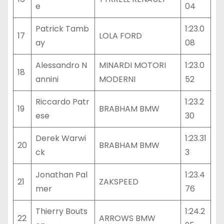
e
04
Patrick Tamb
1:23.0
17
LOLA FORD
ay
08
Alessandro N
MINARDI MOTORI
1:23.0
18
annini
MODERNI
52
Riccardo Patr
1:23.2
19
BRABHAM BMW
ese
30
Derek Warwi
1:23.31
20
BRABHAM BMW
ck
3
Jonathan Pal
1:23.4
21
ZAKSPEED
mer
76
Thierry Bouts
1:24.2
22
ARROWS BMW