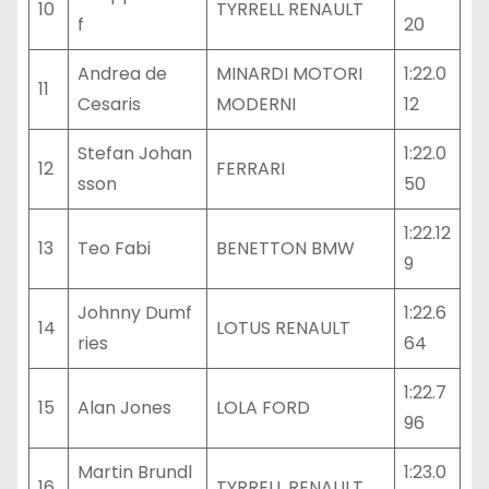
10
TYRRELL RENAULT
f
20
Andrea de
MINARDI MOTORI
1:22.0
11
Cesaris
MODERNI
12
Stefan Johan
1:22.0
12
FERRARI
sson
50
1:22.12
13
Teo Fabi
BENETTON BMW
9
Johnny Dumf
1:22.6
14
LOTUS RENAULT
ries
64
1:22.7
15
Alan Jones
LOLA FORD
96
Martin Brundl
1:23.0
16
TYRRELL RENAULT