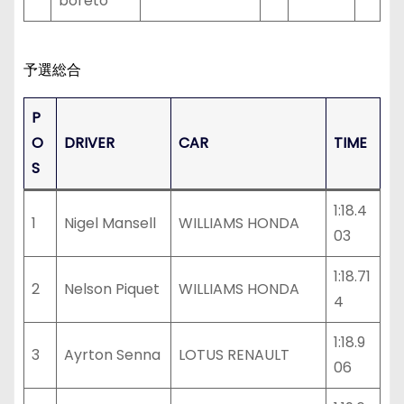
boreto
予選総合
P
O
DRIVER
CAR
TIME
S
1:18.4
1
Nigel Mansell
WILLIAMS HONDA
03
1:18.71
2
Nelson Piquet
WILLIAMS HONDA
4
1:18.9
3
Ayrton Senna
LOTUS RENAULT
06