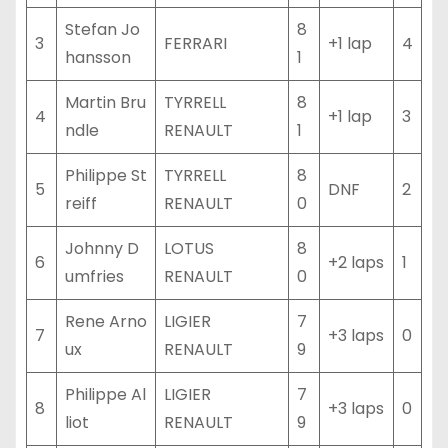
Stefan Jo
8
3
FERRARI
+1 lap
4
hansson
1
Martin Bru
TYRRELL
8
4
+1 lap
3
ndle
RENAULT
1
Philippe St
TYRRELL
8
5
DNF
2
reiff
RENAULT
0
Johnny D
LOTUS
8
6
+2 laps
1
umfries
RENAULT
0
Rene Arno
LIGIER
7
7
+3 laps
0
ux
RENAULT
9
Philippe Al
LIGIER
7
8
+3 laps
0
liot
RENAULT
9