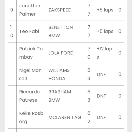
Jonathan
7
9
ZAKSPEED
+5 laps
0
Palmer
7
1
BENETTON
7
Teo Fabi
+5 laps
0
0
BMW
7
Patrick Ta
7
+12 lap
LOLA FORD
0
mbay
0
s
Nigel Man
WILLIAMS
6
DNF
0
sell
HONDA
3
Riccardo
BRABHAM
6
DNF
0
Patrese
BMW
3
Keke Rosb
6
MCLAREN TAG
DNF
0
erg
2