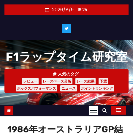
コ
2026/8/9
16:25
ン
テ
ン
ツ
へ
F1ラップタイム研究室
ス
キ
ッ
人気のタグ
プ
レビュー
レースペース分析
レース結果
予選
ボックスパフォーマンス
ニュース
ポイントランキング
1986年オーストラリアGP結