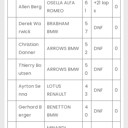
OSELLA ALFA
6
+21 lap
Allen Berg
0
ROMEO
1
s
Derek Wa
BRABHAM
5
DNF
0
rwick
BMW
7
Christian
5
ARROWS BMW
DNF
0
Danner
2
Thierry Bo
5
ARROWS BMW
DNF
0
utsen
0
Ayrton Se
LOTUS
4
DNF
0
nna
RENAULT
3
Gerhard B
BENETTON
4
DNF
0
erger
BMW
0
MINARDI