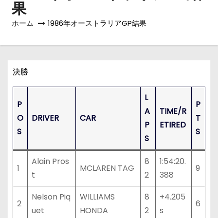
果
ホーム
1986年オーストラリアGP結果
決勝
L
P
P
A
TIME/R
O
DRIVER
CAR
T
P
ETIRED
S
S
S
Alain Pros
8
1:54:20.
1
MCLAREN TAG
9
t
2
388
Nelson Piq
WILLIAMS
8
+4.205
2
6
uet
HONDA
2
s