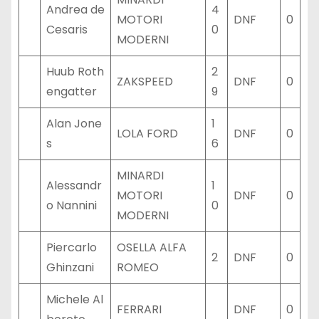
Andrea de
4
MOTORI
DNF
0
Cesaris
0
MODERNI
Huub Roth
2
ZAKSPEED
DNF
0
engatter
9
Alan Jone
1
LOLA FORD
DNF
0
s
6
MINARDI
Alessandr
1
MOTORI
DNF
0
o Nannini
0
MODERNI
Piercarlo
OSELLA ALFA
2
DNF
0
Ghinzani
ROMEO
Michele Al
FERRARI
DNF
0