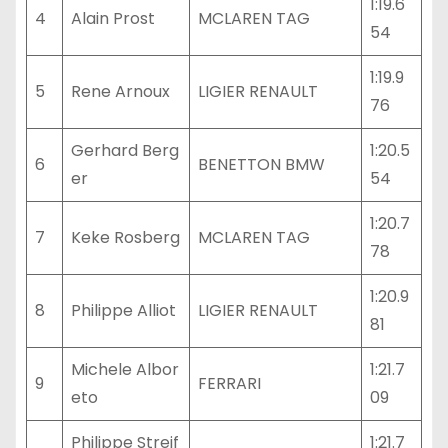
1:19.6
4
Alain Prost
MCLAREN TAG
54
1:19.9
5
Rene Arnoux
LIGIER RENAULT
76
Gerhard Berg
1:20.5
6
BENETTON BMW
er
54
1:20.7
7
Keke Rosberg
MCLAREN TAG
78
1:20.9
8
Philippe Alliot
LIGIER RENAULT
81
Michele Albor
1:21.7
9
FERRARI
eto
09
Philippe Streif
1:21.7