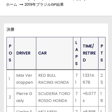
ホーム
2019年ブラジルGP結果
決勝
L
P
TIME/
P
A
O
DRIVER
CAR
RETIRE
T
P
S
D
S
S
Max Ver
RED BULL
7
1:33:14.
2
1
stappen
RACING HONDA
1
678
5
Pierre G
SCUDERIA TORO
7
+6.077
1
2
asly
ROSSO HONDA
1
s
8
Carlos S
MCLAREN
7
+8.896
1