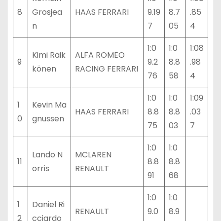
8
Grosjea
HAAS FERRARI
9.19
8.7
.85
n
7
05
4
1:0
1:0
1:08
Kimi Räik
ALFA ROMEO
9
9.2
8.8
.98
könen
RACING FERRARI
76
58
4
1:0
1:0
1:09
1
Kevin Ma
HAAS FERRARI
8.8
8.8
.03
0
gnussen
75
03
7
1:0
1:0
Lando N
MCLAREN
11
8.8
8.8
orris
RENAULT
91
68
1:0
1:0
1
Daniel Ri
RENAULT
9.0
8.9
2
cciardo