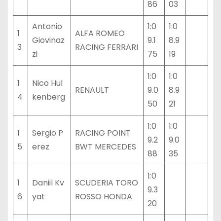
86
03
Antonio
1:0
1:0
1
ALFA ROMEO
Giovinaz
9.1
8.9
3
RACING FERRARI
zi
75
19
1:0
1:0
1
Nico Hul
RENAULT
9.0
8.9
4
kenberg
50
21
1:0
1:0
1
Sergio P
RACING POINT
9.2
9.0
5
erez
BWT MERCEDES
88
35
1:0
1
Daniil Kv
SCUDERIA TORO
9.3
6
yat
ROSSO HONDA
20