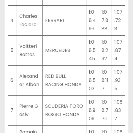
1:0
1:0
1:07
Charles
4
FERRARI
8.4
7.8
.72
Leclerc
96
88
8
1:0
1:0
1:07
Valtteri
5
MERCEDES
8.5
8.2
.87
Bottas
45
32
4
1:0
1:0
1:07
Alexand
RED BULL
6
8.5
8.11
.93
er Albon
RACING HONDA
03
7
5
1:0
1:0
1:08
Pierre G
SCUDERIA TORO
7
8.9
8.7
.83
asly
ROSSO HONDA
09
70
7
Romain
1:0
1:0
1:08