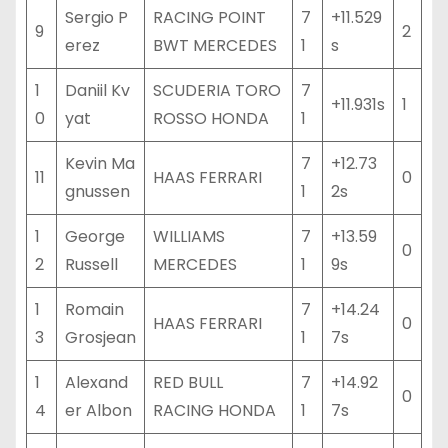
Sergio P
RACING POINT
7
+11.529
9
2
erez
BWT MERCEDES
1
s
1
Daniil Kv
SCUDERIA TORO
7
+11.931s
1
0
yat
ROSSO HONDA
1
Kevin Ma
7
+12.73
11
HAAS FERRARI
0
gnussen
1
2s
1
George
WILLIAMS
7
+13.59
0
2
Russell
MERCEDES
1
9s
1
Romain
7
+14.24
HAAS FERRARI
0
3
Grosjean
1
7s
1
Alexand
RED BULL
7
+14.92
0
4
er Albon
RACING HONDA
1
7s