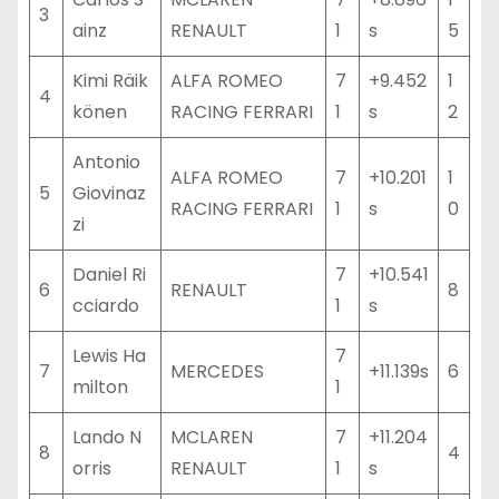
3
ainz
RENAULT
1
s
5
Kimi Räik
ALFA ROMEO
7
+9.452
1
4
könen
RACING FERRARI
1
s
2
Antonio
ALFA ROMEO
7
+10.201
1
5
Giovinaz
RACING FERRARI
1
s
0
zi
Daniel Ri
7
+10.541
6
RENAULT
8
cciardo
1
s
Lewis Ha
7
7
MERCEDES
+11.139s
6
milton
1
Lando N
MCLAREN
7
+11.204
8
4
orris
RENAULT
1
s