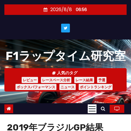
コ
2026/8/8
06:56
ン
テ
ン
ツ
へ
F1ラップタイム研究室
ス
キ
ッ
人気のタグ
プ
レビュー
レースペース分析
レース結果
予選
ボックスパフォーマンス
ニュース
ポイントランキング
2019年ブラジルGP結果