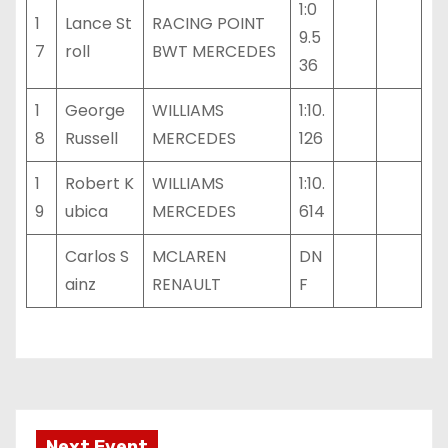
1:0
1
Lance St
RACING POINT
9.5
7
roll
BWT MERCEDES
36
1
George
WILLIAMS
1:10.
8
Russell
MERCEDES
126
1
Robert K
WILLIAMS
1:10.
9
ubica
MERCEDES
614
Carlos S
MCLAREN
DN
ainz
RENAULT
F
Next Event