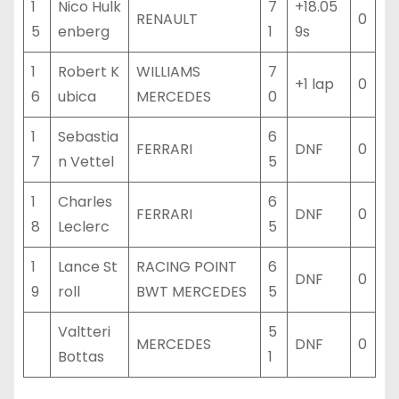
1
Nico Hulk
7
+18.05
RENAULT
0
5
enberg
1
9s
1
Robert K
WILLIAMS
7
+1 lap
0
6
ubica
MERCEDES
0
1
Sebastia
6
FERRARI
DNF
0
7
n Vettel
5
1
Charles
6
FERRARI
DNF
0
8
Leclerc
5
1
Lance St
RACING POINT
6
DNF
0
9
roll
BWT MERCEDES
5
Valtteri
5
MERCEDES
DNF
0
Bottas
1