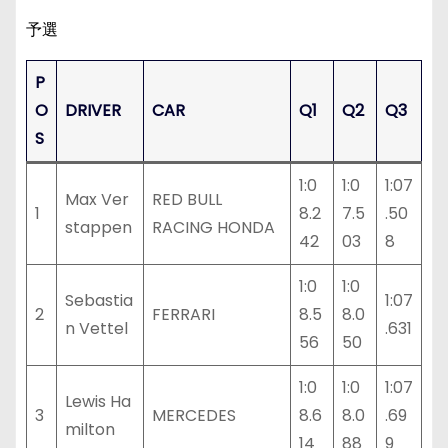
予選
P
O
DRIVER
CAR
Q1
Q2
Q3
S
1:0
1:0
1:07
Max Ver
RED BULL
1
8.2
7.5
.50
stappen
RACING HONDA
42
03
8
1:0
1:0
Sebastia
1:07
2
FERRARI
8.5
8.0
n Vettel
.631
56
50
1:0
1:0
1:07
Lewis Ha
3
MERCEDES
8.6
8.0
.69
milton
14
88
9