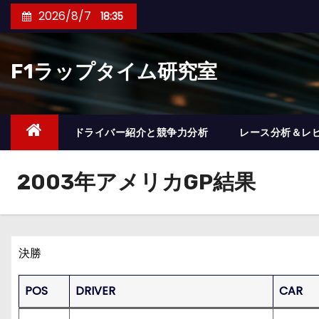
コ
2026/8/7
18:35
ン
テ
F1ラップタイム研究室
ン
ツ
へ
ス
ドライバー紹介と競争力分析
レース分析＆レ
キ
ッ
2003年アメリカGP結果
プ
決勝
POS
DRIVER
CAR