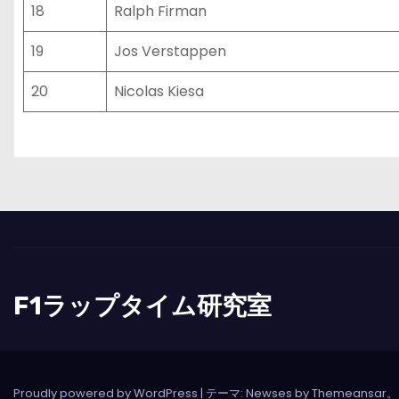
18
Ralph Firman
19
Jos Verstappen
20
Nicolas Kiesa
F1ラップタイム研究室
Proudly powered by WordPress
|
テーマ: Newses by
Themeansar
。