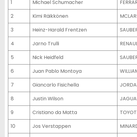
1
Michael Schumacher
FERRAR
2
Kimi Räikkönen
MCLAR
3
Heinz-Harald Frentzen
SAUBE
4
Jarno Trulli
RENAU
5
Nick Heidfeld
SAUBE
6
Juan Pablo Montoya
WILLI
7
Giancarlo Fisichella
JORDA
8
Justin Wilson
JAGUA
9
Cristiano da Matta
TOYOT
10
Jos Verstappen
MINAR