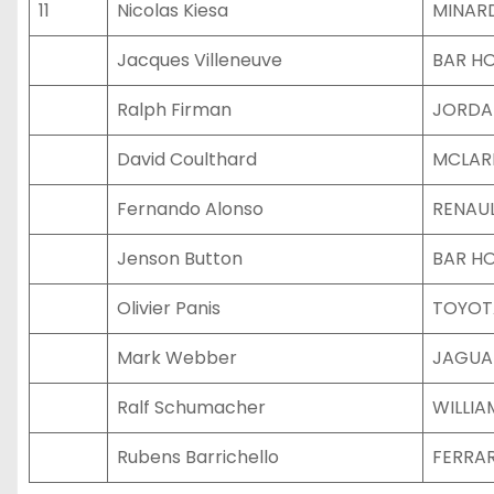
11
Nicolas Kiesa
MINAR
Jacques Villeneuve
BAR H
Ralph Firman
JORDA
David Coulthard
MCLAR
Fernando Alonso
RENAU
Jenson Button
BAR H
Olivier Panis
TOYOT
Mark Webber
JAGUA
Ralf Schumacher
WILLI
Rubens Barrichello
FERRAR