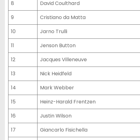
8
David Coulthard
9
Cristiano da Matta
10
Jarno Trulli
11
Jenson Button
12
Jacques Villeneuve
13
Nick Heidfeld
14
Mark Webber
15
Heinz-Harald Frentzen
16
Justin Wilson
17
Giancarlo Fisichella