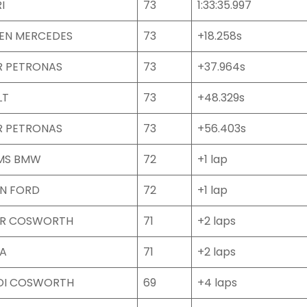
I
73
1:33:35.997
EN MERCEDES
73
+18.258s
R PETRONAS
73
+37.964s
LT
73
+48.329s
R PETRONAS
73
+56.403s
AMS BMW
72
+1 lap
N FORD
72
+1 lap
R COSWORTH
71
+2 laps
A
71
+2 laps
DI COSWORTH
69
+4 laps