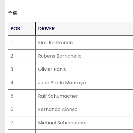
予選
POS
DRIVER
1
Kimi Räikkönen
2
Rubens Barrichello
3
Olivier Panis
4
Juan Pablo Montoya
5
Ralf Schumacher
6
Fernando Alonso
7
Michael Schumacher