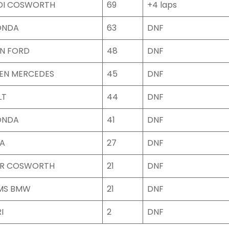
DI COSWORTH
69
+4 laps
ONDA
63
DNF
N FORD
48
DNF
EN MERCEDES
45
DNF
LT
44
DNF
ONDA
41
DNF
A
27
DNF
R COSWORTH
21
DNF
AMS BMW
21
DNF
I
2
DNF