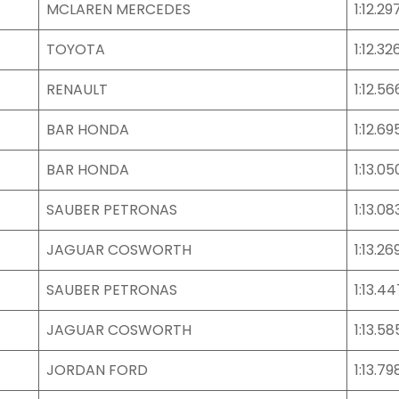
MCLAREN MERCEDES
1:12.29
TOYOTA
1:12.32
RENAULT
1:12.56
BAR HONDA
1:12.69
BAR HONDA
1:13.05
SAUBER PETRONAS
1:13.08
JAGUAR COSWORTH
1:13.26
SAUBER PETRONAS
1:13.44
JAGUAR COSWORTH
1:13.58
JORDAN FORD
1:13.79