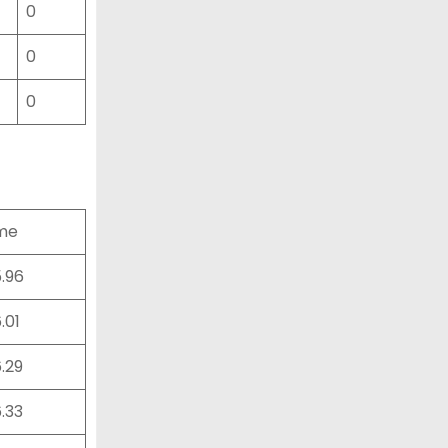
0
0
0
me
5.96
6.01
6.29
6.33