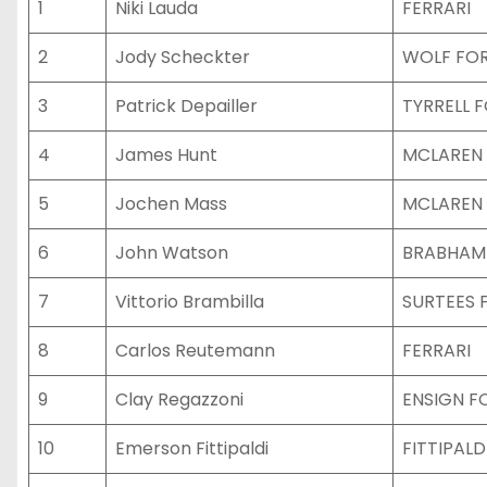
1
Niki Lauda
FERRARI
2
Jody Scheckter
WOLF FO
3
Patrick Depailler
TYRRELL 
4
James Hunt
MCLAREN
5
Jochen Mass
MCLAREN
6
John Watson
BRABHAM
7
Vittorio Brambilla
SURTEES 
8
Carlos Reutemann
FERRARI
9
Clay Regazzoni
ENSIGN F
10
Emerson Fittipaldi
FITTIPALD