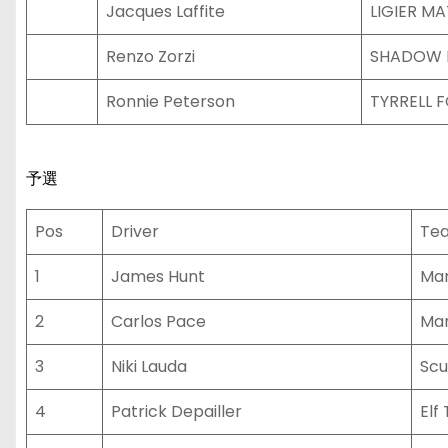
Jacques Laffite
LIGIER M
Renzo Zorzi
SHADOW 
Ronnie Peterson
TYRRELL 
予選
Pos
Driver
Te
1
James Hunt
Mar
2
Carlos Pace
Mar
3
Niki Lauda
Scu
4
Patrick Depailler
Elf