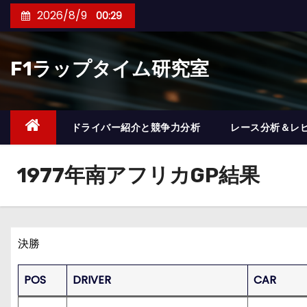
コ
2026/8/9
00:29
ン
テ
F1ラップタイム研究室
ン
ツ
へ
ス
ドライバー紹介と競争力分析
レース分析＆レ
キ
ッ
1977年南アフリカGP結果
プ
決勝
POS
DRIVER
CAR