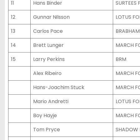
11
Hans Binder
SURTEES 
12
Gunnar Nilsson
LOTUS F
13
Carlos Pace
BRABHAM
14
Brett Lunger
MARCH F
15
Larry Perkins
BRM
Alex Ribeiro
MARCH F
Hans-Joachim Stuck
MARCH F
Mario Andretti
LOTUS F
Boy Hayje
MARCH F
Tom Pryce
SHADOW 