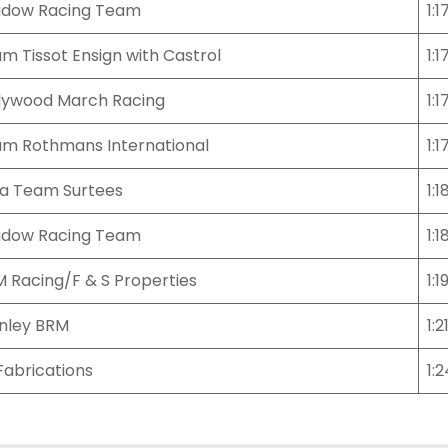
adow Racing Team
1:17
m Tissot Ensign with Castrol
1:1
lywood March Racing
1:1
m Rothmans International
1:1
a Team Surtees
1:1
adow Racing Team
1:1
 Racing/F & S Properties
1:1
nley BRM
1:2
Fabrications
1: