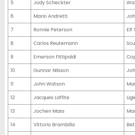
5
Jody Scheckter
Wal
6
Mario Andretti
Joh
7
Ronnie Peterson
Elf
8
Carlos Reutemann
Scu
9
Emerson Fittipaldi
Cop
10
Gunnar Nilsson
Joh
11
John Watson
Mar
12
Jacques Laffite
Lig
13
Jochen Mass
Mar
14
Vittorio Brambilla
Bet