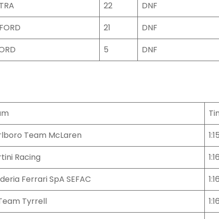
ATRA
22
DNF
FORD
21
DNF
FORD
5
DNF
am
Ti
lboro Team McLaren
1:1
tini Racing
1:1
deria Ferrari SpA SEFAC
1:1
 Team Tyrrell
1:1