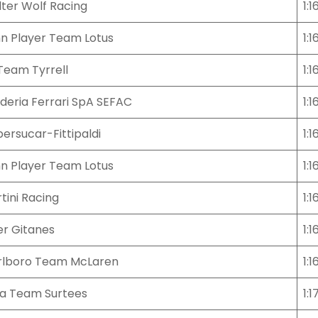
ter Wolf Racing
1:1
n Player Team Lotus
1:1
 Team Tyrrell
1:1
deria Ferrari SpA SEFAC
1:1
ersucar-Fittipaldi
1:1
n Player Team Lotus
1:1
tini Racing
1:1
ier Gitanes
1:1
lboro Team McLaren
1:1
a Team Surtees
1:1