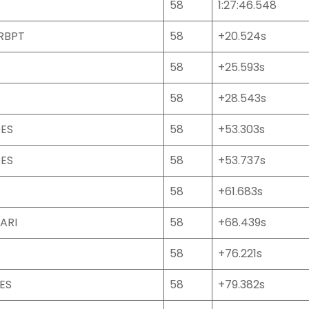
58
1:27:46.548
 RBPT
58
+20.524s
58
+25.593s
58
+28.543s
ES
58
+53.303s
ES
58
+53.737s
58
+61.683s
ARI
58
+68.439s
58
+76.221s
ES
58
+79.382s