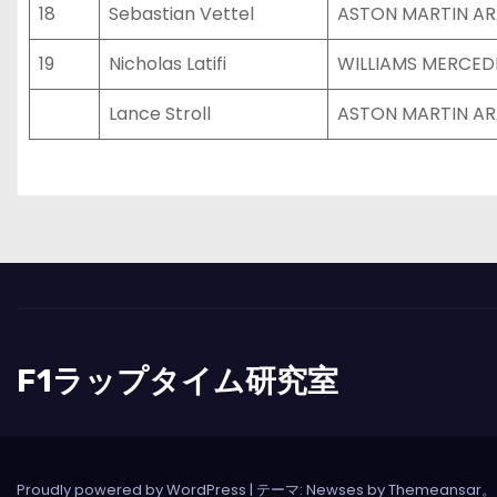
18
Sebastian Vettel
ASTON MARTIN A
19
Nicholas Latifi
WILLIAMS MERCED
Lance Stroll
ASTON MARTIN A
F1ラップタイム研究室
Proudly powered by WordPress
|
テーマ: Newses by
Themeansar
。