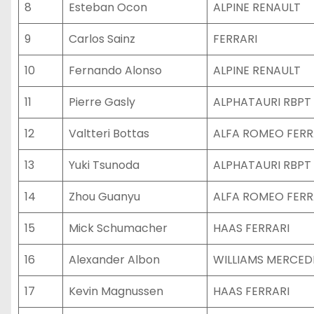
8
Esteban Ocon
ALPINE RENAULT
9
Carlos Sainz
FERRARI
10
Fernando Alonso
ALPINE RENAULT
11
Pierre Gasly
ALPHATAURI RBPT
12
Valtteri Bottas
ALFA ROMEO FERR
13
Yuki Tsunoda
ALPHATAURI RBPT
14
Zhou Guanyu
ALFA ROMEO FERR
15
Mick Schumacher
HAAS FERRARI
16
Alexander Albon
WILLIAMS MERCED
17
Kevin Magnussen
HAAS FERRARI