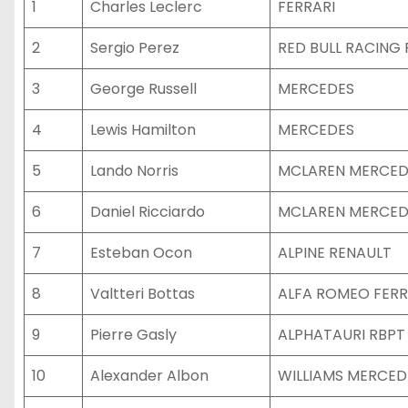
1
Charles Leclerc
FERRARI
2
Sergio Perez
RED BULL RACING
3
George Russell
MERCEDES
4
Lewis Hamilton
MERCEDES
5
Lando Norris
MCLAREN MERCED
6
Daniel Ricciardo
MCLAREN MERCED
7
Esteban Ocon
ALPINE RENAULT
8
Valtteri Bottas
ALFA ROMEO FERR
9
Pierre Gasly
ALPHATAURI RBPT
10
Alexander Albon
WILLIAMS MERCED