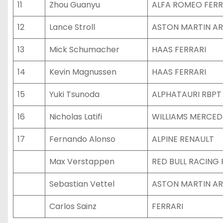
11
Zhou Guanyu
ALFA ROMEO FERR
12
Lance Stroll
ASTON MARTIN A
13
Mick Schumacher
HAAS FERRARI
14
Kevin Magnussen
HAAS FERRARI
15
Yuki Tsunoda
ALPHATAURI RBPT
16
Nicholas Latifi
WILLIAMS MERCED
17
Fernando Alonso
ALPINE RENAULT
Max Verstappen
RED BULL RACING
Sebastian Vettel
ASTON MARTIN A
Carlos Sainz
FERRARI