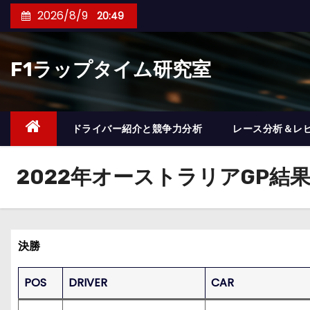
コ
2026/8/9
20:49
ン
テ
F1ラップタイム研究室
ン
ツ
へ
ス
ドライバー紹介と競争力分析
レース分析＆レ
キ
ッ
2022年オーストラリアGP結
プ
決勝
POS
DRIVER
CAR