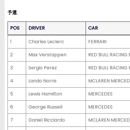
予選
POS
DRIVER
CAR
1
Charles Leclerc
FERRARI
2
Max Verstappen
RED BULL RACING 
3
Sergio Perez
RED BULL RACING 
4
Lando Norris
MCLAREN MERCED
5
Lewis Hamilton
MERCEDES
6
George Russell
MERCEDES
7
Daniel Ricciardo
MCLAREN MERCED