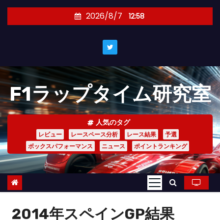
コ
2026/8/7
12:58
ン
テ
ン
ツ
へ
F1ラップタイム研究室
ス
キ
ッ
人気のタグ
プ
レビュー
レースペース分析
レース結果
予選
ボックスパフォーマンス
ニュース
ポイントランキング
2014年スペインGP結果