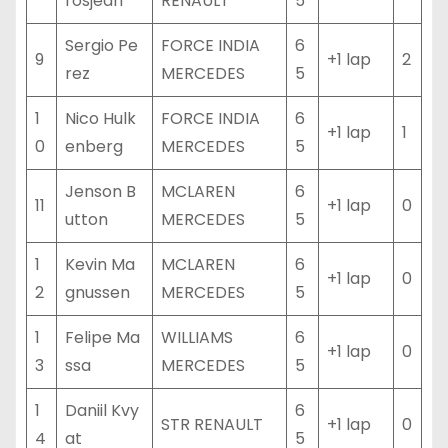
rosjean
RENAULT
5
Sergio Pe
FORCE INDIA
6
9
+1 lap
2
rez
MERCEDES
5
1
Nico Hulk
FORCE INDIA
6
+1 lap
1
0
enberg
MERCEDES
5
Jenson B
MCLAREN
6
11
+1 lap
0
utton
MERCEDES
5
1
Kevin Ma
MCLAREN
6
+1 lap
0
2
gnussen
MERCEDES
5
1
Felipe Ma
WILLIAMS
6
+1 lap
0
3
ssa
MERCEDES
5
1
Daniil Kvy
6
STR RENAULT
+1 lap
0
4
at
5