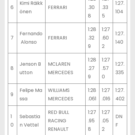
Kimi Räikk
1:27.
6
FERRARI
.30
.33
önen
104
8
5
1:28
1:27
Fernando
1:27.
7
FERRARI
.32
.60
Alonso
140
9
2
1:28
1:27
Jenson B
MCLAREN
1:27.
8
.27
.57
utton
MERCEDES
335
9
0
Felipe Ma
WILLIAMS
1:28
1:27
1:27.
9
ssa
MERCEDES
.061
.016
402
RED BULL
1:27
1:27
1
Sebastia
DN
RACING
.95
.05
0
n Vettel
F
RENAULT
8
2