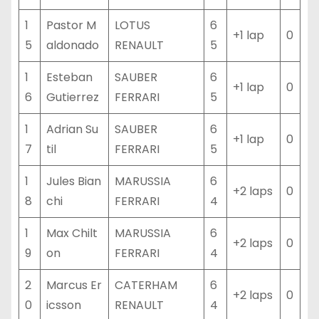
1
Pastor M
LOTUS
6
+1 lap
0
5
aldonado
RENAULT
5
1
Esteban
SAUBER
6
+1 lap
0
6
Gutierrez
FERRARI
5
1
Adrian Su
SAUBER
6
+1 lap
0
7
til
FERRARI
5
1
Jules Bian
MARUSSIA
6
+2 laps
0
8
chi
FERRARI
4
1
Max Chilt
MARUSSIA
6
+2 laps
0
9
on
FERRARI
4
2
Marcus Er
CATERHAM
6
+2 laps
0
0
icsson
RENAULT
4