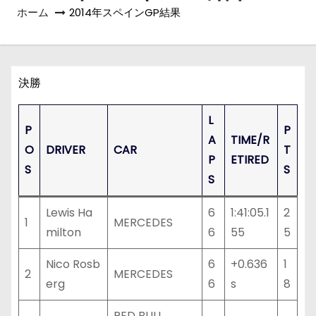
ホーム
2014年スペインGP結果
決勝
L
P
P
A
TIME/R
O
DRIVER
CAR
T
P
ETIRED
S
S
S
Lewis Ha
6
1:41:05.1
2
1
MERCEDES
milton
6
55
5
Nico Rosb
6
+0.636
1
2
MERCEDES
erg
6
s
8
RED BULL