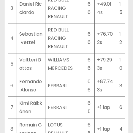
Daniel Ric
6
+49.01
1
3
RACING
ciardo
6
4s
5
RENAULT
RED BULL
Sebastian
6
+76.70
1
4
RACING
Vettel
6
2s
2
RENAULT
Valtteri B
WILLIAMS
6
+79.29
1
5
ottas
MERCEDES
6
3s
0
Fernando
6
+87.74
6
FERRARI
8
Alonso
6
3s
Kimi Räikk
6
7
FERRARI
+1 lap
6
önen
5
Romain G
LOTUS
6
8
+1 lap
4