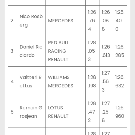
1:26
1:26
1:25.
Nico Rosb
2
MERCEDES
.76
.08
40
erg
4
8
0
RED BULL
1:28
Daniel Ric
1:26
1:26.
3
RACING
.05
ciardo
.613
285
RENAULT
3
1:27
Valtteri B
WILLIAMS
1:28
1:26.
4
.56
ottas
MERCEDES
.198
632
3
1:28
1:27
Romain G
LOTUS
1:26.
5
.47
.25
rosjean
RENAULT
960
2
8
1:28
1:27