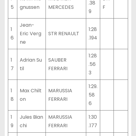
.38
5
gnussen
MERCEDES
F
9
Jean-
1
1:28
Eric Verg
STR RENAULT
6
.194
ne
1:28
1
Adrian Su
SAUBER
.56
7
til
FERRARI
3
1:29.
1
Max Chilt
MARUSSIA
58
8
on
FERRARI
6
1
Jules Bian
MARUSSIA
1:30
9
chi
FERRARI
.177