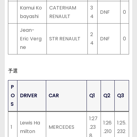
Kamui Ko
CATERHAM
3
DNF
0
bayashi
RENAULT
4
Jean-
2
Eric Verg
STR RENAULT
DNF
0
4
ne
予選
P
O
DRIVER
CAR
Q1
Q2
Q3
S
1:27
Lewis Ha
1:26
1:25.
1
MERCEDES
.23
milton
.210
232
8