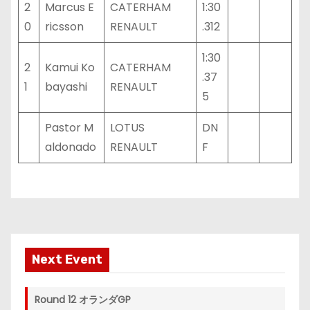
2
Marcus E
CATERHAM
1:30
0
ricsson
RENAULT
.312
1:30
2
Kamui Ko
CATERHAM
.37
1
bayashi
RENAULT
5
Pastor M
LOTUS
DN
aldonado
RENAULT
F
Next Event
Round 12 オランダGP