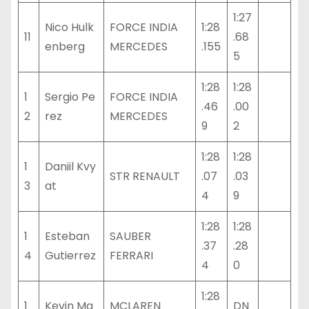
1:27
Nico Hulk
FORCE INDIA
1:28
11
.68
enberg
MERCEDES
.155
5
1:28
1:28
1
Sergio Pe
FORCE INDIA
.46
.00
2
rez
MERCEDES
9
2
1:28
1:28
1
Daniil Kvy
STR RENAULT
.07
.03
3
at
4
9
1:28
1:28
1
Esteban
SAUBER
.37
.28
4
Gutierrez
FERRARI
4
0
1:28
1
Kevin Ma
MCLAREN
DN