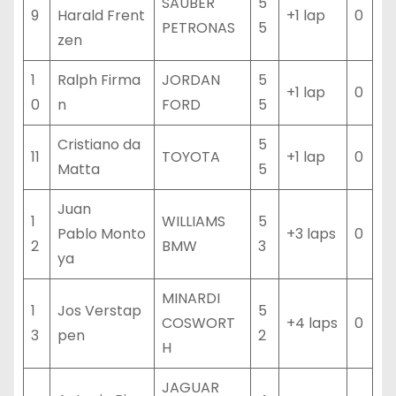
SAUBER
5
9
Harald Frent
+1 lap
0
PETRONAS
5
zen
1
Ralph Firma
JORDAN
5
+1 lap
0
0
n
FORD
5
Cristiano da
5
11
TOYOTA
+1 lap
0
Matta
5
Juan
1
WILLIAMS
5
Pablo Monto
+3 laps
0
2
BMW
3
ya
MINARDI
1
Jos Verstap
5
COSWORT
+4 laps
0
3
pen
2
H
JAGUAR