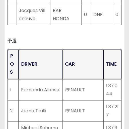
Jacques Vill
BAR
0
DNF
0
eneuve
HONDA
予選
P
O
DRIVER
CAR
TIME
S
1:37.0
1
Fernando Alonso
RENAULT
44
1:37.21
2
Jarno Trulli
RENAULT
7
Michael Schuma
1:37.3