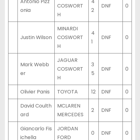
Antonio Pizz
4
COSWORT
DNF
0
onia
2
H
MINARDI
4
Justin Wilson
COSWORT
DNF
0
1
H
JAGUAR
Mark Webb
3
COSWORT
DNF
0
er
5
H
Olivier Panis
TOYOTA
12
DNF
0
David Coulth
MCLAREN
2
DNF
0
ard
MERCEDES
Giancarlo Fis
JORDAN
0
DNF
0
ichella
FORD