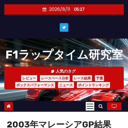
コ
2026/8/11
05:27
ン
テ
ン
ツ
へ
F1ラップタイム研究室
ス
キ
ッ
人気のタグ
プ
レビュー
レースペース分析
レース結果
予選
ボックスパフォーマンス
ニュース
ポイントランキング
2003年マレーシアGP結果