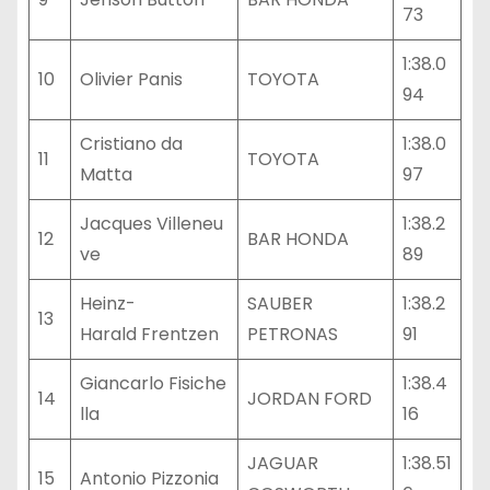
73
1:38.0
10
Olivier Panis
TOYOTA
94
Cristiano da
1:38.0
11
TOYOTA
Matta
97
Jacques Villeneu
1:38.2
12
BAR HONDA
ve
89
Heinz-
SAUBER
1:38.2
13
Harald Frentzen
PETRONAS
91
Giancarlo Fisiche
1:38.4
14
JORDAN FORD
lla
16
JAGUAR
1:38.51
15
Antonio Pizzonia