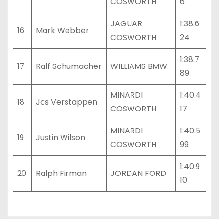
COSWORTH
6
JAGUAR
1:38.6
16
Mark Webber
COSWORTH
24
1:38.7
17
Ralf Schumacher
WILLIAMS BMW
89
MINARDI
1:40.4
18
Jos Verstappen
COSWORTH
17
MINARDI
1:40.5
19
Justin Wilson
COSWORTH
99
1:40.9
20
Ralph Firman
JORDAN FORD
10