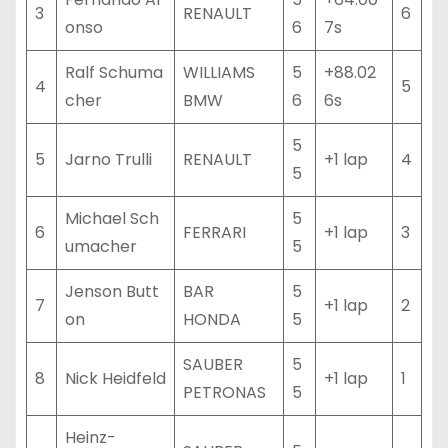
3
RENAULT
6
onso
6
7s
Ralf Schuma
WILLIAMS
5
+88.02
4
5
cher
BMW
6
6s
5
5
Jarno Trulli
RENAULT
+1 lap
4
5
Michael Sch
5
6
FERRARI
+1 lap
3
umacher
5
Jenson Butt
BAR
5
7
+1 lap
2
on
HONDA
5
SAUBER
5
8
Nick Heidfeld
+1 lap
1
PETRONAS
5
Heinz-