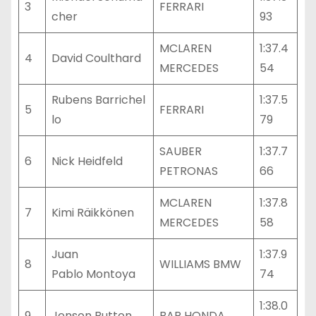
3
FERRARI
cher
93
MCLAREN
1:37.4
4
David Coulthard
MERCEDES
54
Rubens Barrichel
1:37.5
5
FERRARI
lo
79
SAUBER
1:37.7
6
Nick Heidfeld
PETRONAS
66
MCLAREN
1:37.8
7
Kimi Räikkönen
MERCEDES
58
Juan
1:37.9
8
WILLIAMS BMW
Pablo Montoya
74
1:38.0
9
Jenson Button
BAR HONDA