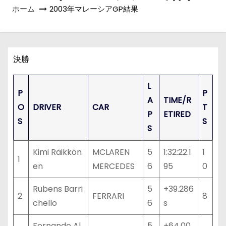
ホーム
2003年マレーシアGP結果
決勝
L
P
P
A
TIME/R
O
DRIVER
CAR
T
P
ETIRED
S
S
S
Kimi Räikkön
MCLAREN
5
1:32:22.1
1
1
en
MERCEDES
6
95
0
Rubens Barri
5
+39.286
2
FERRARI
8
chello
6
s
Fernando Al
5
+64.00