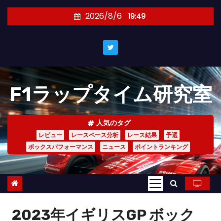
コ
2026/8/6
19:49
ン
テ
ン
ツ
へ
F1ラップタイム研究室
ス
キ
ッ
人気のタグ
プ
レビュー
レースペース分析
レース結果
予選
ボックスパフォーマンス
ニュース
ポイントランキング
2023年イギリスGP ボック