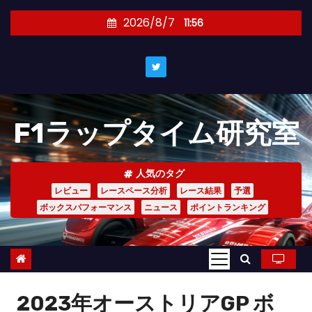
コ
2026/8/7
11:56
ン
テ
ン
ツ
へ
F1ラップタイム研究室
ス
キ
ッ
人気のタグ
プ
レビュー
レースペース分析
レース結果
予選
ボックスパフォーマンス
ニュース
ポイントランキング
2023年オーストリアGP ボ