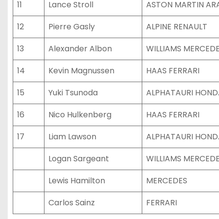
11
Lance Stroll
ASTON MARTIN A
12
Pierre Gasly
ALPINE RENAULT
13
Alexander Albon
WILLIAMS MERCED
14
Kevin Magnussen
HAAS FERRARI
15
Yuki Tsunoda
ALPHATAURI HOND
16
Nico Hulkenberg
HAAS FERRARI
17
Liam Lawson
ALPHATAURI HOND
Logan Sargeant
WILLIAMS MERCED
Lewis Hamilton
MERCEDES
Carlos Sainz
FERRARI