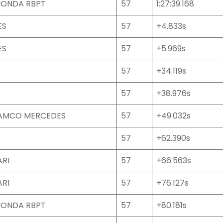
HONDA RBPT
57
1:27:39.168
ES
57
+4.833s
ES
57
+5.969s
57
+34.119s
57
+38.976s
RAMCO MERCEDES
57
+49.032s
57
+62.390s
ARI
57
+66.563s
ARI
57
+76.127s
HONDA RBPT
57
+80.181s