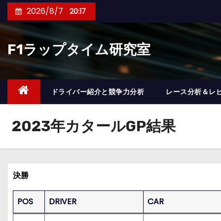
コ
2026/8/7
20:17
ン
テ
F1ラップタイム研究室
ン
ツ
へ
ス
ドライバー紹介と競争力分析
レース分析＆レ
キ
ッ
2023年カタールGP結果
プ
決勝
POS
DRIVER
CAR