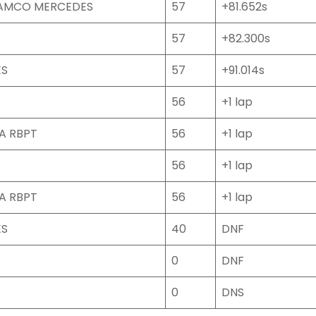
RAMCO MERCEDES
57
+81.652s
57
+82.300s
ES
57
+91.014s
56
+1 lap
A RBPT
56
+1 lap
56
+1 lap
A RBPT
56
+1 lap
ES
40
DNF
0
DNF
0
DNS