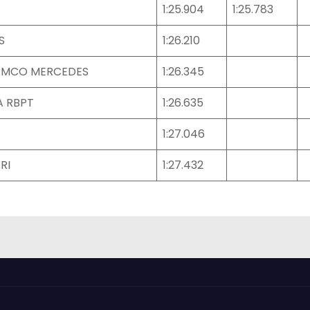
1:25.904
1:25.783
S
1:26.210
AMCO MERCEDES
1:26.345
A RBPT
1:26.635
1:27.046
RI
1:27.432