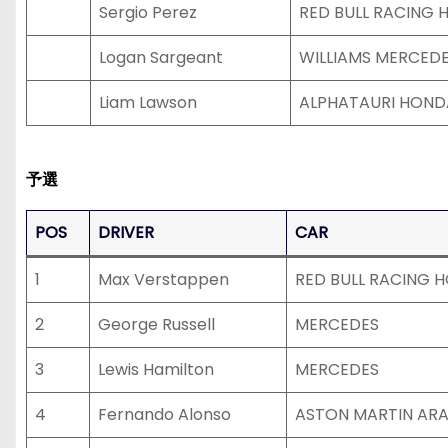
Sergio Perez
RED BULL RACING 
Logan Sargeant
WILLIAMS MERCED
Liam Lawson
ALPHATAURI HOND
予選
POS
DRIVER
CAR
1
Max Verstappen
RED BULL RACING 
2
George Russell
MERCEDES
3
Lewis Hamilton
MERCEDES
4
Fernando Alonso
ASTON MARTIN AR