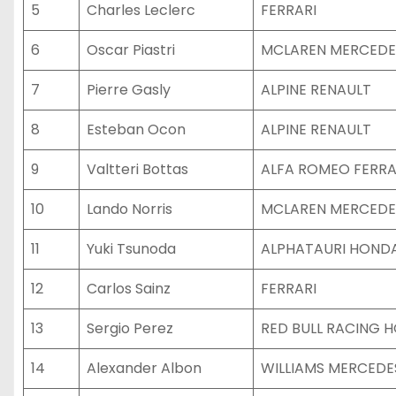
5
Charles Leclerc
FERRARI
6
Oscar Piastri
MCLAREN MERCEDE
7
Pierre Gasly
ALPINE RENAULT
8
Esteban Ocon
ALPINE RENAULT
9
Valtteri Bottas
ALFA ROMEO FERRA
10
Lando Norris
MCLAREN MERCEDE
11
Yuki Tsunoda
ALPHATAURI HOND
12
Carlos Sainz
FERRARI
13
Sergio Perez
RED BULL RACING 
14
Alexander Albon
WILLIAMS MERCEDE