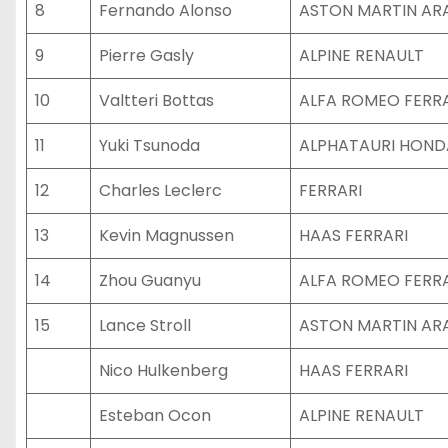
8
Fernando Alonso
ASTON MARTIN A
9
Pierre Gasly
ALPINE RENAULT
10
Valtteri Bottas
ALFA ROMEO FERR
11
Yuki Tsunoda
ALPHATAURI HOND
12
Charles Leclerc
FERRARI
13
Kevin Magnussen
HAAS FERRARI
14
Zhou Guanyu
ALFA ROMEO FERR
15
Lance Stroll
ASTON MARTIN A
Nico Hulkenberg
HAAS FERRARI
Esteban Ocon
ALPINE RENAULT