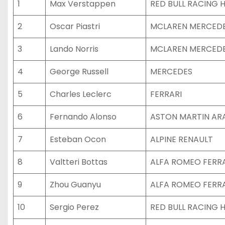
1
Max Verstappen
RED BULL RACING 
2
Oscar Piastri
MCLAREN MERCED
3
Lando Norris
MCLAREN MERCED
4
George Russell
MERCEDES
5
Charles Leclerc
FERRARI
6
Fernando Alonso
ASTON MARTIN A
7
Esteban Ocon
ALPINE RENAULT
8
Valtteri Bottas
ALFA ROMEO FERR
9
Zhou Guanyu
ALFA ROMEO FERR
10
Sergio Perez
RED BULL RACING 