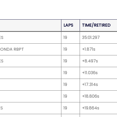
LAPS
TIME/RETIRED
ES
19
35:01.297
HONDA RBPT
19
+1.871s
ES
19
+8.497s
19
+11.036s
19
+17.314s
19
+18.806s
ES
19
+19.864s