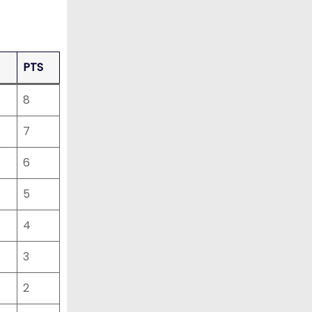
PTS
8
7
6
5
4
3
2