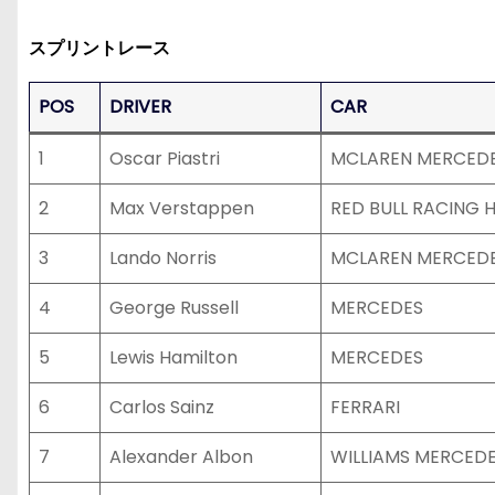
スプリントレース
POS
DRIVER
CAR
1
Oscar Piastri
MCLAREN MERCED
2
Max Verstappen
RED BULL RACING 
3
Lando Norris
MCLAREN MERCED
4
George Russell
MERCEDES
5
Lewis Hamilton
MERCEDES
6
Carlos Sainz
FERRARI
7
Alexander Albon
WILLIAMS MERCED