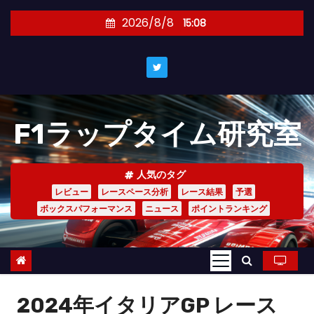
コ
2026/8/8
15:08
ン
テ
ン
ツ
へ
F1ラップタイム研究室
ス
キ
ッ
人気のタグ
プ
レビュー
レースペース分析
レース結果
予選
ボックスパフォーマンス
ニュース
ポイントランキング
2024年イタリアGP レース