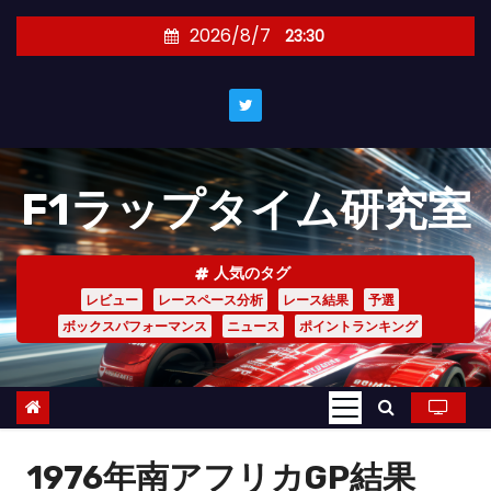
コ
2026/8/7
23:30
ン
テ
ン
ツ
へ
F1ラップタイム研究室
ス
キ
ッ
人気のタグ
プ
レビュー
レースペース分析
レース結果
予選
ボックスパフォーマンス
ニュース
ポイントランキング
1976年南アフリカGP結果