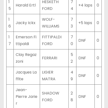
1
HESKETH
7
Harald Ertl
+4 laps
0
5
FORD
4
1
WOLF-
7
Jacky Ickx
+5 laps
0
6
WILLIAMS
3
1
Emerson Fi
FITTIPALDI
7
DNF
0
7
ttipaldi
FORD
0
Clay Regaz
5
FERRARI
DNF
0
zoni
2
Jacques La
LIGIER
4
DNF
0
ffite
MATRA
9
Jean-
SHADOW
2
Pierre Jarie
DNF
0
FORD
8
r