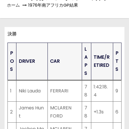
ホーム
1976年南アフリカGP結果
決勝
L
P
P
A
TIME/R
O
DRIVER
CAR
T
P
ETIRED
S
S
S
7
1:42:18.
1
Niki Lauda
FERRARI
9
8
4
James Hun
MCLAREN
7
2
+1.3s
6
t
FORD
8
Jochen Ma
MCLAREN
7