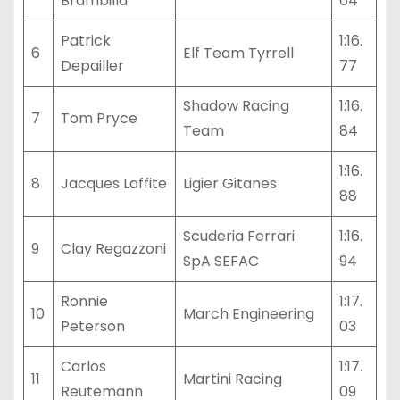
Brambilla
64
Patrick
1:16.
6
Elf Team Tyrrell
Depailler
77
Shadow Racing
1:16.
7
Tom Pryce
Team
84
1:16.
8
Jacques Laffite
Ligier Gitanes
88
Scuderia Ferrari
1:16.
9
Clay Regazzoni
SpA SEFAC
94
Ronnie
1:17.
10
March Engineering
Peterson
03
Carlos
1:17.
11
Martini Racing
Reutemann
09