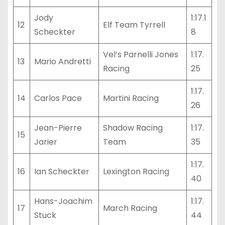
Jody
1:17.1
12
Elf Team Tyrrell
Scheckter
8
Vel’s Parnelli Jones
1:17.
13
Mario Andretti
Racing
25
1:17.
14
Carlos Pace
Martini Racing
26
Jean-Pierre
Shadow Racing
1:17.
15
Jarier
Team
35
1:17.
16
Ian Scheckter
Lexington Racing
40
Hans-Joachim
1:17.
17
March Racing
Stuck
44