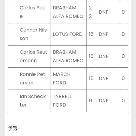
Carlos Pac
BRABHAM
2
DNF
0
e
ALFA ROMEO
2
Gunnar Nils
LOTUS FORD
18
DNF
0
son
Carlos Reut
BRABHAM
16
DNF
0
emann
ALFA ROMEO
Ronnie Pet
MARCH
15
DNF
0
erson
FORD
Ian Scheck
TYRRELL
0
DNF
0
ter
FORD
予選