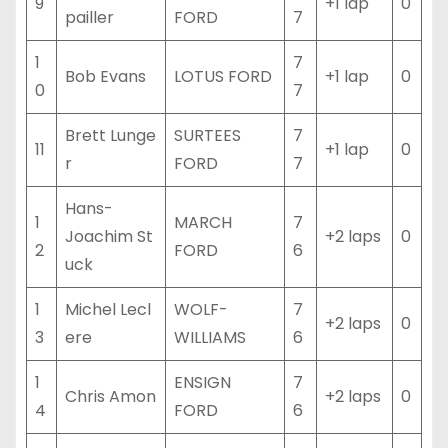
9
+1 lap
0
pailler
FORD
7
1
7
Bob Evans
LOTUS FORD
+1 lap
0
0
7
Brett Lunge
SURTEES
7
11
+1 lap
0
r
FORD
7
Hans-
1
MARCH
7
Joachim St
+2 laps
0
2
FORD
6
uck
1
Michel Lecl
WOLF-
7
+2 laps
0
3
ere
WILLIAMS
6
1
ENSIGN
7
Chris Amon
+2 laps
0
4
FORD
6