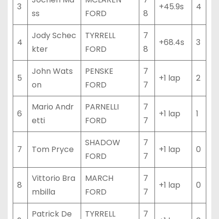
3
+45.9s
4
ss
FORD
8
Jody Schec
TYRRELL
7
4
+68.4s
3
kter
FORD
8
John Wats
PENSKE
7
5
+1 lap
2
on
FORD
7
Mario Andr
PARNELLI
7
6
+1 lap
1
etti
FORD
7
SHADOW
7
7
Tom Pryce
+1 lap
0
FORD
7
Vittorio Bra
MARCH
7
8
+1 lap
0
mbilla
FORD
7
Patrick De
TYRRELL
7