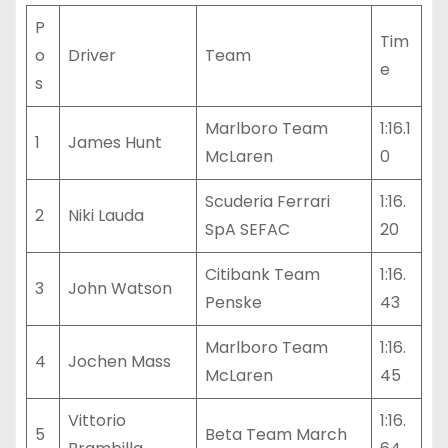
P
Tim
o
Driver
Team
e
s
Marlboro Team
1:16.1
1
James Hunt
McLaren
0
Scuderia Ferrari
1:16.
2
Niki Lauda
SpA SEFAC
20
Citibank Team
1:16.
3
John Watson
Penske
43
Marlboro Team
1:16.
4
Jochen Mass
McLaren
45
Vittorio
1:16.
5
Beta Team March