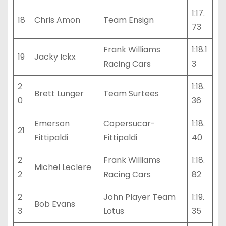
1:17.
18
Chris Amon
Team Ensign
73
Frank Williams
1:18.1
19
Jacky Ickx
Racing Cars
3
2
1:18.
Brett Lunger
Team Surtees
0
36
Emerson
Copersucar-
1:18.
21
Fittipaldi
Fittipaldi
40
2
Frank Williams
1:18.
Michel Leclere
2
Racing Cars
82
2
John Player Team
1:19.
Bob Evans
3
Lotus
35