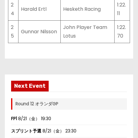
2
1:22.
Harald Ertl
Hesketh Racing
4
11
2
John Player Team
1:22.
Gunnar Nilsson
5
Lotus
70
Next Event
Round 12 オランダGP
FP1
8/21（金） 19:30
スプリント予選
8/21（金） 23:30