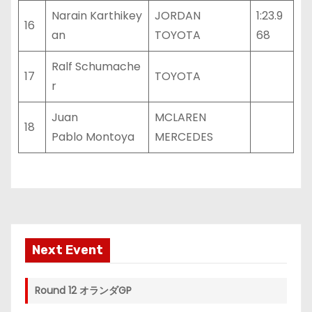
Narain Karthikey
JORDAN
1:23.9
16
an
TOYOTA
68
Ralf Schumache
17
TOYOTA
r
Juan
MCLAREN
18
Pablo Montoya
MERCEDES
Next Event
Round 12 オランダGP