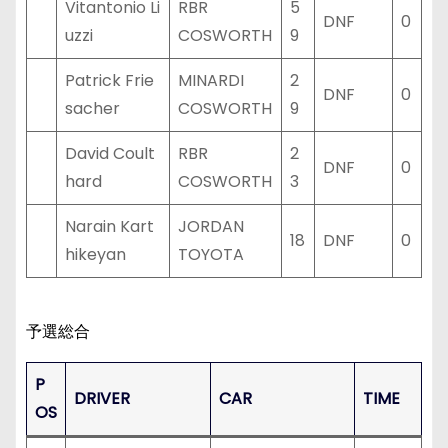
Vitantonio Li
RBR
5
DNF
0
uzzi
COSWORTH
9
Patrick Frie
MINARDI
2
DNF
0
sacher
COSWORTH
9
David Coult
RBR
2
DNF
0
hard
COSWORTH
3
Narain Kart
JORDAN
18
DNF
0
hikeyan
TOYOTA
予選総合
P
DRIVER
CAR
TIME
OS