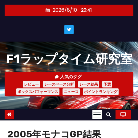
コ
2026/8/10
20:41
ン
テ
ン
ツ
へ
F1ラップタイム研究室
ス
キ
ッ
人気のタグ
プ
レビュー
レースペース分析
レース結果
予選
ボックスパフォーマンス
ニュース
ポイントランキング
2005年モナコGP結果