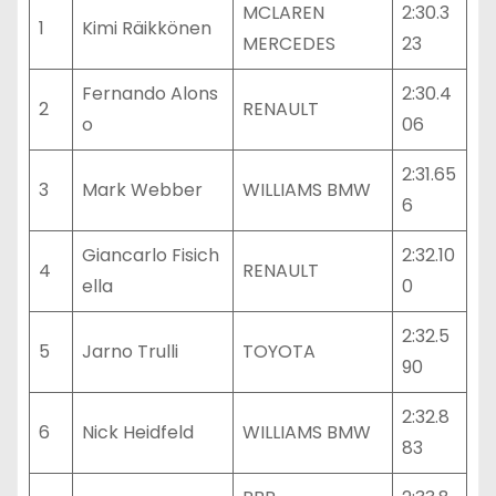
MCLAREN
2:30.3
1
Kimi Räikkönen
MERCEDES
23
Fernando Alons
2:30.4
2
RENAULT
o
06
2:31.65
3
Mark Webber
WILLIAMS BMW
6
Giancarlo Fisich
2:32.10
4
RENAULT
ella
0
2:32.5
5
Jarno Trulli
TOYOTA
90
2:32.8
6
Nick Heidfeld
WILLIAMS BMW
83