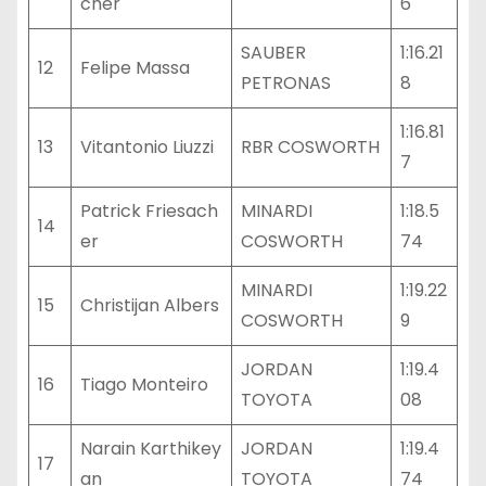
cher
6
SAUBER
1:16.21
12
Felipe Massa
PETRONAS
8
1:16.81
13
Vitantonio Liuzzi
RBR COSWORTH
7
Patrick Friesach
MINARDI
1:18.5
14
er
COSWORTH
74
MINARDI
1:19.22
15
Christijan Albers
COSWORTH
9
JORDAN
1:19.4
16
Tiago Monteiro
TOYOTA
08
Narain Karthikey
JORDAN
1:19.4
17
an
TOYOTA
74