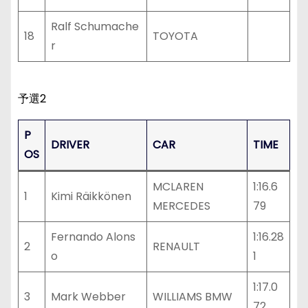
Ralf Schumache
18
TOYOTA
r
予選2
P
DRIVER
CAR
TIME
OS
MCLAREN
1:16.6
1
Kimi Räikkönen
MERCEDES
79
Fernando Alons
1:16.28
2
RENAULT
o
1
1:17.0
3
Mark Webber
WILLIAMS BMW
72