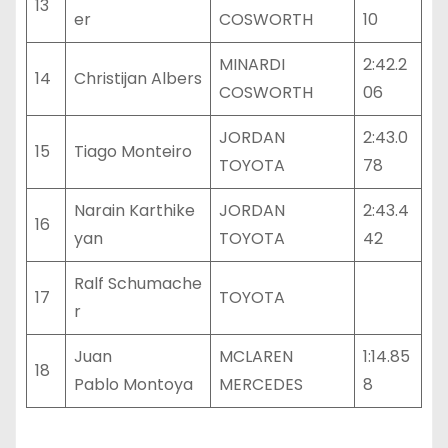
13
er
COSWORTH
10
MINARDI
2:42.2
14
Christijan Albers
COSWORTH
06
JORDAN
2:43.0
15
Tiago Monteiro
TOYOTA
78
Narain Karthike
JORDAN
2:43.4
16
yan
TOYOTA
42
Ralf Schumache
17
TOYOTA
r
Juan
MCLAREN
1:14.85
18
Pablo Montoya
MERCEDES
8