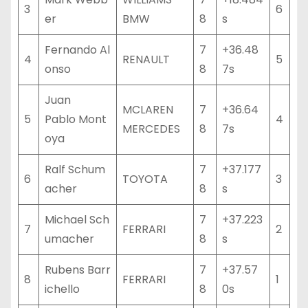
3
6
er
BMW
8
s
Fernando Al
7
+36.48
4
RENAULT
5
onso
8
7s
Juan
MCLAREN
7
+36.64
5
Pablo Mont
4
MERCEDES
8
7s
oya
Ralf Schum
7
+37.177
6
TOYOTA
3
acher
8
s
Michael Sch
7
+37.223
7
FERRARI
2
umacher
8
s
Rubens Barr
7
+37.57
8
FERRARI
1
ichello
8
0s