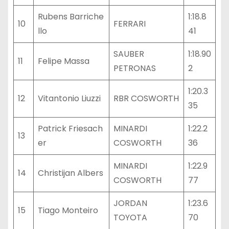
Rubens Barriche
1:18.8
10
FERRARI
llo
41
SAUBER
1:18.90
11
Felipe Massa
PETRONAS
2
1:20.3
12
Vitantonio Liuzzi
RBR COSWORTH
35
Patrick Friesach
MINARDI
1:22.2
13
er
COSWORTH
36
MINARDI
1:22.9
14
Christijan Albers
COSWORTH
77
JORDAN
1:23.6
15
Tiago Monteiro
TOYOTA
70