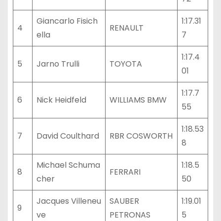
Giancarlo Fisich
1:17.31
4
RENAULT
ella
7
1:17.4
5
Jarno Trulli
TOYOTA
01
1:17.7
6
Nick Heidfeld
WILLIAMS BMW
55
1:18.53
7
David Coulthard
RBR COSWORTH
8
Michael Schuma
1:18.5
8
FERRARI
cher
50
Jacques Villeneu
SAUBER
1:19.01
9
ve
PETRONAS
5