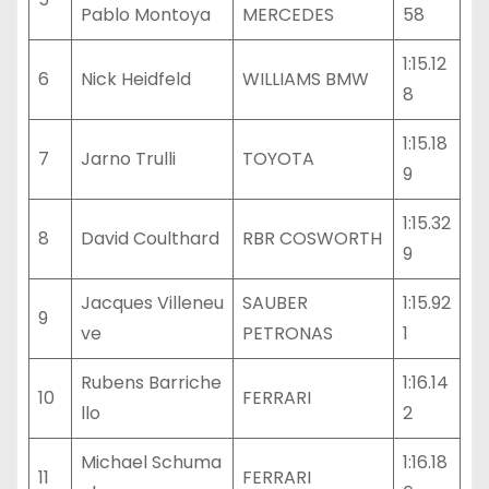
Pablo Montoya
MERCEDES
58
1:15.12
6
Nick Heidfeld
WILLIAMS BMW
8
1:15.18
7
Jarno Trulli
TOYOTA
9
1:15.32
8
David Coulthard
RBR COSWORTH
9
Jacques Villeneu
SAUBER
1:15.92
9
ve
PETRONAS
1
Rubens Barriche
1:16.14
10
FERRARI
llo
2
Michael Schuma
1:16.18
11
FERRARI