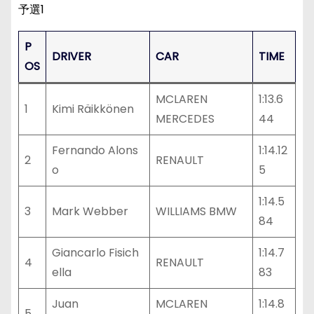
予選1
P
DRIVER
CAR
TIME
OS
MCLAREN
1:13.6
1
Kimi Räikkönen
MERCEDES
44
Fernando Alons
1:14.12
2
RENAULT
o
5
1:14.5
3
Mark Webber
WILLIAMS BMW
84
Giancarlo Fisich
1:14.7
4
RENAULT
ella
83
Juan
MCLAREN
1:14.8
5