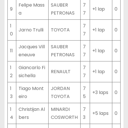
Felipe Mass
SAUBER
7
9
+1 lap
0
a
PETRONAS
7
1
7
Jarno Trulli
TOYOTA
+1 lap
0
0
7
Jacques Vill
SAUBER
7
11
+1 lap
0
eneuve
PETRONAS
7
1
Giancarlo Fi
7
RENAULT
+1 lap
0
2
sichella
7
1
Tiago Mont
JORDAN
7
+3 laps
0
3
eiro
TOYOTA
5
1
Christijan Al
MINARDI
7
+5 laps
0
4
bers
COSWORTH
3