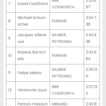
RBR
2:33.8
7
David Coulthard
COSWORTH
67
Michael Schum
2:34.7
8
FERRARI
acher
36
Jacques Villene
SAUBER
2:34.9
9
uve
PETRONAS
36
Rubens Barrich
2:34.9
10
FERRARI
ello
83
SAUBER
2:35.12
11
Felipe Massa
PETRONAS
0
RBR
2:37.15
12
Vitantonio Liuzzi
COSWORTH
2
Patrick Friesach
MINARDI
2:40.8