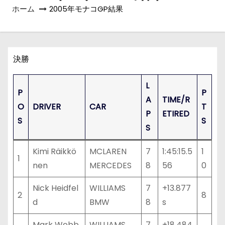
ホーム
2005年モナコGP結果
決勝
L
P
P
A
TIME/R
O
DRIVER
CAR
T
P
ETIRED
S
S
S
Kimi Räikkö
MCLAREN
7
1:45:15.5
1
1
nen
MERCEDES
8
56
0
Nick Heidfel
WILLIAMS
7
+13.877
2
8
d
BMW
8
s
Mark Webb
WILLIAMS
7
+18.484