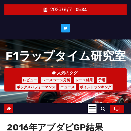
コ
2026/8/7
05:34
ン
テ
ン
ツ
へ
F1ラップタイム研究室
ス
キ
ッ
人気のタグ
プ
レビュー
レースペース分析
レース結果
予選
ボックスパフォーマンス
ニュース
ポイントランキング
2016年アブダビGP結果