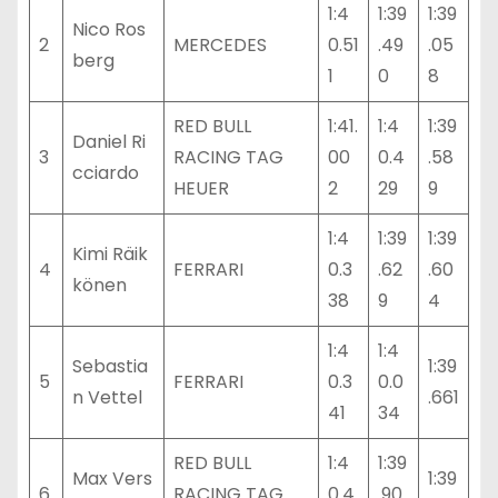
1:4
1:39
1:39
Nico Ros
2
MERCEDES
0.51
.49
.05
berg
1
0
8
RED BULL
1:41.
1:4
1:39
Daniel Ri
3
RACING TAG
00
0.4
.58
cciardo
HEUER
2
29
9
1:4
1:39
1:39
Kimi Räik
4
FERRARI
0.3
.62
.60
könen
38
9
4
1:4
1:4
Sebastia
1:39
5
FERRARI
0.3
0.0
n Vettel
.661
41
34
RED BULL
1:4
1:39
Max Vers
1:39
6
RACING TAG
0.4
.90