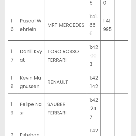
5
0
1:41.
1
Pascal W
1:41.
MRT MERCEDES
88
6
ehrlein
995
6
1:42
1
Daniil Kvy
TORO ROSSO
.00
7
at
FERRARI
3
1
Kevin Ma
1:42
RENAULT
8
gnussen
.142
1:42
1
Felipe Na
SAUBER
.24
9
sr
FERRARI
7
1:42
2
Esteban