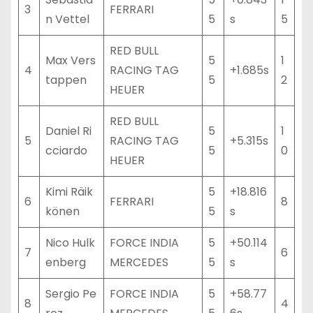
3
FERRARI
n Vettel
5
s
5
RED BULL
Max Vers
5
1
4
RACING TAG
+1.685s
tappen
5
2
HEUER
RED BULL
Daniel Ri
5
1
5
RACING TAG
+5.315s
cciardo
5
0
HEUER
Kimi Räik
5
+18.816
6
FERRARI
8
könen
5
s
Nico Hulk
FORCE INDIA
5
+50.114
7
6
enberg
MERCEDES
5
s
Sergio Pe
FORCE INDIA
5
+58.77
8
4