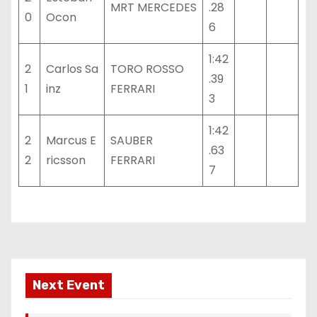
MRT MERCEDES
.28
0
Ocon
6
1:42
2
Carlos Sa
TORO ROSSO
.39
1
inz
FERRARI
3
1:42
2
Marcus E
SAUBER
.63
2
ricsson
FERRARI
7
Next Event