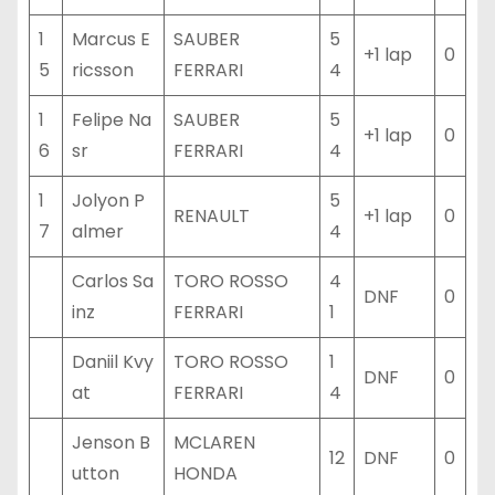
1
Marcus E
SAUBER
5
+1 lap
0
5
ricsson
FERRARI
4
1
Felipe Na
SAUBER
5
+1 lap
0
6
sr
FERRARI
4
1
Jolyon P
5
RENAULT
+1 lap
0
7
almer
4
Carlos Sa
TORO ROSSO
4
DNF
0
inz
FERRARI
1
Daniil Kvy
TORO ROSSO
1
DNF
0
at
FERRARI
4
Jenson B
MCLAREN
12
DNF
0
utton
HONDA