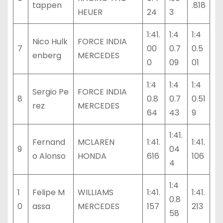
tappen
.818
HEUER
24
3
1:41.
1:4
1:4
Nico Hulk
FORCE INDIA
7
00
0.7
0.5
enberg
MERCEDES
0
09
01
1:4
1:4
1:4
Sergio Pe
FORCE INDIA
8
0.8
0.7
0.51
rez
MERCEDES
64
43
9
1:41.
Fernand
MCLAREN
1:41.
1:41.
9
04
o Alonso
HONDA
616
106
4
1:4
1
Felipe M
WILLIAMS
1:41.
1:41.
0.8
0
assa
MERCEDES
157
213
58