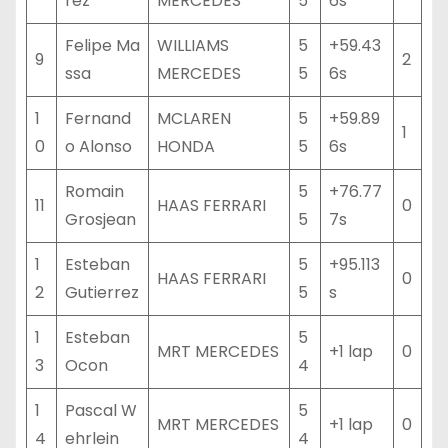
rez
MERCEDES
5
6s
Felipe Ma
WILLIAMS
5
+59.43
9
2
ssa
MERCEDES
5
6s
1
Fernand
MCLAREN
5
+59.89
1
0
o Alonso
HONDA
5
6s
Romain
5
+76.77
11
HAAS FERRARI
0
Grosjean
5
7s
1
Esteban
5
+95.113
HAAS FERRARI
0
2
Gutierrez
5
s
1
Esteban
5
MRT MERCEDES
+1 lap
0
3
Ocon
4
1
Pascal W
5
MRT MERCEDES
+1 lap
0
4
ehrlein
4