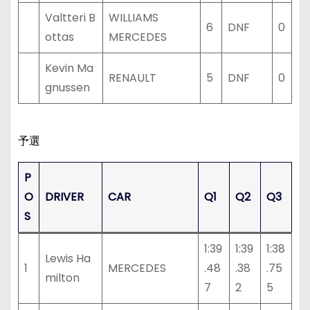
Valtteri B
WILLIAMS
6
DNF
0
ottas
MERCEDES
Kevin Ma
RENAULT
5
DNF
0
gnussen
予選
P
O
DRIVER
CAR
Q1
Q2
Q3
S
1:39
1:39
1:38
Lewis Ha
1
MERCEDES
.48
.38
.75
milton
7
2
5