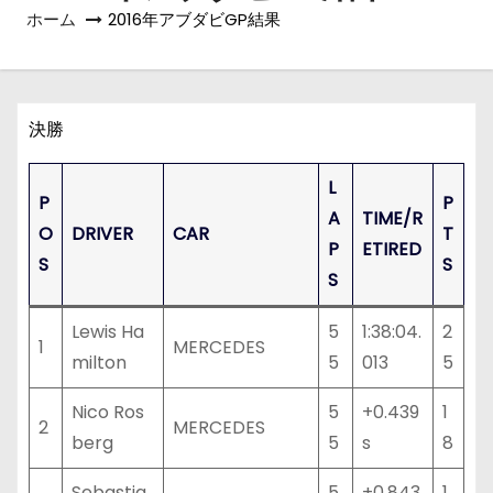
ホーム
2016年アブダビGP結果
決勝
L
P
P
A
TIME/R
O
DRIVER
CAR
T
P
ETIRED
S
S
S
Lewis Ha
5
1:38:04.
2
1
MERCEDES
milton
5
013
5
Nico Ros
5
+0.439
1
2
MERCEDES
berg
5
s
8
Sebastia
5
+0.843
1