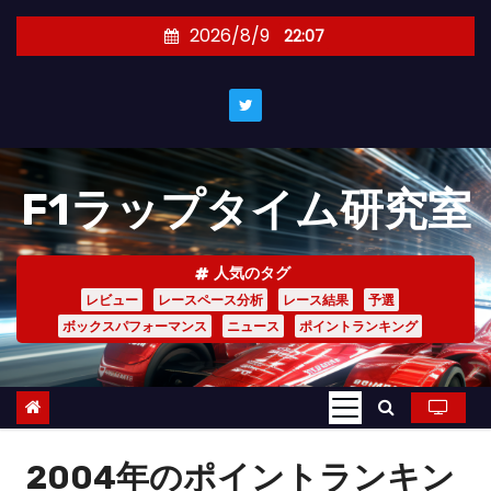
コ
2026/8/9
22:07
ン
テ
ン
ツ
へ
F1ラップタイム研究室
ス
キ
ッ
人気のタグ
プ
レビュー
レースペース分析
レース結果
予選
ボックスパフォーマンス
ニュース
ポイントランキング
2004年のポイントランキン