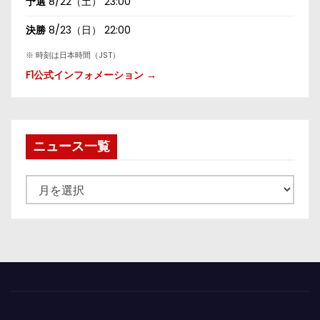
予選
8/22（土） 23:00
決勝
8/23（日） 22:00
※ 時刻は日本時間（JST）
F1公式インフォメーション →
ニュース一覧
ニ
ュ
ー
ス
一
覧