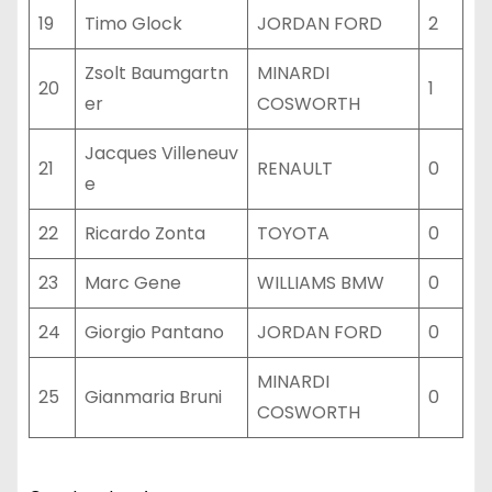
19
Timo Glock
JORDAN FORD
2
Zsolt Baumgartn
MINARDI
20
1
er
COSWORTH
Jacques Villeneuv
21
RENAULT
0
e
22
Ricardo Zonta
TOYOTA
0
23
Marc Gene
WILLIAMS BMW
0
24
Giorgio Pantano
JORDAN FORD
0
MINARDI
25
Gianmaria Bruni
0
COSWORTH