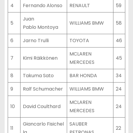
4
Fernando Alonso
RENAULT
59
Juan
5
WILLIAMS BMW
58
Pablo Montoya
6
Jarno Trulli
TOYOTA
46
MCLAREN
7
Kimi Räikkönen
45
MERCEDES
8
Takuma Sato
BAR HONDA
34
9
Ralf Schumacher
WILLIAMS BMW
24
MCLAREN
10
David Coulthard
24
MERCEDES
Giancarlo Fisichel
SAUBER
11
22
la
PETRONAS