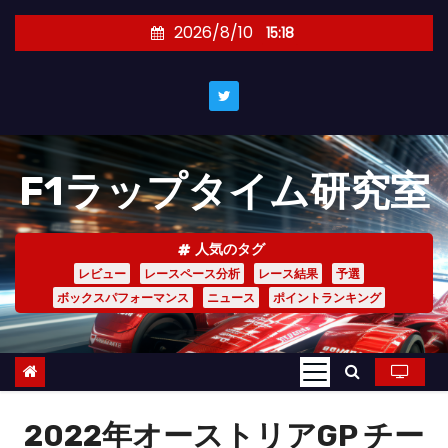
コ
2026/8/10
15:18
ン
テ
ン
ツ
へ
F1ラップタイム研究室
ス
キ
ッ
人気のタグ
プ
レビュー
レースペース分析
レース結果
予選
ボックスパフォーマンス
ニュース
ポイントランキング
2022年オーストリアGP チー