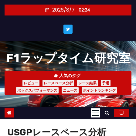
コ
2026/8/7
02:24
ン
テ
ン
ツ
へ
F1ラップタイム研究室
ス
キ
ッ
人気のタグ
プ
レビュー
レースペース分析
レース結果
予選
ボックスパフォーマンス
ニュース
ポイントランキング
USGPレースペース分析