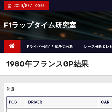
コ
2026/8/7
00:55
ン
テ
F1ラップタイム研究室
ン
ツ
へ
ス
ドライバー紹介と競争力分析
レース分析＆レ
キ
ッ
1980年フランスGP結果
プ
決勝
POS
DRIVER
CAR