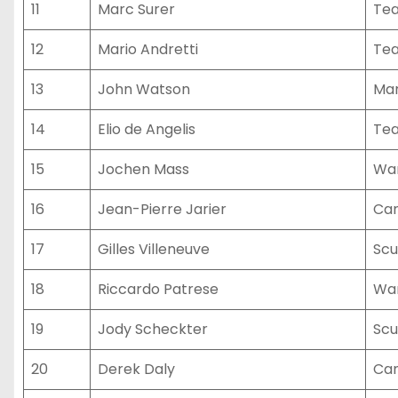
11
Marc Surer
Te
12
Mario Andretti
Tea
13
John Watson
Mar
14
Elio de Angelis
Tea
15
Jochen Mass
War
16
Jean-Pierre Jarier
Can
17
Gilles Villeneuve
Scu
18
Riccardo Patrese
War
19
Jody Scheckter
Scu
20
Derek Daly
Can