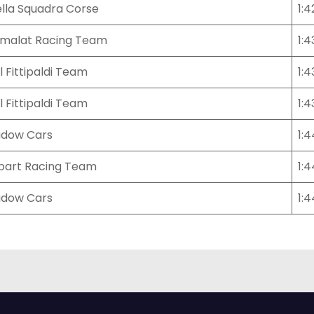
lla Squadra Corse
1:4
malat Racing Team
1:4
l Fittipaldi Team
1:4
l Fittipaldi Team
1:4
adow Cars
1:4
part Racing Team
1:4
adow Cars
1:4