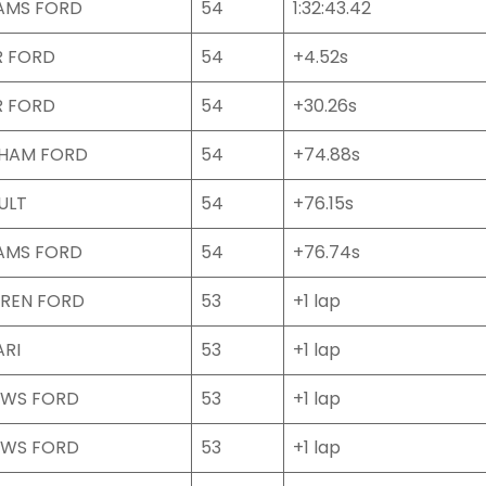
IAMS FORD
54
1:32:43.42
R FORD
54
+4.52s
R FORD
54
+30.26s
HAM FORD
54
+74.88s
ULT
54
+76.15s
IAMS FORD
54
+76.74s
REN FORD
53
+1 lap
ARI
53
+1 lap
WS FORD
53
+1 lap
WS FORD
53
+1 lap