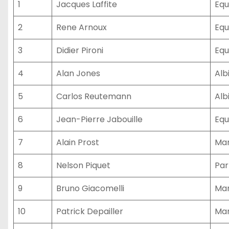
1
Jacques Laffite
Equ
2
Rene Arnoux
Equ
3
Didier Pironi
Equ
4
Alan Jones
Alb
5
Carlos Reutemann
Alb
6
Jean-Pierre Jabouille
Equ
7
Alain Prost
Mar
8
Nelson Piquet
Par
9
Bruno Giacomelli
Mar
10
Patrick Depailler
Mar