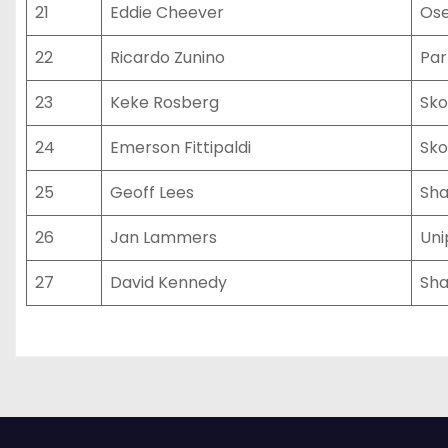
21
Eddie Cheever
Ose
22
Ricardo Zunino
Par
23
Keke Rosberg
Sko
24
Emerson Fittipaldi
Sko
25
Geoff Lees
Sh
26
Jan Lammers
Uni
27
David Kennedy
Sh