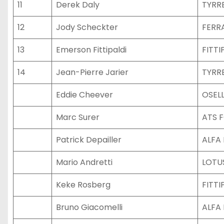
11
Derek Daly
TYRR
12
Jody Scheckter
FERR
13
Emerson Fittipaldi
FITTI
14
Jean-Pierre Jarier
TYRR
Eddie Cheever
OSEL
Marc Surer
ATS 
Patrick Depailler
ALFA
Mario Andretti
LOTU
Keke Rosberg
FITTI
Bruno Giacomelli
ALFA