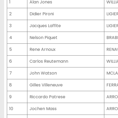
1
Alan Jones
WILL
2
Didier Pironi
LIGIE
3
Jacques Laffite
LIGIE
4
Nelson Piquet
BRAB
5
Rene Arnoux
RENA
6
Carlos Reutemann
WILL
7
John Watson
MCLA
8
Gilles Villeneuve
FERR
9
Riccardo Patrese
ARRO
10
Jochen Mass
ARRO