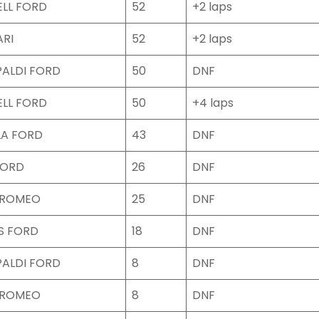
ELL FORD
52
+2 laps
ARI
52
+2 laps
PALDI FORD
50
DNF
ELL FORD
50
+4 laps
LA FORD
43
DNF
FORD
26
DNF
 ROMEO
25
DNF
S FORD
18
DNF
PALDI FORD
8
DNF
 ROMEO
8
DNF