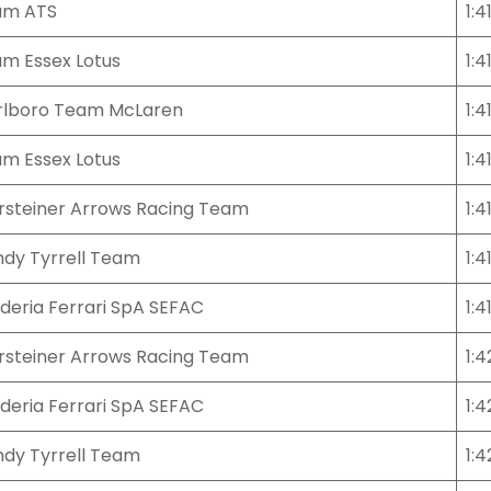
am ATS
1:4
m Essex Lotus
1:4
lboro Team McLaren
1:4
m Essex Lotus
1:4
steiner Arrows Racing Team
1:4
dy Tyrrell Team
1:4
deria Ferrari SpA SEFAC
1:4
steiner Arrows Racing Team
1:4
deria Ferrari SpA SEFAC
1:4
dy Tyrrell Team
1:4