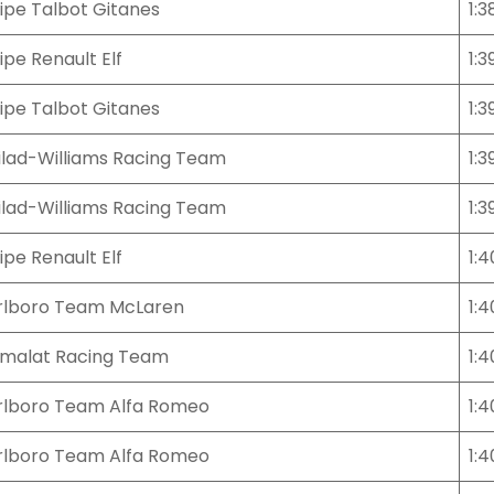
ipe Talbot Gitanes
1:3
ipe Renault Elf
1:3
ipe Talbot Gitanes
1:3
ilad-Williams Racing Team
1:3
ilad-Williams Racing Team
1:3
ipe Renault Elf
1:4
lboro Team McLaren
1:4
malat Racing Team
1:4
lboro Team Alfa Romeo
1:4
lboro Team Alfa Romeo
1:4