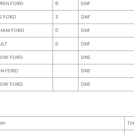
REN FORD
6
DNF
S FORD
3
DNF
HAM FORD
0
DNF
ULT
0
DNF
OW FORD
DNS
GN FORD
DNS
OW FORD
DNS
am
Ti