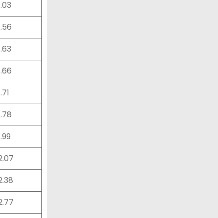
1.03
1.56
1.63
1.66
1.71
1.78
1.99
2.07
2.38
2.77