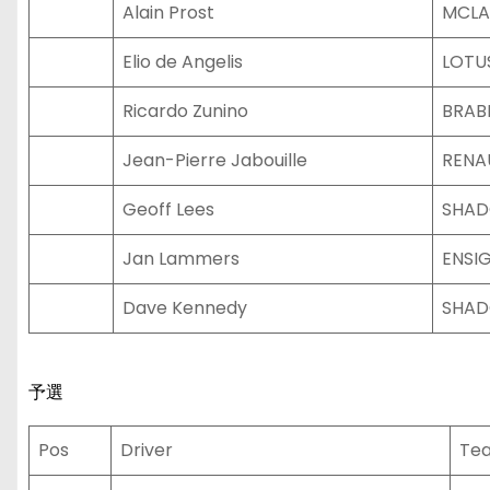
Alain Prost
MCLA
Elio de Angelis
LOTU
Ricardo Zunino
BRAB
Jean-Pierre Jabouille
RENA
Geoff Lees
SHAD
Jan Lammers
ENSI
Dave Kennedy
SHAD
予選
Pos
Driver
Te