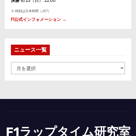
決勝
8/23（日） 22:00
※ 時刻は日本時間（JST）
F1公式インフォメーション →
ニュース一覧
ニ
ュ
ー
ス
一
覧
F1ラップタイム研究室