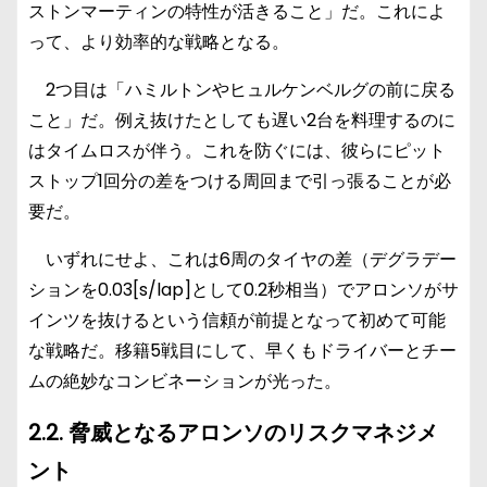
ストンマーティンの特性が活きること」だ。これによ
って、より効率的な戦略となる。
2つ目は「ハミルトンやヒュルケンベルグの前に戻る
こと」だ。例え抜けたとしても遅い2台を料理するのに
はタイムロスが伴う。これを防ぐには、彼らにピット
ストップ1回分の差をつける周回まで引っ張ることが必
要だ。
いずれにせよ、これは6周のタイヤの差（デグラデー
ションを0.03[s/lap]として0.2秒相当）でアロンソがサ
インツを抜けるという信頼が前提となって初めて可能
な戦略だ。移籍5戦目にして、早くもドライバーとチー
ムの絶妙なコンビネーションが光った。
2.2. 脅威となるアロンソのリスクマネジメ
ント