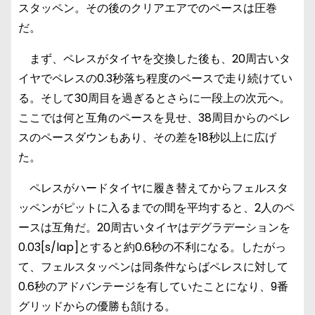
スタッペン。その後のクリアエアでのペースは圧巻
だ。
まず、ペレスがタイヤを交換した後も、20周古いタ
イヤでペレスの0.3秒落ち程度のペースで走り続けてい
る。そして30周目を過ぎるとさらに一段上の次元へ。
ここでは何と互角のペースを見せ、38周目からのペレ
スのペースダウンもあり、その差を18秒以上に広げ
た。
ペレスがハードタイヤに履き替えてからフェルスタ
ッペンがピットに入るまでの間を平均すると、2人のペ
ースは互角だ。20周古いタイヤはデグラデーションを
0.03[s/lap]とすると約0.6秒の不利になる。したがっ
て、フェルスタッペンは同条件ならばペレスに対して
0.6秒のアドバンテージを有していたことになり、9番
グリッドからの優勝も頷ける。