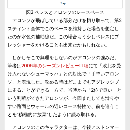
図3 ペレスとアロンソのレースペース
アロンソが飛ばしている部分だけを切り取って、第2
スティント全体でこのペースを維持した場合を想定し
たのが水色の補助線だ。この場合もう少しペレスにプ
レッシャーをかけることも出来たかもしれない。
しかしそこで無理をしないのがアロンソの強みだ。
筆者は
2006年のシーズンレビュー1.1.項
にて「敗北を受
け入れないシューマッハ」との対比で「手堅いアロン
ソ」と表現した。攻める時はどこまでもアグレッシブ
に走ることができる一方で、当時から「2位で良い」と
いう判断ができたアロンソが、今回またしても滑りや
すい路面とウォールの近いコース特性で、前を追うこ
とを”積極的に放棄”したように読み取れる。
アロンソのこのキャラクターは、今後アストンマー