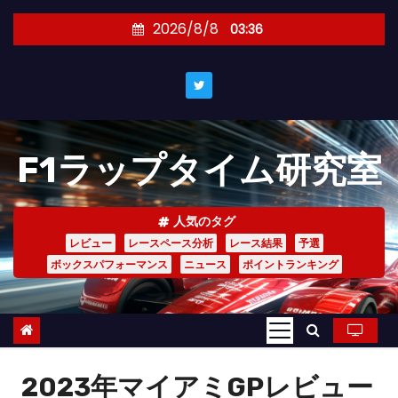
コ
2026/8/8
03:36
ン
テ
ン
ツ
へ
F1ラップタイム研究室
ス
キ
ッ
人気のタグ
プ
レビュー
レースペース分析
レース結果
予選
ボックスパフォーマンス
ニュース
ポイントランキング
2023年マイアミGPレビュー