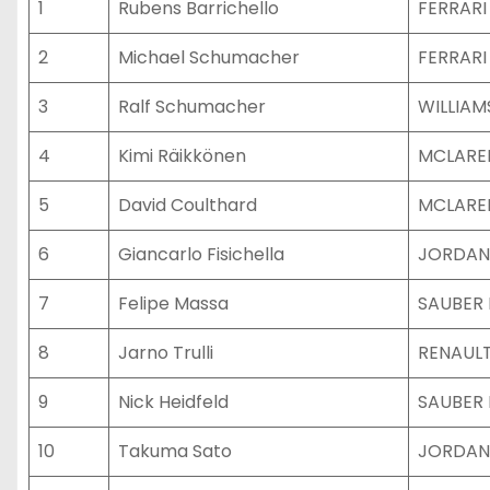
1
Rubens Barrichello
FERRARI
2
Michael Schumacher
FERRARI
3
Ralf Schumacher
WILLIA
4
Kimi Räikkönen
MCLARE
5
David Coulthard
MCLARE
6
Giancarlo Fisichella
JORDAN
7
Felipe Massa
SAUBER
8
Jarno Trulli
RENAUL
9
Nick Heidfeld
SAUBER
10
Takuma Sato
JORDAN