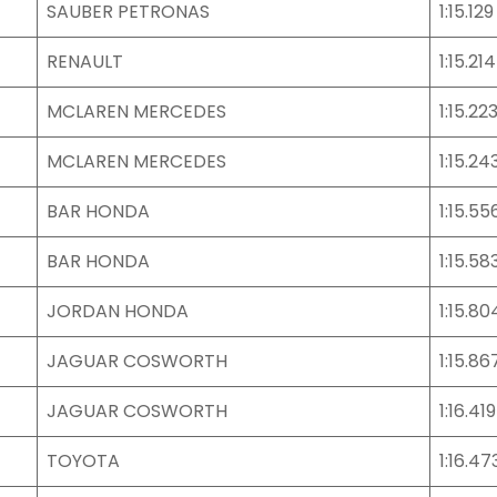
SAUBER PETRONAS
1:15.129
RENAULT
1:15.214
MCLAREN MERCEDES
1:15.22
MCLAREN MERCEDES
1:15.24
BAR HONDA
1:15.55
BAR HONDA
1:15.58
JORDAN HONDA
1:15.80
JAGUAR COSWORTH
1:15.86
JAGUAR COSWORTH
1:16.419
TOYOTA
1:16.47