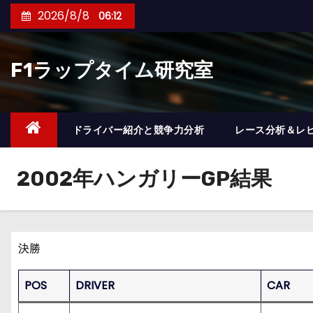
コ
2026/8/8
06:12
ン
テ
F1ラップタイム研究室
ン
ツ
へ
ス
ドライバー紹介と競争力分析
レース分析＆レ
キ
ッ
2002年ハンガリーGP結果
プ
決勝
POS
DRIVER
CAR