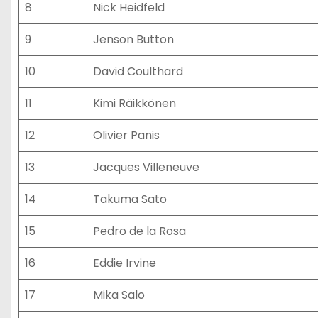
8
Nick Heidfeld
9
Jenson Button
10
David Coulthard
11
Kimi Räikkönen
12
Olivier Panis
13
Jacques Villeneuve
14
Takuma Sato
15
Pedro de la Rosa
16
Eddie Irvine
17
Mika Salo