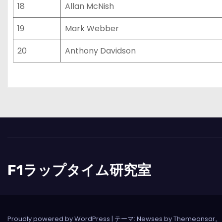
18
Allan McNish
19
Mark Webber
20
Anthony Davidson
F1ラップタイム研究室
Proudly powered by WordPress
|
テーマ: Newses by
Themeansar
。