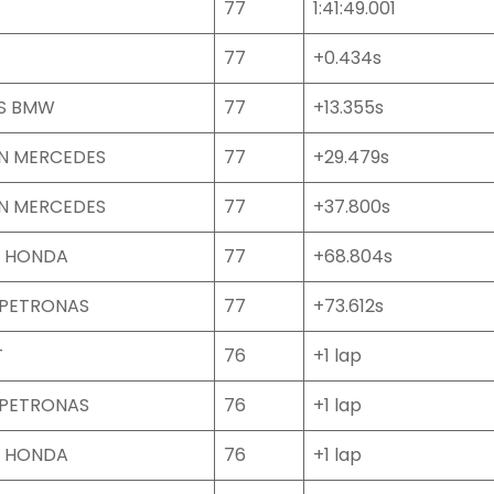
77
1:41:49.001
77
+0.434s
MS BMW
77
+13.355s
N MERCEDES
77
+29.479s
N MERCEDES
77
+37.800s
 HONDA
77
+68.804s
 PETRONAS
77
+73.612s
T
76
+1 lap
 PETRONAS
76
+1 lap
 HONDA
76
+1 lap