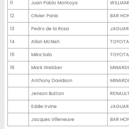
11
Juan Pablo Montoya
WILLIA
12
Olivier Panis
BAR HO
13
Pedro de la Rosa
JAGUAR
14
Allan McNish
TOYOTA
15
Mika Salo
TOYOTA
16
Mark Webber
MINARDI
Anthony Davidson
MINARDI
Jenson Button
RENAUL
Eddie Irvine
JAGUAR
Jacques Villeneuve
BAR HO