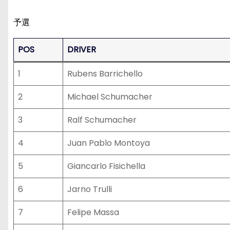
予選
POS
DRIVER
1
Rubens Barrichello
2
Michael Schumacher
3
Ralf Schumacher
4
Juan Pablo Montoya
5
Giancarlo Fisichella
6
Jarno Trulli
7
Felipe Massa