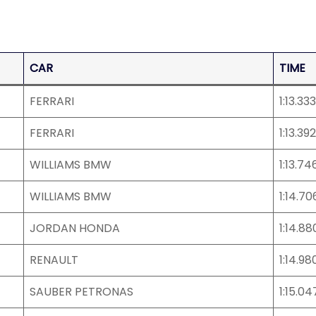
CAR
TIME
FERRARI
1:13.333
FERRARI
1:13.392
WILLIAMS BMW
1:13.74
WILLIAMS BMW
1:14.70
JORDAN HONDA
1:14.88
RENAULT
1:14.98
SAUBER PETRONAS
1:15.04