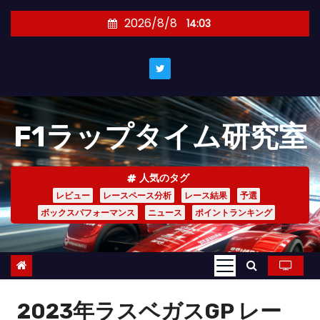
コ
2026/8/8
14:03
ン
テ
ン
ツ
へ
F1ラップタイム研究室
ス
キ
ッ
人気のタグ
プ
レビュー
レースペース分析
レース結果
予選
ボックスパフォーマンス
ニュース
ポイントランキング
2023年ラスベガスGP レー