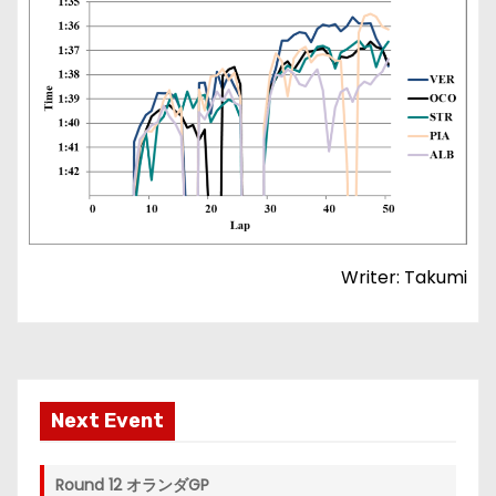
Writer: Takumi
Next Event
Round 12 オランダGP