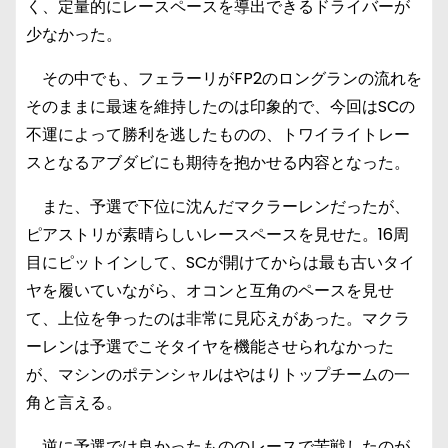
く、定量的にレースペースを導出できるドライバーが
少なかった。
その中でも、フェラーリがFP2のロングランの流れを
そのままに最速を維持したのは印象的で、今回はSCの
不運によって勝利を逃したものの、トワイライトレー
スとなるアブダビにも期待を抱かせる内容となった。
また、予選で下位に沈んだマクラーレンだったが、
ピアストリが素晴らしいレースペースを見せた。16周
目にピットインして、SCが開けてからは最も古いタイ
ヤを履いていながら、オコンと互角のペースを見せ
て、上位を争ったのは非常に見応えがあった。マクラ
ーレンは予選でこそタイヤを機能させられなかった
が、マシンのポテンシャルはやはりトップチームの一
角と言える。
逆に予選では良かったもののレースで苦戦したのが