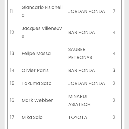
Giancarlo Fisichell
11
JORDAN HONDA
7
a
Jacques Villeneuv
12
BAR HONDA
4
e
SAUBER
13
Felipe Massa
4
PETRONAS
14
Olivier Panis
BAR HONDA
3
15
Takuma Sato
JORDAN HONDA
2
MINARDI
16
Mark Webber
2
ASIATECH
17
Mika Salo
TOYOTA
2