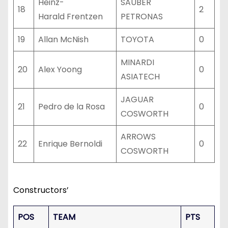
Heinz-
SAUBER
18
2
Harald Frentzen
PETRONAS
19
Allan McNish
TOYOTA
0
MINARDI
20
Alex Yoong
0
ASIATECH
JAGUAR
21
Pedro de la Rosa
0
COSWORTH
ARROWS
22
Enrique Bernoldi
0
COSWORTH
Constructors’
POS
TEAM
PTS