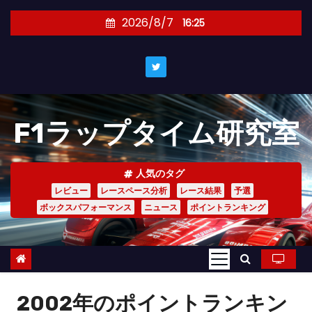
コ
2026/8/7
16:25
ン
テ
ン
ツ
へ
F1ラップタイム研究室
ス
キ
ッ
人気のタグ
プ
レビュー
レースペース分析
レース結果
予選
ボックスパフォーマンス
ニュース
ポイントランキング
2002年のポイントランキン