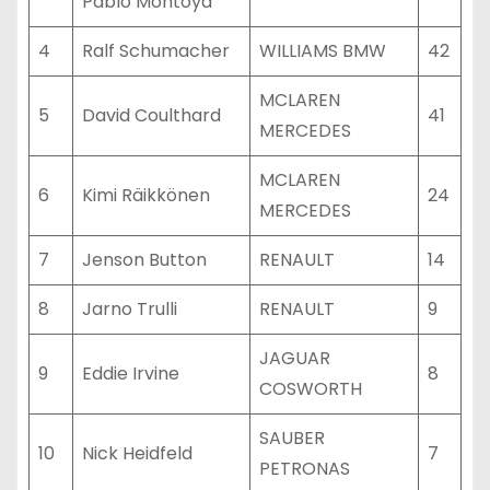
Pablo Montoya
4
Ralf Schumacher
WILLIAMS BMW
42
MCLAREN
5
David Coulthard
41
MERCEDES
MCLAREN
6
Kimi Räikkönen
24
MERCEDES
7
Jenson Button
RENAULT
14
8
Jarno Trulli
RENAULT
9
JAGUAR
9
Eddie Irvine
8
COSWORTH
SAUBER
10
Nick Heidfeld
7
PETRONAS