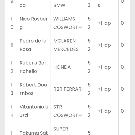
9
0
ca
BMW
3
s
1
Nico Rosber
WILLIAMS
5
+1 lap
0
0
g
COSWORTH
2
Pedro de la
MCLAREN
5
11
+1 lap
0
Rosa
MERCEDES
2
1
Rubens Bar
5
HONDA
+1 lap
0
2
richello
2
1
Robert Doo
5
RBR FERRARI
+1 lap
0
3
rnbos
2
1
Vitantonio Li
STR
5
+1 lap
0
4
uzzi
COSWORTH
2
SUPER
1
Takuma Sat
5