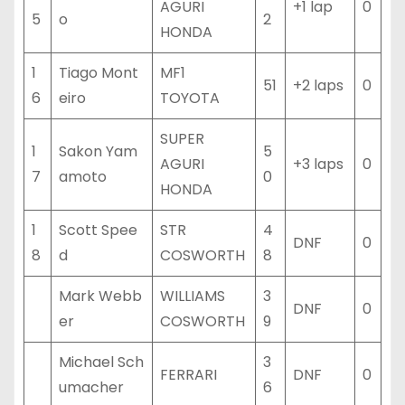
AGURI
+1 lap
0
5
o
2
HONDA
1
Tiago Mont
MF1
51
+2 laps
0
6
eiro
TOYOTA
SUPER
1
Sakon Yam
5
AGURI
+3 laps
0
7
amoto
0
HONDA
1
Scott Spee
STR
4
DNF
0
8
d
COSWORTH
8
Mark Webb
WILLIAMS
3
DNF
0
er
COSWORTH
9
Michael Sch
3
FERRARI
DNF
0
umacher
6