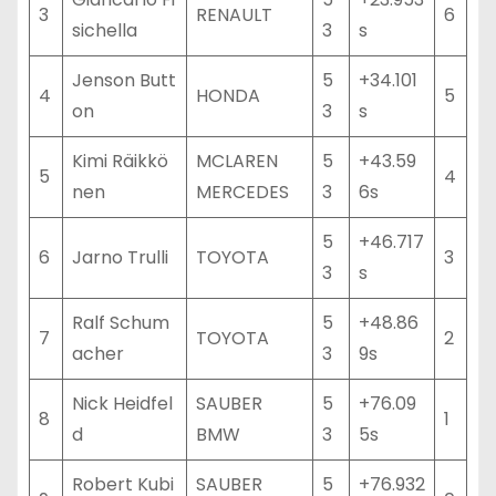
3
RENAULT
6
sichella
3
s
Jenson Butt
5
+34.101
4
HONDA
5
on
3
s
Kimi Räikkö
MCLAREN
5
+43.59
5
4
nen
MERCEDES
3
6s
5
+46.717
6
Jarno Trulli
TOYOTA
3
3
s
Ralf Schum
5
+48.86
7
TOYOTA
2
acher
3
9s
Nick Heidfel
SAUBER
5
+76.09
8
1
d
BMW
3
5s
Robert Kubi
SAUBER
5
+76.932