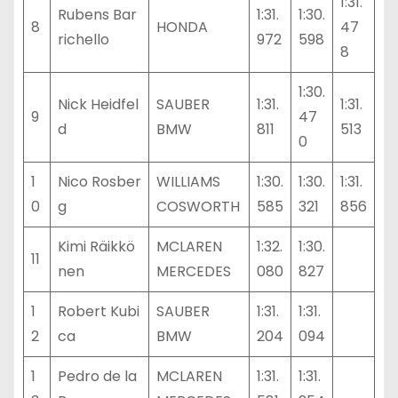
1:31.
Rubens Bar
1:31.
1:30.
8
HONDA
47
richello
972
598
8
1:30.
Nick Heidfel
SAUBER
1:31.
1:31.
9
47
d
BMW
811
513
0
1
Nico Rosber
WILLIAMS
1:30.
1:30.
1:31.
0
g
COSWORTH
585
321
856
Kimi Räikkö
MCLAREN
1:32.
1:30.
11
nen
MERCEDES
080
827
1
Robert Kubi
SAUBER
1:31.
1:31.
2
ca
BMW
204
094
1
Pedro de la
MCLAREN
1:31.
1:31.