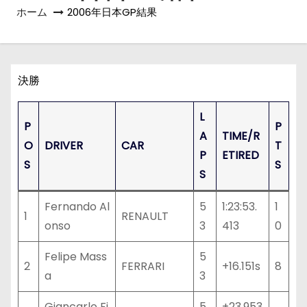
ホーム
2006年日本GP結果
決勝
L
P
P
A
TIME/R
O
DRIVER
CAR
T
P
ETIRED
S
S
S
Fernando Al
5
1:23:53.
1
1
RENAULT
onso
3
413
0
Felipe Mass
5
2
FERRARI
+16.151s
8
a
3
Giancarlo Fi
5
+23.953