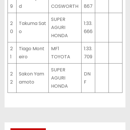
9
d
COSWORTH
867
SUPER
2
Takuma Sat
1:33.
AGURI
0
o
666
HONDA
2
Tiago Mont
MF1
1:33.
1
eiro
TOYOTA
709
SUPER
2
Sakon Yam
DN
AGURI
2
amoto
F
HONDA