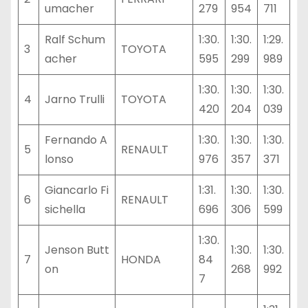
umacher
279
954
711
Ralf Schum
1:30.
1:30.
1:29.
3
TOYOTA
acher
595
299
989
1:30.
1:30.
1:30.
4
Jarno Trulli
TOYOTA
420
204
039
Fernando A
1:30.
1:30.
1:30.
5
RENAULT
lonso
976
357
371
Giancarlo Fi
1:31.
1:30.
1:30.
6
RENAULT
sichella
696
306
599
1:30.
Jenson Butt
1:30.
1:30.
7
HONDA
84
on
268
992
7