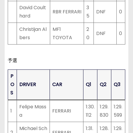
David Coult
3
RBR FERRARI
DNF
0
hard
5
Christijan Al
MF1
2
DNF
0
bers
TOYOTA
0
予選
P
O
DRIVER
CAR
Q1
Q2
Q3
S
Felipe Mass
1:30.
1:29.
1:29.
1
FERRARI
a
112
830
599
Michael Sch
1:31.
1:28.
1:29.
2
FERRARI