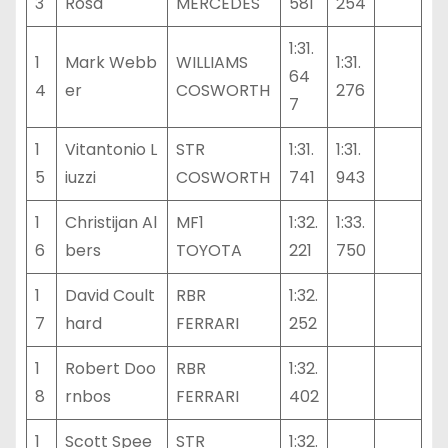
3
Rosa
MERCEDES
581
254
1:31.
1
Mark Webb
WILLIAMS
1:31.
64
4
er
COSWORTH
276
7
1
Vitantonio L
STR
1:31.
1:31.
5
iuzzi
COSWORTH
741
943
1
Christijan Al
MF1
1:32.
1:33.
6
bers
TOYOTA
221
750
1
David Coult
RBR
1:32.
7
hard
FERRARI
252
1
Robert Doo
RBR
1:32.
8
rnbos
FERRARI
402
1
Scott Spee
STR
1:32.