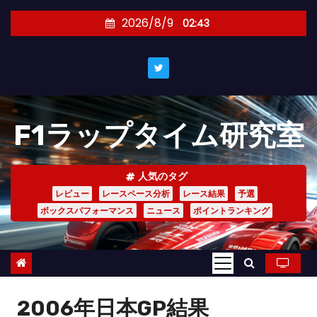
コ
2026/8/9
02:43
ン
テ
ン
ツ
へ
F1ラップタイム研究室
ス
キ
ッ
人気のタグ
プ
レビュー
レースペース分析
レース結果
予選
ボックスパフォーマンス
ニュース
ポイントランキング
2006年日本GP結果