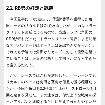
2.2. RB勢の好走と課題
今回見事にQ3に進出し、予選8番手を獲得した角
田。一方のリカルドはQ1で敗退したが、これはトラッ
クリミット違反によるもので、当該ラップは角田の
0.110秒遅れだった（トラックリミット違反による明確
なアドバンテージはデータ上は確認できなかった）。
それでも予選では角田がリカルドに対して優勢を築い
ていることは、最近の傾向として明らかになってきた
と言えるだろう。
だが、レースではこれが逆転した。バーレーンでも
リカルドのペースは角田と互角か僅差で勝る程度だっ
たが、今回も角田を0.2秒ほど上回り、ストロールを上
回る速さを見せた。その速さは、似たような戦略を採
ったアルボンと比較すると目に見えて分かりやすいだ