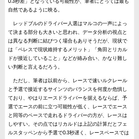
0.3秒差」となっている可能性が、筆者にとっては最も
自然であるように映る。
レッドブルのドライバー人選はマルコの一声によっ
て決まる部分も大きいと思われ、データ分析の視点と
は異なる判断に結びつく場合もありそうだが、現状で
は「ペレスで現状維持するメリット」「角田とリカル
ドが接近していること」などが絡み合い、かなり難し
い判断と言えるだろう。
ただし、筆者は以前から、レースで速いルクレール
と予選で接近するサインツのバランスを何度か危惧し
ており、やはりエースドライバーを据えるならば、予
選でエースの前に立つ可能性が低く、レースでエース
と同等のペースで走れるドライバーの方が、レースは
しやすい。その点ではリカルドは上記の計算だとフェ
ルスタッペンから予選で0.3秒遅く、レースペースでは