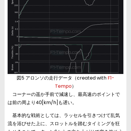
図5 アロンソの走行データ（created with
F1-
Tempo
）
コーナーの遥か手前で減速し、最高速のポイントで
は前の周より40[km/h]も遅い。
基本的な戦術としては、ラッセルを引きつけて乱気
流を浴びせた上に、スロットルを踏むタイミングを狂