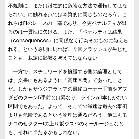
不規則に、または潜在的に危険な方法で運転してはな
らない」に触れる点では本質的に同じものだろう。こ
れらはF1のレースの一部であり、今更ペナルティが出
るのは一貫性に欠ける。また、「ペナルティは結果
（consequences）に関係なく行為そのものに与えら
れる」という原則に則れば、今回クラッシュが生じた
ことも、裁定に影響を与えてはならない。
一方で、スチュワードを擁護する側の論理として
は、文書にもあるように「高速区間」であったこと
だ。しかもサウジアラビアの最終コーナー手前やアブ
ダビのターン5手前とは異なり、ラインが1本しかない
区間でもあった。よって、そこでの減速は過去の事例
よりも危険であるという論理は通るだろう。他にもモ
ナコのセクター1の上り坂やスパのオールージュなど
も、それに当たるかもしれない。