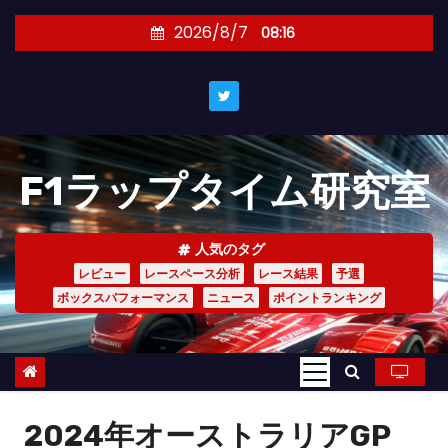
コ
2026/8/7
08:16
ン
テ
ン
ツ
へ
F1ラップタイム研究室
ス
キ
ッ
人気のタグ
プ
レビュー
レースペース分析
レース結果
予選
ボックスパフォーマンス
ニュース
ポイントランキング
2024年オーストラリアGP