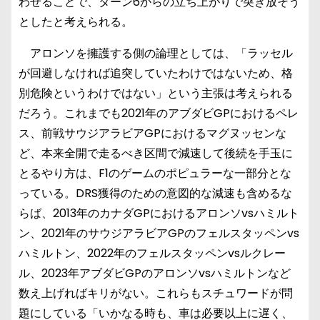
わせることで、ターン6からの立ち上がりで突き放そう
としたと考えられる。
アロンソを擁護する側の論理としては、「ラッセル
が回避しなければ追突していたわけではないため、格
別危険というわけではない」という主張は考えられる
だろう。これまでも2021年のアブダビGPにおけるペレ
ス、前戦サウジアラビアGPにおけるマグヌッセンな
ど、本来全開で走るべき区間で減速して後続を手玉に
とるやり方は、F1のゲームのポピュラーな一部分とな
っている。DRS獲得のための意図的な減速も含めるな
らば、2013年のカナダGPにおけるアロンソvsハミルト
ン、2021年のサウジアラビアGPのフェルスタッペンvs
ハミルトン、2022年のフェルスタッペンvsルクレー
ル、2023年アブダビGPのアロンソvsハミルトンなど
数え上げればキリがない。これらもスチュワードが問
題にしている「いかなる時も、車は必要以上に遅く、