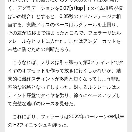
く、デグラデーションを0.07[s/lap]（タイム推移が横
ばいの場合）とすると、0.35秒のアドバンテージに相
当する。実際ノリスのペースはルクレールを上回り、
その差が1.2秒まで詰まったところで、フェラーリはル
クレールをピットに入れた。これはアンダーカットを
未然に防ぐための判断だろう。
こうなれば、ノリスは引っ張って第3スティントでタ
イヤのオフセットを作って抜きに行くしかないが、結
果的に最終スティントが18周と短くなってしまう非効
率的な戦略となってしまった。対するルクレールはス
ティント序盤でタイヤを労り、徐々にペースアップし
て完璧な逃げのレースを見せた。
これにより、フェラーリは2022年バーレーンGP以来
の1-2フィニッシュを飾った。