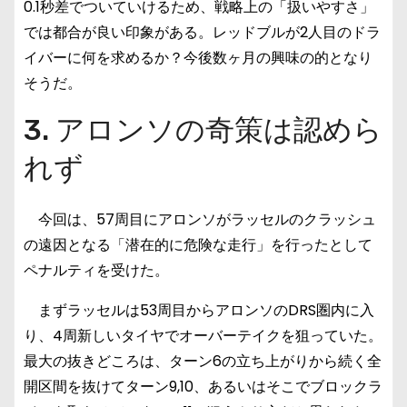
0.1秒差でついていけるため、戦略上の「扱いやすさ」
では都合が良い印象がある。レッドブルが2人目のドラ
イバーに何を求めるか？今後数ヶ月の興味の的となり
そうだ。
3. アロンソの奇策は認めら
れず
今回は、57周目にアロンソがラッセルのクラッシュ
の遠因となる「潜在的に危険な走行」を行ったとして
ペナルティを受けた。
まずラッセルは53周目からアロンソのDRS圏内に入
り、4周新しいタイヤでオーバーテイクを狙っていた。
最大の抜きどころは、ターン6の立ち上がりから続く全
開区間を抜けてターン9,10、あるいはそこでブロックラ