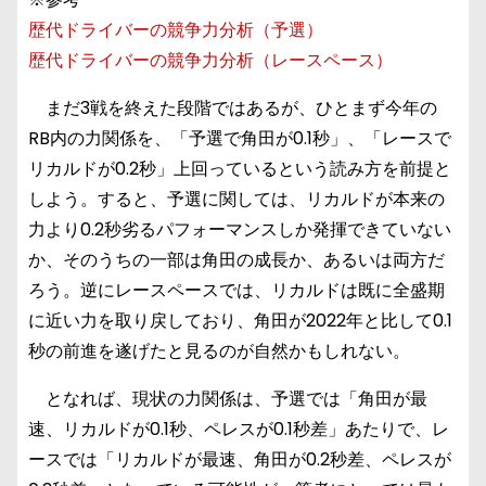
歴代ドライバーの競争力分析（予選）
歴代ドライバーの競争力分析（レースペース）
まだ3戦を終えた段階ではあるが、ひとまず今年の
RB内の力関係を、「予選で角田が0.1秒」、「レースで
リカルドが0.2秒」上回っているという読み方を前提と
しよう。すると、予選に関しては、リカルドが本来の
力より0.2秒劣るパフォーマンスしか発揮できていない
か、そのうちの一部は角田の成長か、あるいは両方だ
ろう。逆にレースペースでは、リカルドは既に全盛期
に近い力を取り戻しており、角田が2022年と比して0.1
秒の前進を遂げたと見るのが自然かもしれない。
となれば、現状の力関係は、予選では「角田が最
速、リカルドが0.1秒、ペレスが0.1秒差」あたりで、レ
ースでは「リカルドが最速、角田が0.2秒差、ペレスが