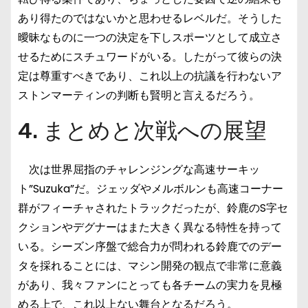
あり得たのではないかと思わせるレベルだ。そうした
曖昧なものに一つの決定を下しスポーツとして成立さ
せるためにスチュワードがいる。したがって彼らの決
定は尊重すべきであり、これ以上の抗議を行わないア
ストンマーティンの判断も賢明と言えるだろう。
4. まとめと次戦への展望
次は世界屈指のチャレンジングな高速サーキッ
ト”Suzuka”だ。ジェッダやメルボルンも高速コーナー
群がフィーチャされたトラックだったが、鈴鹿のS字セ
クションやデグナーはまた大きく異なる特性を持って
いる。シーズン序盤で総合力が問われる鈴鹿でのデー
タを採れることには、マシン開発の観点で非常に意義
があり、我々ファンにとっても各チームの実力を見極
める上で、これ以上ない舞台となるだろう。