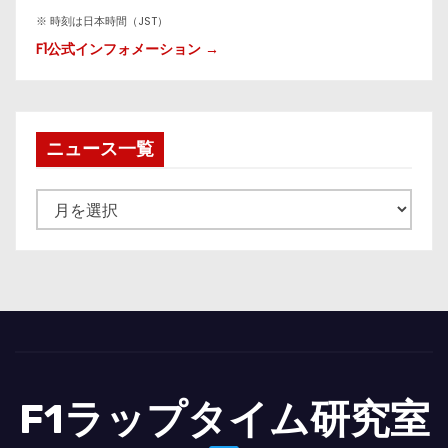
※ 時刻は日本時間（JST）
F1公式インフォメーション →
ニュース一覧
ニ
ュ
ー
ス
一
覧
F1ラップタイム研究室