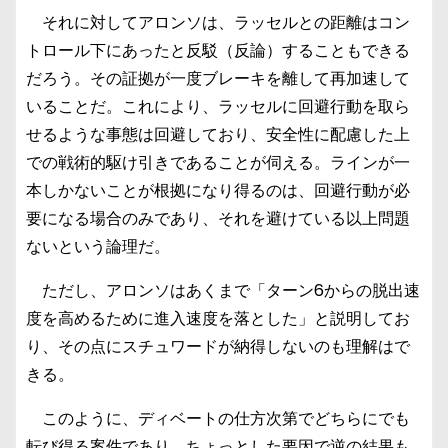
それに対してアロンソは、ラッセルとの距離はコン
トロール下にあったと反駁（反論）することもできる
だろう。その証拠が一度ブレーキを離して再加速して
いることだ。これにより、ラッセルに回避行動を取ら
せるような事態は回避しており、安全性に配慮した上
での戦術的駆け引きであることが伺える。ラインが一
本しかないことが根拠になり得るのは、回避行動が必
要になる場合のみであり、それを避けている以上問題
ないという論理だ。
ただし、アロンソはあくまで「ターン6からの脱出速
度を高めるために進入速度を落とした」と説明してお
り、その点にスチュワードが納得しないのも理解はで
きる。
このように、ディベートの仕方次第でどちらにでも
転び得る案件であり、ちょっとした要因で逆の結果も