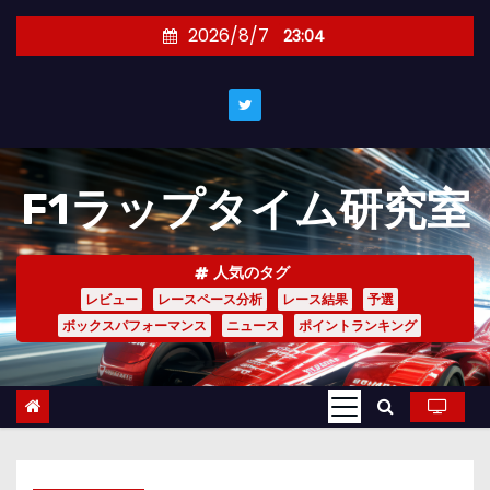
コ
2026/8/7
23:04
ン
テ
ン
ツ
へ
F1ラップタイム研究室
ス
キ
ッ
人気のタグ
プ
レビュー
レースペース分析
レース結果
予選
ボックスパフォーマンス
ニュース
ポイントランキング