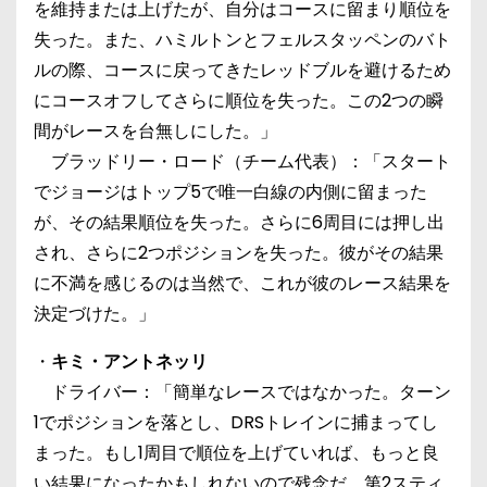
を維持または上げたが、自分はコースに留まり順位を
失った。また、ハミルトンとフェルスタッペンのバト
ルの際、コースに戻ってきたレッドブルを避けるため
にコースオフしてさらに順位を失った。この2つの瞬
間がレースを台無しにした。」
ブラッドリー・ロード（チーム代表）：「スタート
でジョージはトップ5で唯一白線の内側に留まった
が、その結果順位を失った。さらに6周目には押し出
され、さらに2つポジションを失った。彼がその結果
に不満を感じるのは当然で、これが彼のレース結果を
決定づけた。」
・
キミ・アントネッリ
ドライバー：「簡単なレースではなかった。ターン
1でポジションを落とし、DRSトレインに捕まってし
まった。もし1周目で順位を上げていれば、もっと良
い結果になったかもしれないので残念だ。第2スティ