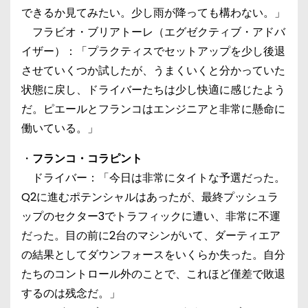
できるか見てみたい。少し雨が降っても構わない。」
フラビオ・ブリアトーレ（エグゼクティブ・アドバ
イザー）：「プラクティスでセットアップを少し後退
させていくつか試したが、うまくいくと分かっていた
状態に戻し、ドライバーたちは少し快適に感じたよう
だ。ピエールとフランコはエンジニアと非常に懸命に
働いている。」
・
フランコ・コラピント
ドライバー：「今日は非常にタイトな予選だった。
Q2に進むポテンシャルはあったが、最終プッシュラ
ップのセクター3でトラフィックに遭い、非常に不運
だった。目の前に2台のマシンがいて、ダーティエア
の結果としてダウンフォースをいくらか失った。自分
たちのコントロール外のことで、これほど僅差で敗退
するのは残念だ。」