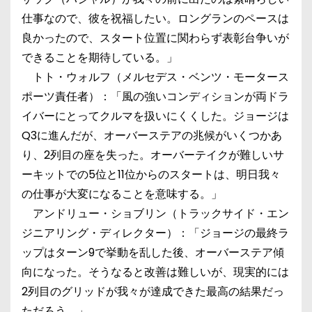
仕事なので、彼を祝福したい。ロングランのペースは
良かったので、スタート位置に関わらず表彰台争いが
できることを期待している。」
トト・ウォルフ（メルセデス・ベンツ・モータース
ポーツ責任者）：「風の強いコンディションが両ドラ
イバーにとってクルマを扱いにくくした。ジョージは
Q3に進んだが、オーバーステアの兆候がいくつかあ
り、2列目の座を失った。オーバーテイクが難しいサ
ーキットでの5位と11位からのスタートは、明日我々
の仕事が大変になることを意味する。」
アンドリュー・ショブリン（トラックサイド・エン
ジニアリング・ディレクター）：「ジョージの最終ラ
ップはターン9で挙動を乱した後、オーバーステア傾
向になった。そうなると改善は難しいが、現実的には
2列目のグリッドが我々が達成できた最高の結果だっ
ただろう。」