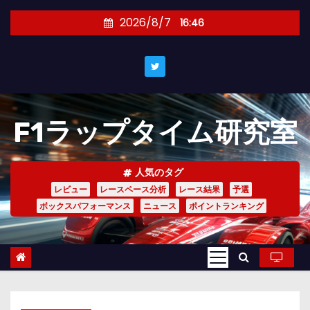
コ
2026/8/7
16:46
ン
テ
ン
ツ
へ
F1ラップタイム研究室
ス
キ
ッ
人気のタグ
プ
レビュー
レースペース分析
レース結果
予選
ボックスパフォーマンス
ニュース
ポイントランキング