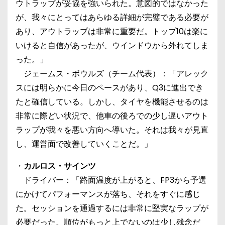
ウトラップが妥協を強いられた。意図的ではなかった
が、我々にとってはあらゆる詳細が完璧である必要が
あり、アウトラップは非常に重要だ。トップ10は楽に
いけると自信があったが、ウインドウから外れてしま
った。」
ジェームス・ボウルズ（チーム代表）：「アレック
スには明らかに今日のペースがあり、Q3に進出でき
たと確信している。しかし、タイヤを機能させるのは
非常に際どい状況で、他車の後ろでの少し遅いアウト
ラップが我々を悪い方向へ導いた。それは我々が見直
し、運営面で改善していくことだ。」
・
カルロス・サインツ
ドライバー：「路面温度が上がると、FP3から予選
にかけてパフォーマンスが落ち、それをすぐに感じ
た。セッションを通過するには非常に堅実なラップが
必要だった。順位がもっと上でないのは少し残念だ