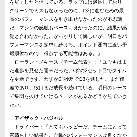
を尽くしたと信じている。ラップには満足しており、
クリーンでミスもなかったのに、Q3に進むための最
高のパフォーマンスを引き出せなかったのが不思議
だ。マシンの感触もペースも良かったのに、結果が感
覚と合わなかった。がっかりして悔しいが、明日もパ
フォーマンスを探求し続ける。ポイント圏内に近い予
選順位なので、得点する可能性はある。」
ローラン・メキース（チーム代表）：「ユウキはま
た進歩を見せた週末だった。Q2の2セット目でタイム
を更新できず、わずか0.1秒差でQ3を逃した。まだ僅
差であり、彼はまだ成長を続けている。明日のレース
で集団を抜けていけるペースがあるかどうか見ていき
たい。」
・
アイザック・ハジャル
ドライバー：「とてもハッピーだ。チームにとって
素晴らしい結果だ。金曜のパフォーマンスは良くなか