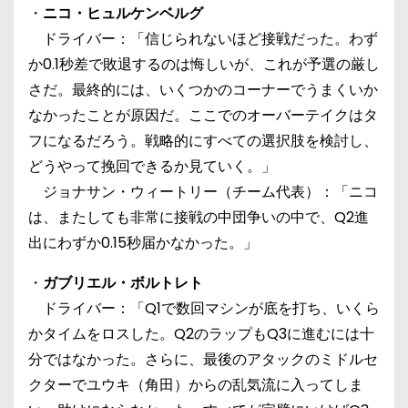
・
ニコ・ヒュルケンベルグ
ドライバー：「信じられないほど接戦だった。わず
か0.1秒差で敗退するのは悔しいが、これが予選の厳し
さだ。最終的には、いくつかのコーナーでうまくいか
なかったことが原因だ。ここでのオーバーテイクはタ
フになるだろう。戦略的にすべての選択肢を検討し、
どうやって挽回できるか見ていく。」
ジョナサン・ウィートリー（チーム代表）：「ニコ
は、またしても非常に接戦の中団争いの中で、Q2進
出にわずか0.15秒届かなかった。」
・
ガブリエル・ボルトレト
ドライバー：「Q1で数回マシンが底を打ち、いくら
かタイムをロスした。Q2のラップもQ3に進むには十
分ではなかった。さらに、最後のアタックのミドルセ
クターでユウキ（角田）からの乱気流に入ってしま