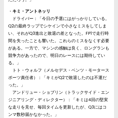
・
キミ・アントネッリ
ドライバー：「今日の予選にはがっかりしている。
Q2の最終ラップでシケインで小さなミスをしてしま
い、それがQ3進出と敗退の差となった。FP1で走行時
間を失ったことも響いた。これらのミスをなくす必要
がある。一方で、マシンの感触は良く、ロングランも
競争力があったので、明日のレースには期待してい
る。」
トト・ウォルフ（メルセデス・ベンツ・モータース
ポーツ責任者）：「キミがQ2で敗退したのは不運だ
った。」
アンドリュー・ショブリン（トラックサイド・エン
ジニアリング・ディレクター）：「キミは4回の堅実
な走りを見せ、毎回タイムを更新したが、Q3にはコ
ンマ数秒届かなかった。」