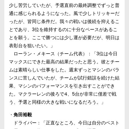
少し苦労していたが、予選直前の最終調整でずっと普
通に感じられるようになった。風で少しトリッキーだ
ったが、皆同じ条件だ。我々の戦いは後続を抑えるこ
とであり、3位を維持するのに十分なペースがあるこ
とを願う。ここで勝つには少し運が必要だが、明日は
表彰台を狙いたい。」
ローラン・メキース（チーム代表）：「3位は今日
マックスにできた最高の結果だったと思う。彼とチー
ムは素晴らしい仕事をした。週末ずっとマシンのバラ
ンスに苦しんでいたが、チームが試行錯誤を続けた結
果、マシンのパフォーマンスを引き出すことができ
た。マクラーレンの後ろで4、5台が非常に僅差で戦
う、予選と同様の大きな戦いになるだろう。」
・
角田裕毅
ドライバー：「正直なところ、今日は自分のベスト