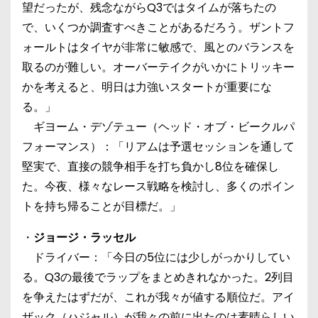
望だったが、残念ながらQ3ではタイムが落ちたの
で、いくつか調査すべきことがあるだろう。ザントフ
ォールトはタイヤが非常に敏感で、風とのバランスを
取るのが難しい。オーバーテイクがいかにトリッキー
かを考えると、明日は力強いスタートが重要にな
る。」
ギヨーム・デゾテュー（ヘッド・オブ・ビークルパ
フォーマンス）：「リアムは予選セッションを通して
堅実で、直接の競争相手を打ち負かし8位を確保し
た。今夜、様々なレース戦略を検討し、多くのポイン
トを持ち帰ることが目標だ。」
・
ジョージ・ラッセル
ドライバー：「今日の5位には少しがっかりしてい
る。Q3の最後でラップをまとめきれなかった。2列目
を争えたはずだが、これが我々が値する順位だ。アイ
ザック（ハジャル）が我々の前に出たのは素晴らしい