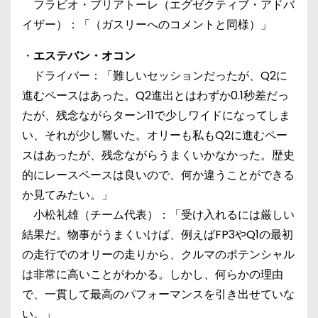
フラビオ・ブリアトーレ（エグゼクティブ・アドバ
イザー）：「（ガスリーへのコメントと同様）」
・
エステバン・オコン
ドライバー：「難しいセッションだったが、Q2に
進むペースはあった。Q2進出とはわずか0.1秒差だっ
たが、残念ながらターン11で少しワイドになってしま
い、それが少し響いた。オリーも私もQ2に進むペー
スはあったが、残念ながらうまくいかなかった。歴史
的にレースペースは良いので、何か違うことができる
か見てみたい。」
小松礼雄（チーム代表）：「受け入れるには厳しい
結果だ。物事がうまくいけば、例えばFP3やQ1の最初
の走行でのオリーの走りから、クルマのポテンシャル
は非常に高いことがわかる。しかし、何らかの理由
で、一貫して最高のパフォーマンスを引き出せていな
い。」